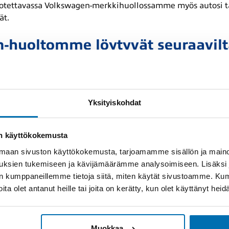
luotettavassa Volkswagen-merkkihuollossamme myös autosi 
ät.
-huoltomme löytyvät seuraavilt
ilta
lto Oulu
Yksityiskohdat
olto Keminmaa
lto Rovaniemi
on käyttökokemusta
olto Kuusamo
aan sivuston käyttökokemusta, tarjoamamme sisällön ja maino
lto Kajaani
uksien tukemiseen ja kävijämäärämme analysoimiseen. Lisäksi
lto Kokkola
lan kumppaneillemme tietoja siitä, miten käytät sivustoamme. K
to Pietarsaari
joita olet antanut heille tai joita on kerätty, kun olet käyttänyt hei
to Iisalmi
to Ylivieska
Muokkaa