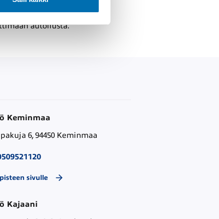
ttimaan autoilusta.
hö Keminmaa
pakuja 6, 94450 Keminmaa
0509521120
pisteen sivulle
ö Kajaani