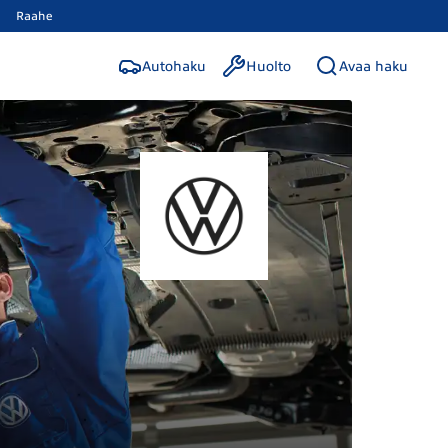
Raahe
Autohaku
Huolto
Avaa haku