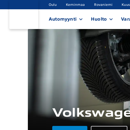
Oulu
Keminmaa
Rovaniemi
Kuu
Automyynti
Huolto
Var
Volkswage