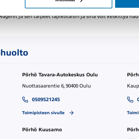
lto Raahe
enit ja sen tarpeet läpikotaisin ja sinä voit keskittyä nau
huolto
Pörhö Tavara-Autokeskus Oulu
Pör
Nuottasaarentie 6, 90400 Oulu
Kaup
0509521245
Toimipisteen sivulle
Toimi
Pörhö Kuusamo
Pörh