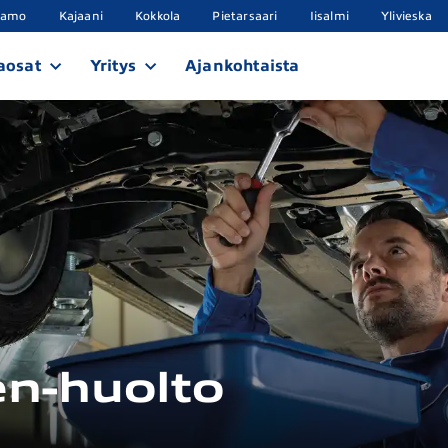
samo
Kajaani
Kokkola
Pietarsaari
Iisalmi
Ylivieska
aosat
Yritys
Ajankohtaista
n-huolto