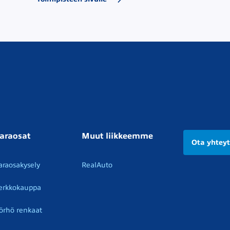
araosat
Muut liikkeemme
Ota yhtey
araosakysely
RealAuto
erkkokauppa
örhö renkaat