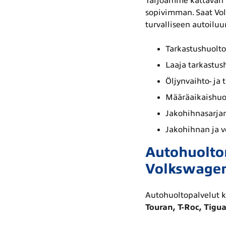
Tarjoamme kattavan va
sopivimman. Saat Vol
turvalliseen autoilu
Tarkastushuolto
Laaja tarkastus
Öljynvaihto- ja 
Määräaikaishuo
Jakohihnasarjan
Jakohihnan ja 
Autohuolto
Volkswagen
Autohuoltopalvelut k
Touran, T-Roc, Tiguan