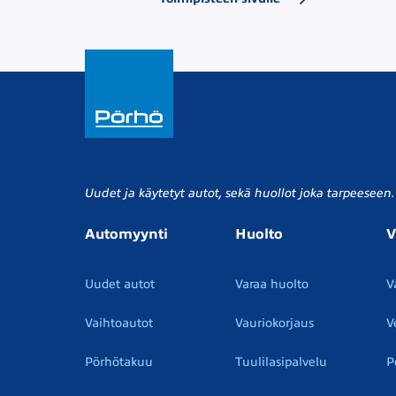
Uudet ja käytetyt autot, sekä huollot joka tarpeeseen.
Automyynti
Huolto
V
Uudet autot
Varaa huolto
V
Vaihtoautot
Vauriokorjaus
V
Pörhötakuu
Tuulilasipalvelu
P