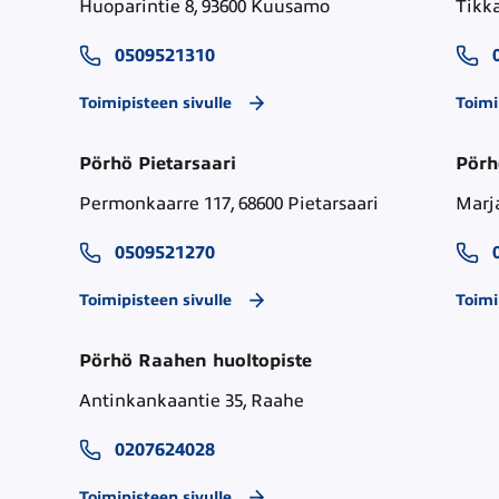
Huoparintie 8, 93600 Kuusamo
Tikka
0509521310
Toimipisteen sivulle
Toimi
Pörhö Pietarsaari
Pörh
Permonkaarre 117, 68600 Pietarsaari
Marja
0509521270
Toimipisteen sivulle
Toimi
Pörhö Raahen huoltopiste
Antinkankaantie 35, Raahe
0207624028
Toimipisteen sivulle