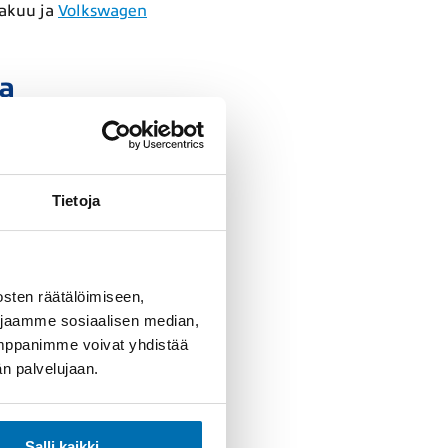
takuu ja
Volkswagen
a
Tietoja
sten räätälöimiseen,
 jaamme sosiaalisen median,
umppanimme voivat yhdistää
dän palvelujaan.
Salli kaikki