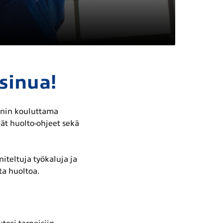
sinua!
enin kouluttama
t huolto-ohjeet sekä
iteltuja työkaluja ja
ta huoltoa.