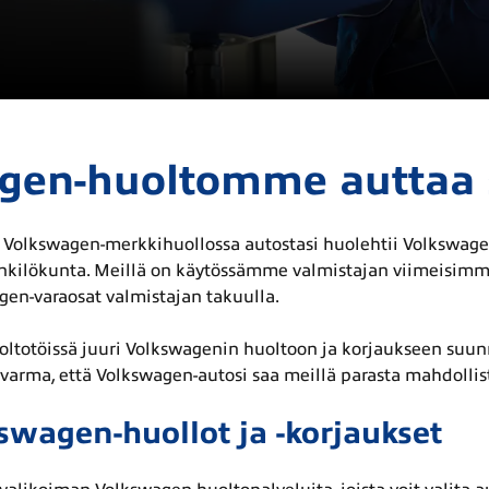
gen-huoltomme auttaa 
 Volkswagen-merkkihuollossa autostasi huolehtii Volkswag
kilökunta. Meillä on käytössämme valmistajan viimeisimmä
gen-varaosat valmistajan takuulla.
ltotöissä juuri Volkswagenin huoltoon ja korjaukseen suunn
lla varma, että Volkswagen-autosi saa meillä parasta mahdollis
swagen-huollot ja -korjaukset