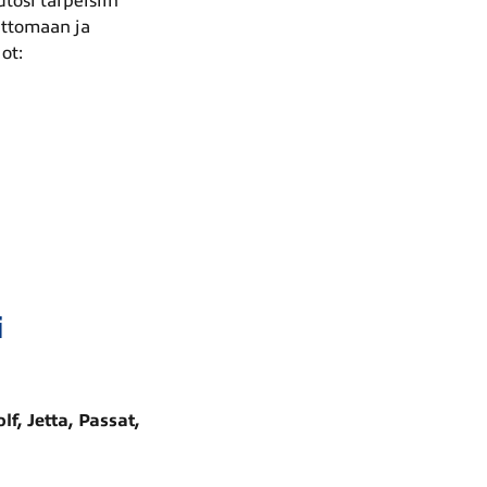
tosi tarpeisiin
ettomaan ja
ot:
i
lf, Jetta, Passat,