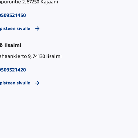
purontie 2, 87250 Kajaani
0509521450
pisteen sivulle
ö Iisalmi
haankierto 9, 74130 Iisalmi
0509521420
pisteen sivulle