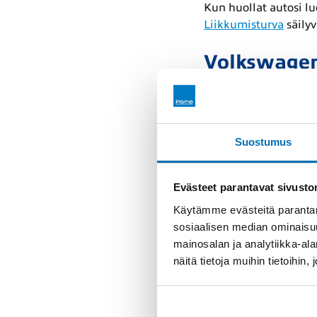
Kun huollat autosi 
Liikkumisturva
säilyv
Volkswagen
paikkakunn
Volkswagen huo
Suostumus
Volkswagen hu
Volkswagen huo
Evästeet parantavat sivust
Volkswagen hu
Käytämme evästeitä parantam
Volkswagen huo
sosiaalisen median ominaisu
Volkswagen huo
mainosalan ja analytiikka-a
Volkswagen huol
näitä tietoja muihin tietoihin, 
Volkswagen huol
Volkswagen huol