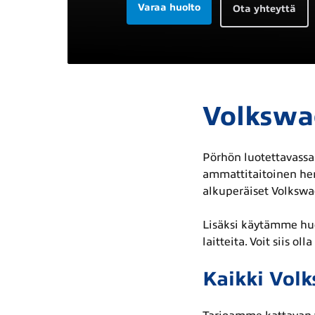
Varaa huolto
Ota yhteyttä
Volkswa
Pörhön luotettavassa
ammattitaitoinen hen
alkuperäiset Volkswa
Lisäksi käytämme huo
laitteita. Voit siis o
Kaikki Volk