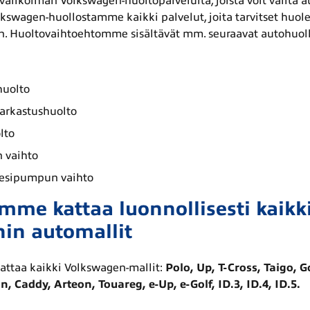
likoiman Volkswagen-huoltopalveluita, joista voit valita au
kswagen-huollostamme kaikki palvelut, joita tarvitset huol
un. Huoltovaihtoehtomme sisältävät mm. seuraavat autohuoll
huolto
tarkastushuolto
lto
 vaihto
vesipumpun vaihto
mme kattaa luonnollisesti kaikk
in automallit
attaa kaikki Volkswagen-mallit:
Polo, Up, T-Cross, Taigo, Go
, Caddy, Arteon, Touareg, e-Up, e-Golf, ID.3, ID.4, ID.5.