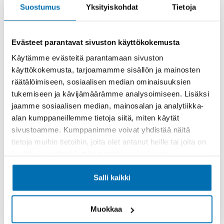
Suostumus
Yksityiskohdat
Tietoja
Pörhö Tavara-Autokeskus Oulu
Evästeet parantavat sivuston käyttökokemusta
Nuottasaarentie 6, 90400 Oulu
Käytämme evästeitä parantamaan sivuston
0509521245
käyttökokemusta, tarjoamamme sisällön ja mainosten
räätälöimiseen, sosiaalisen median ominaisuuksien
Toimipisteen sivulle
tukemiseen ja kävijämäärämme analysoimiseen. Lisäksi
jaamme sosiaalisen median, mainosalan ja analytiikka-
Pörhö Keminmaa
alan kumppaneillemme tietoja siitä, miten käytät
sivustoamme. Kumppanimme voivat yhdistää näitä
Kauppakuja 6, 94450 Keminmaa
tietoja muihin tietoihin, joita olet antanut heille tai joita on
kerätty, kun olet käyttänyt heidän palvelujaan.
0509521120
Toimipisteen sivulle
Salli kaikki
Pörhö Rovaniemi
Muokkaa
Teollisuustie 25, 96300 Rovaniemi