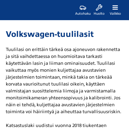
Autohaku
Huolto
Valikko
Volkswagen-tuulilasit
Tuulilasi on erittäin tärkeä osa ajoneuvon rakennetta
ja sitä vaihdettaessa on huomioitava tarkasti
käytettävän lasin ja liiman ominaisuudet. Tuulilasi
vaikuttaa myös monien kuljettajaa avustavien
järjestelmien toimintaan, minkä takia on tärkeää
korvata vaurioitunut tuulilasi oikein, käyttäen
valmistajan suosittelemia liimoja ja varmistamalla
monitoimikameran yhteensopivuus ja kalibrointi. Jos
näin ei tehdä, kuljettajaa avustavien järjestelmien
toiminta voi häiriintyä ja aiheuttaa turvallisuusriskin.
Katsastuslaki uudistui vuonna 2018 tiukentaen