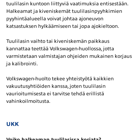
tuulilasin kuntoon liittyviä vaatimuksia entisestään.
Halkeamat ja kiveniskemät tuulilasinpyyhkimien
pyyhintäalueella voivat johtaa ajoneuvon
katsastuksen hylkäämiseen tai jopa ajokieltoon.
Tuulilasin vaihto tai kiveniskemän paikkaus
kannattaa teettää Volkswagen-huollossa, jotta
varmistetaan valmistajan ohjeiden mukainen korjaus
ja kalibrointi.
Volkswagen-huolto tekee yhteistyötä kaikkien
vakuutusyhtiöiden kanssa, joten tuulilasin
vaurioitumisesta ei tarvitse tehdä erillistä
vahinkoilmoitusta.
UKK
Voiko halkeaman tuulilasissa korjata?