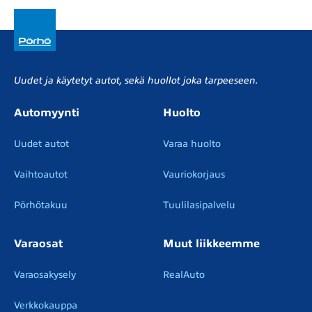
Uudet ja käytetyt autot, sekä huollot joka tarpeeseen.
Automyynti
Huolto
Uudet autot
Varaa huolto
Vaihtoautot
Vauriokorjaus
Pörhötakuu
Tuulilasipalvelu
Varaosat
Muut liikkeemme
Varaosakysely
RealAuto
Verkkokauppa