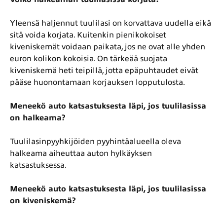
Yleensä haljennut tuulilasi on korvattava uudella eikä
sitä voida korjata. Kuitenkin pienikokoiset
kiveniskemät voidaan paikata, jos ne ovat alle yhden
euron kolikon kokoisia. On tärkeää suojata
kiveniskemä heti teipillä, jotta epäpuhtaudet eivät
pääse huonontamaan korjauksen lopputulosta.
Meneekö auto katsastuksesta läpi, jos tuulilasissa
on halkeama?
Tuulilasinpyyhkijöiden pyyhintäalueella oleva
halkeama aiheuttaa auton hylkäyksen
katsastuksessa.
Meneekö auto katsastuksesta läpi, jos tuulilasissa
on kiveniskemä?