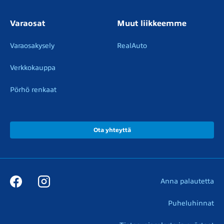
Varaosat
Muut liikkeemme
Varaosakysely
RealAuto
Verkkokauppa
Pörhö renkaat
Ota yhteyttä
Anna palautetta
Puheluhinnat