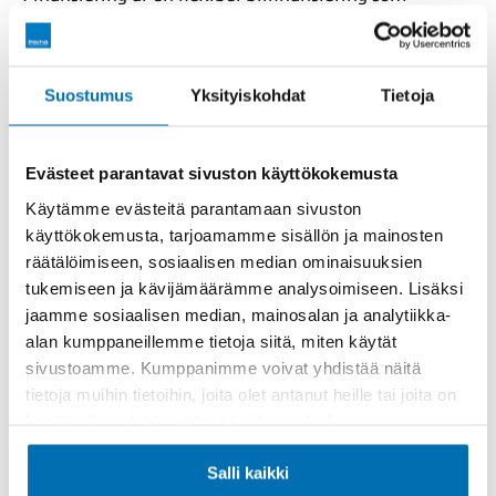
anpassar sig efter dina behov och budget.
Pörhö Finansiering i korthet:
Suostumus
Yksityiskohdat
Tietoja
Avbetalningskredit.
Kredittid 12-72 månader.
Evästeet parantavat sivuston käyttökokemusta
Månadsavgiften är fast.
Käytämme evästeitä parantamaan sivuston
käyttökokemusta, tarjoamamme sisällön ja mainosten
Bilen fungerar som säkerhet.
räätälöimiseen, sosiaalisen median ominaisuuksien
Kreditbeslut omedelbart hos bilaffären.
tukemiseen ja kävijämäärämme analysoimiseen. Lisäksi
För ny eller begagnad bil.
jaamme sosiaalisen median, mainosalan ja analytiikka-
alan kumppaneillemme tietoja siitä, miten käytät
För alla märken och modeller.
sivustoamme. Kumppanimme voivat yhdistää näitä
Med Pörhö Finansiering är det även möjligt att byta
tietoja muihin tietoihin, joita olet antanut heille tai joita on
bil eller betala tillbaka ett lån i förtid.
kerätty, kun olet käyttänyt heidän palvelujaan.
Pörhö Finansiering fås från alla våra
Salli kaikki
verksamhetsställen.