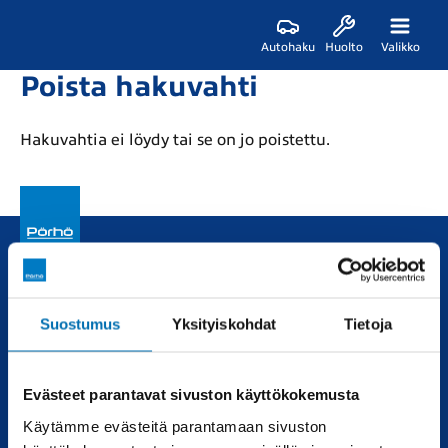
Autohaku
Huolto
Valikko
Poista hakuvahti
Hakuvahtia ei löydy tai se on jo poistettu.
Uudet ja käytetyt autot, sekä huollot joka tarpeeseen.
Suostumus
Yksityiskohdat
Tietoja
Automyynti
Huolto
Uudet autot
Varaa huolto
Evästeet parantavat sivuston käyttökokemusta
Vaihtoautot
Vauriokorjaus
Käytämme evästeitä parantamaan sivuston