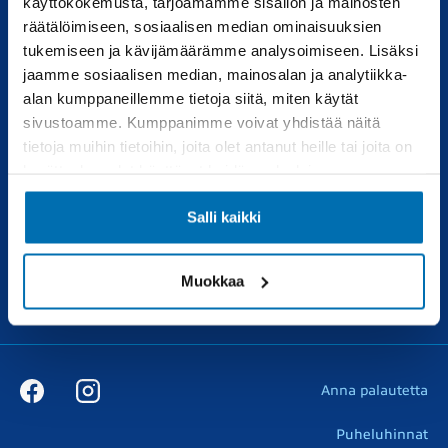
käyttökokemusta, tarjoamamme sisällön ja mainosten
Pörhötakuu
Tuulilasipalvelu
räätälöimiseen, sosiaalisen median ominaisuuksien
tukemiseen ja kävijämäärämme analysoimiseen. Lisäksi
jaamme sosiaalisen median, mainosalan ja analytiikka-
Varaosat
Muut liikkeemme
alan kumppaneillemme tietoja siitä, miten käytät
Varaosakysely
RealAuto
sivustoamme. Kumppanimme voivat yhdistää näitä
tietoja muihin tietoihin, joita olet antanut heille tai joita on
Verkkokauppa
kerätty, kun olet käyttänyt heidän palvelujaan.
Pörhö renkaat
Salli kaikki
Muokkaa
Ota yhteyttä
Anna palautetta
Puheluhinnat