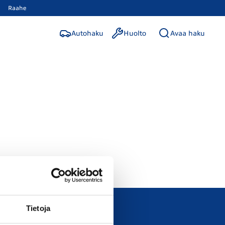
Raahe
Autohaku
Huolto
Avaa haku
Tietoja