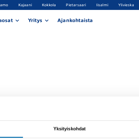
samo
Kajaani
Kokkola
Pietarsaari
Iisalmi
Ylivieska
aosat
Yritys
Ajankohtaista
Yksityiskohdat