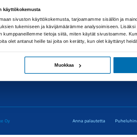
on käyttökokemusta
aan sivuston käyttökokemusta, tarjoamamme sisällön ja maino
uksien tukemiseen ja kävijämäärämme analysoimiseen. Lisäksi
araosat
Muut liikkeemme
lan kumppaneillemme tietoja siitä, miten käytät sivustoamme. K
Ota yhtey
joita olet antanut heille tai joita on kerätty, kun olet käyttänyt hei
araosakysely
RealAuto
erkkokauppa
Muokkaa
örhö renkaat
ke Oy
Anna palautetta
Puheluhin