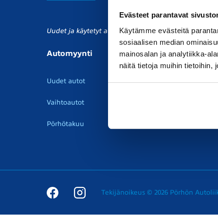
Evästeet parantavat sivust
Käytämme evästeitä parantam
Uudet ja käytetyt autot, sekä huollot joka tarpeeseen.
sosiaalisen median ominaisu
Automyynti
Huolto
V
mainosalan ja analytiikka-a
näitä tietoja muihin tietoihin, 
Uudet autot
Varaa huolto
V
Vaihtoautot
Vauriokorjaus
V
Pörhötakuu
Tuulilasipalvelu
P
Tekijänoikeus © 2026 Pörhön Autolii