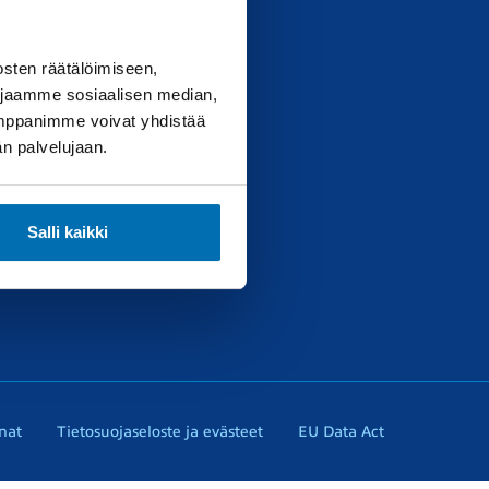
sten räätälöimiseen,
 jaamme sosiaalisen median,
umppanimme voivat yhdistää
ttä
dän palvelujaan.
Salli kaikki
nat
Tietosuojaseloste ja evästeet
EU Data Act