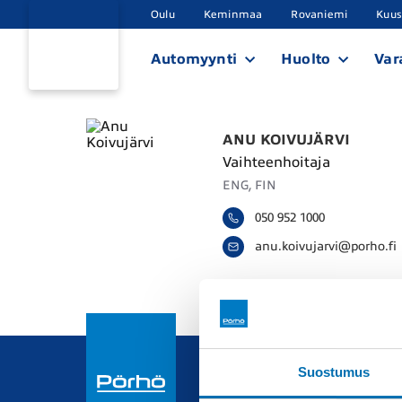
Oulu
Keminmaa
Rovaniemi
Kuu
Automyynti
Huolto
Var
ANU KOIVUJÄRVI
Vaihteenhoitaja
ENG, FIN
050 952 1000
a
n
u
.
k
o
i
v
u
j
a
r
v
i
@
p
o
r
h
o
.
f
i
Suostumus