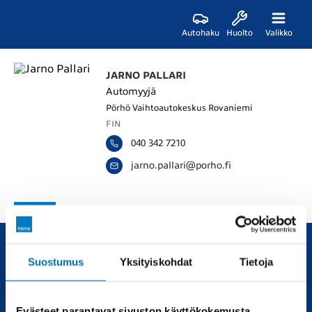
Autohaku
Huolto
Valikko
JARNO PALLARI
Automyyjä
Pörhö Vaihtoautokeskus Rovaniemi
FIN
040 342 7210
j
a
r
n
o
.
p
a
l
l
a
r
i
@
p
o
r
h
o
.
f
i
Suostumus
Yksityiskohdat
Tietoja
Uudet ja käytetyt autot, sekä huollot joka tarpeeseen.
Automyynti
Huolto
Evästeet parantavat sivuston käyttökokemusta