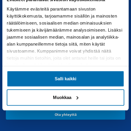
Käytämme evästeitä parantamaan sivuston
Uudet autot
Varaa huolto
käyttökokemusta, tarjoamamme sisällön ja mainosten
räätälöimiseen, sosiaalisen median ominaisuuksien
Vaihtoautot
Vauriokorjaus
tukemiseen ja kävijämäärämme analysoimiseen. Lisäksi
Pörhötakuu
Tuulilasipalvelu
jaamme sosiaalisen median, mainosalan ja analytiikka-
alan kumppaneillemme tietoja siitä, miten käytät
sivustoamme. Kumppanimme voivat yhdistää näitä
Varaosat
Muut liikkeemme
tietoja muihin tietoihin, joita olet antanut heille tai joita on
kerätty, kun olet käyttänyt heidän palvelujaan.
Varaosakysely
RealAuto
Verkkokauppa
Salli kaikki
Pörhö renkaat
Muokkaa
Ota yhteyttä