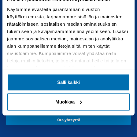
Käytämme evästeitä parantamaan sivuston
Uudet autot
Varaa huolto
käyttökokemusta, tarjoamamme sisällön ja mainosten
räätälöimiseen, sosiaalisen median ominaisuuksien
Vaihtoautot
Vauriokorjaus
tukemiseen ja kävijämäärämme analysoimiseen. Lisäksi
Pörhötakuu
Tuulilasipalvelu
jaamme sosiaalisen median, mainosalan ja analytiikka-
alan kumppaneillemme tietoja siitä, miten käytät
sivustoamme. Kumppanimme voivat yhdistää näitä
Varaosat
Muut liikkeemme
tietoja muihin tietoihin, joita olet antanut heille tai joita on
kerätty, kun olet käyttänyt heidän palvelujaan.
Varaosakysely
RealAuto
Verkkokauppa
Salli kaikki
Pörhö renkaat
Muokkaa
Ota yhteyttä