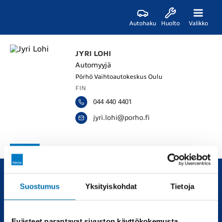
Autohaku
Huolto
Valikko
JYRI LOHI
Automyyjä
Pörhö Vaihtoautokeskus Oulu
FIN
044 440 4401
j
y
r
i
.
l
o
h
i
@
p
o
r
h
o
.
f
i
Suostumus
Yksityiskohdat
Tietoja
Uudet ja käytetyt autot, sekä huollot joka tarpeeseen.
Automyynti
Huolto
Evästeet parantavat sivuston käyttökokemusta