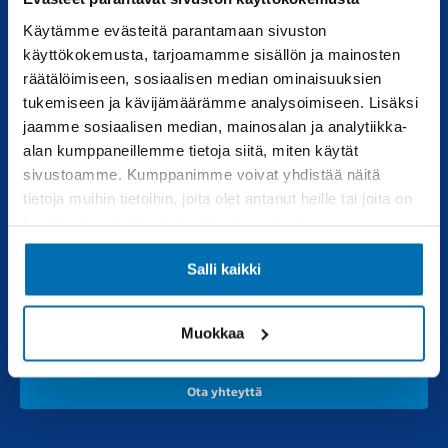
Käytämme evästeitä parantamaan sivuston
Uudet autot
Varaa huolto
käyttökokemusta, tarjoamamme sisällön ja mainosten
räätälöimiseen, sosiaalisen median ominaisuuksien
Vaihtoautot
Vauriokorjaus
tukemiseen ja kävijämäärämme analysoimiseen. Lisäksi
Pörhötakuu
Tuulilasipalvelu
jaamme sosiaalisen median, mainosalan ja analytiikka-
alan kumppaneillemme tietoja siitä, miten käytät
sivustoamme. Kumppanimme voivat yhdistää näitä
Varaosat
Muut liikkeemme
tietoja muihin tietoihin, joita olet antanut heille tai joita on
kerätty, kun olet käyttänyt heidän palvelujaan.
Varaosakysely
RealAuto
Verkkokauppa
Salli kaikki
Pörhö renkaat
Muokkaa
Ota yhteyttä