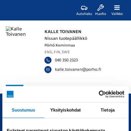
Autohaku
Huolto
Valikko
KALLE TOIVANEN
Nissan tuotepäällikkö
Pörhö Keminmaa
ENG, FIN, SWE
040 350 2323
k
a
l
l
e
.
t
o
i
v
a
n
e
n
@
p
o
r
h
o
.
f
i
Suostumus
Yksityiskohdat
Tietoja
Uudet ja käytetyt autot, sekä huollot joka tarpeeseen.
Automyynti
Huolto
Evästeet parantavat sivuston käyttökokemusta