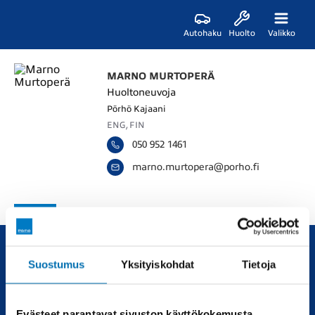
Autohaku
Huolto
Valikko
MARNO MURTOPERÄ
Huoltoneuvoja
Pörhö Kajaani
ENG, FIN
050 952 1461
m
a
r
n
o
.
m
u
r
t
o
p
e
r
a
@
p
o
r
h
o
.
f
i
Suostumus
Yksityiskohdat
Tietoja
Uudet ja käytetyt autot, sekä huollot joka tarpeeseen.
Automyynti
Huolto
Evästeet parantavat sivuston käyttökokemusta