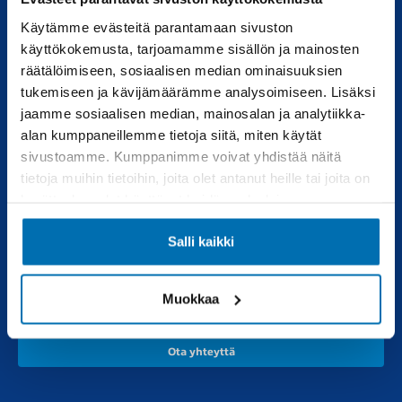
Käytämme evästeitä parantamaan sivuston
Uudet autot
Varaa huolto
käyttökokemusta, tarjoamamme sisällön ja mainosten
räätälöimiseen, sosiaalisen median ominaisuuksien
Vaihtoautot
Vauriokorjaus
tukemiseen ja kävijämäärämme analysoimiseen. Lisäksi
Pörhötakuu
Tuulilasipalvelu
jaamme sosiaalisen median, mainosalan ja analytiikka-
alan kumppaneillemme tietoja siitä, miten käytät
sivustoamme. Kumppanimme voivat yhdistää näitä
Varaosat
Muut liikkeemme
tietoja muihin tietoihin, joita olet antanut heille tai joita on
kerätty, kun olet käyttänyt heidän palvelujaan.
Varaosakysely
RealAuto
Verkkokauppa
Salli kaikki
Pörhö renkaat
Muokkaa
Ota yhteyttä