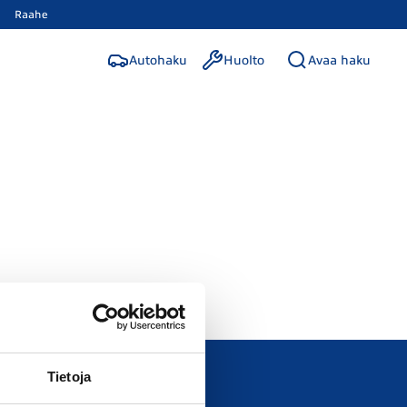
Raahe
Autohaku
Huolto
Avaa haku
Tietoja