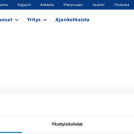
samo
Kajaani
Kokkola
Pietarsaari
Iisalmi
Ylivieska
aosat
Yritys
Ajankohtaista
Yksityiskohdat