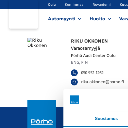
Oulu
Keminmaa
Rovaniemi
Kuu
Automyynti
Huolto
Var
RIKU OKKONEN
Varaosamyyjä
Pörhö Audi Center Oulu
ENG, FIN
050 952 1262
r
i
k
u
.
o
k
k
o
n
e
n
@
p
o
r
h
o
.
f
i
Suostumus