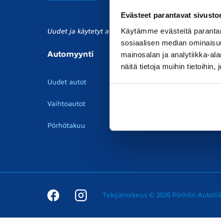
Evästeet parantavat sivust
Käytämme evästeitä parantam
Uudet ja käytetyt autot, sekä huollot joka tarpeeseen.
sosiaalisen median ominaisu
Automyynti
Huolto
V
mainosalan ja analytiikka-a
näitä tietoja muihin tietoihin, 
Uudet autot
Varaa huolto
V
Vaihtoautot
Vauriokorjaus
V
Pörhötakuu
Tuulilasipalvelu
P
Tekijänoikeus © 2026 Pörhön Autolii