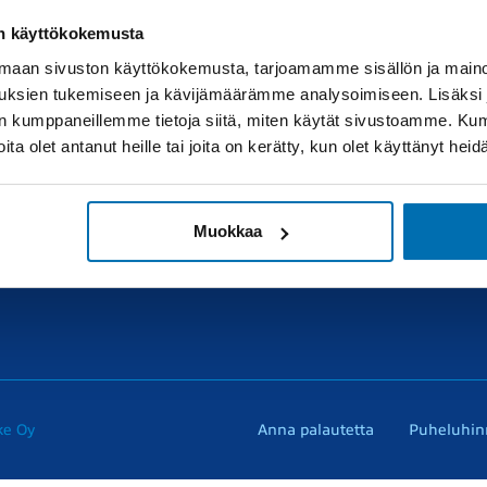
on käyttökokemusta
aan sivuston käyttökokemusta, tarjoamamme sisällön ja maino
uksien tukemiseen ja kävijämäärämme analysoimiseen. Lisäksi
araosat
Muut liikkeemme
lan kumppaneillemme tietoja siitä, miten käytät sivustoamme. K
Ota yhtey
joita olet antanut heille tai joita on kerätty, kun olet käyttänyt hei
araosakysely
RealAuto
erkkokauppa
Muokkaa
örhö renkaat
ke Oy
Anna palautetta
Puheluhin