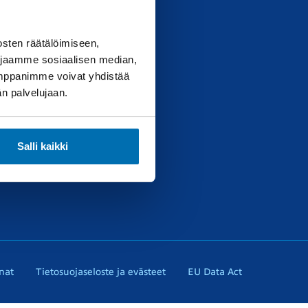
sten räätälöimiseen,
 jaamme sosiaalisen median,
umppanimme voivat yhdistää
ttä
dän palvelujaan.
Salli kaikki
nat
Tietosuojaseloste ja evästeet
EU Data Act