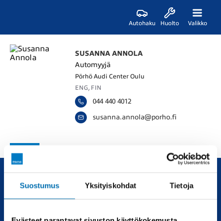
Autohaku
Huolto
Valikko
SUSANNA ANNOLA
Automyyjä
Pörhö Audi Center Oulu
ENG, FIN
044 440 4012
s
u
s
a
n
n
a
.
a
n
n
o
l
a
@
p
o
r
h
o
.
f
i
Suostumus
Yksityiskohdat
Tietoja
Uudet ja käytetyt autot, sekä huollot joka tarpeeseen.
Automyynti
Huolto
Evästeet parantavat sivuston käyttökokemusta