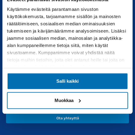
Käytämme evästeitä parantamaan sivuston
Uudet autot
Varaa huolto
käyttökokemusta, tarjoamamme sisällön ja mainosten
räätälöimiseen, sosiaalisen median ominaisuuksien
Vaihtoautot
Vauriokorjaus
tukemiseen ja kävijämäärämme analysoimiseen. Lisäksi
Pörhötakuu
Tuulilasipalvelu
jaamme sosiaalisen median, mainosalan ja analytiikka-
alan kumppaneillemme tietoja siitä, miten käytät
sivustoamme. Kumppanimme voivat yhdistää näitä
Varaosat
Muut liikkeemme
tietoja muihin tietoihin, joita olet antanut heille tai joita on
kerätty, kun olet käyttänyt heidän palvelujaan.
Varaosakysely
RealAuto
Verkkokauppa
Salli kaikki
Pörhö renkaat
Muokkaa
Ota yhteyttä