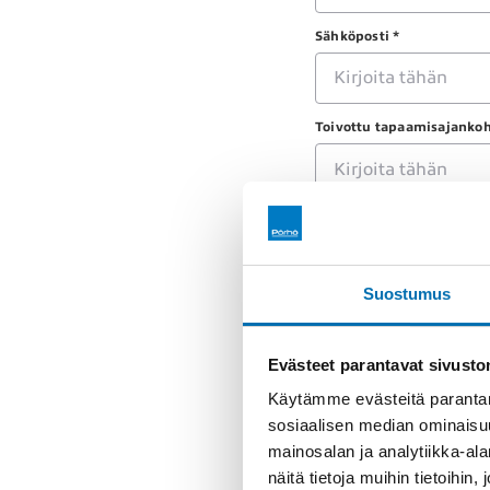
Sähköposti *
Toivottu tapaamisajankoh
Tapaamisen aihe *
Suostumus
Viesti *
Evästeet parantavat sivust
Käytämme evästeitä parantam
sosiaalisen median ominaisu
mainosalan ja analytiikka-a
näitä tietoja muihin tietoihin, 
Minuun voi olla yhteyd