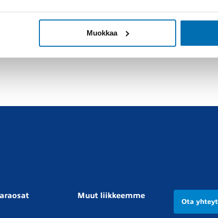
Sähköpostilla
Muokkaa
*
araosat
Muut liikkeemme
Ota yhtey