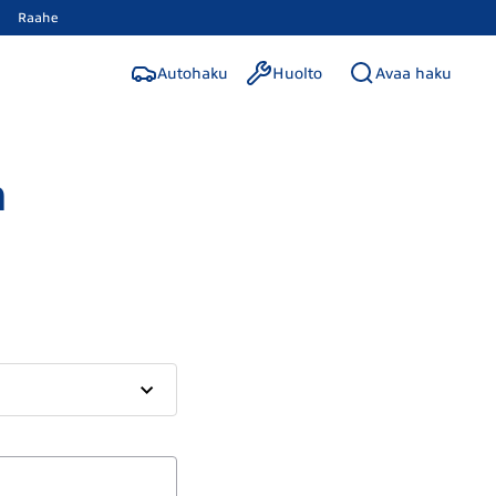
Raahe
Autohaku
Huolto
Avaa haku
n