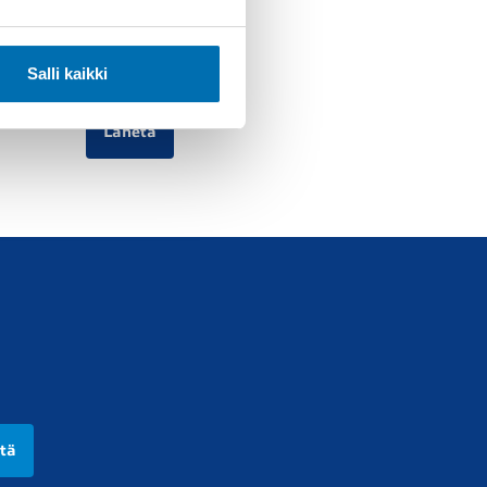
Salli kaikki
Lähetä
ttä