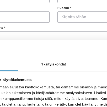
Puhelin *
ta *
Yksityiskohdat
on käyttökokemusta
aan sivuston käyttökokemusta, tarjoamamme sisällön ja maino
uksien tukemiseen ja kävijämäärämme analysoimiseen. Lisäksi
lan kumppaneillemme tietoja siitä, miten käytät sivustoamme. K
joita olet antanut heille tai joita on kerätty, kun olet käyttänyt hei
essä