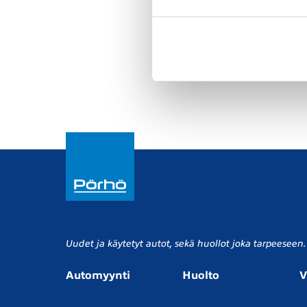
Puhelimitse
Hyväksyn
ehdot
Uudet ja käytetyt autot, sekä huollot joka tarpeeseen.
Automyynti
Huolto
V