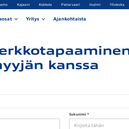
samo
Kajaani
Kokkola
Pietarsaari
Iisalmi
Ylivieska
aosat
Yritys
Ajankohtaista
verkkotapaamine
yyjän kanssa
Sukunimi *