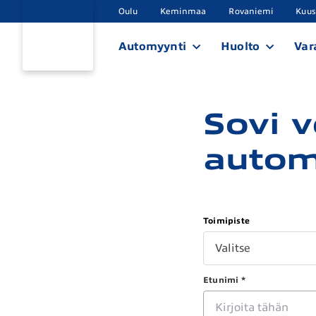
Oulu
Keminmaa
Rovaniemi
Kuu
Automyynti
Huolto
Var
Sovi 
autom
Toimipiste
Valitse
Etunimi *