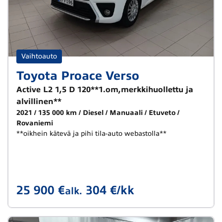
Vaihtoauto
Toyota Proace Verso
Active L2 1,5 D 120**1.om,merkkihuollettu ja
alvillinen**
2021
135 000 km
Diesel
Manuaali
Etuveto
Rovaniemi
**oikhein kätevä ja pihi tila-auto webastolla**
25 900 €
304 €/kk
alk.