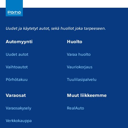
Uudet ja käytetyt autot, sekä huollot joka tarpeeseen.
Automyynti
Huolto
Uudet autot
Varaa huolto
Vaihtoautot
Vauriokorjaus
Pörhötakuu
Tuulilasipalvelu
Varaosat
Muut liikkeemme
Varaosakysely
RealAuto
Verkkokauppa