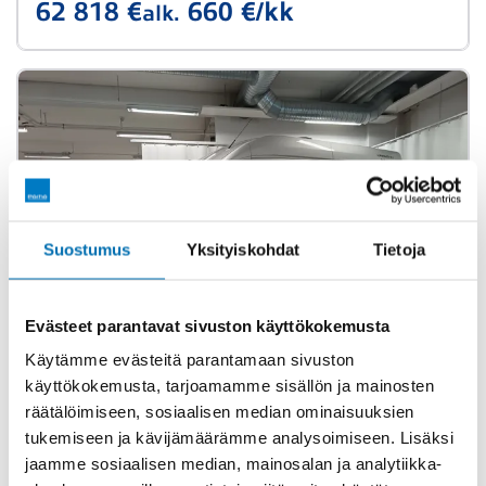
62 818 €
660 €/kk
alk.
Suostumus
Yksityiskohdat
Tietoja
Evästeet parantavat sivuston käyttökokemusta
Käytämme evästeitä parantamaan sivuston
käyttökokemusta, tarjoamamme sisällön ja mainosten
Vaihtoauto
räätälöimiseen, sosiaalisen median ominaisuuksien
tukemiseen ja kävijämäärämme analysoimiseen. Lisäksi
Karmann Dexter 560 4x4
jaamme sosiaalisen median, mainosalan ja analytiikka-
Dexter 560 4x4**HUIPPUHIENO RETKIS JOLLA