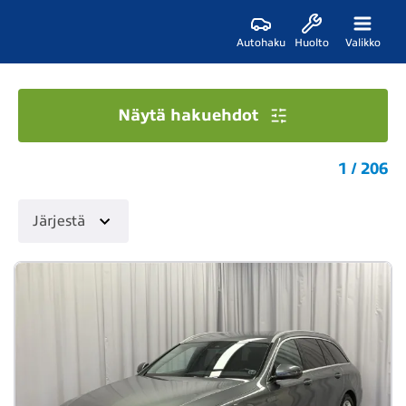
Autohaku
Huolto
Valikko
Näytä hakuehdot
1 / 206
Järjestä