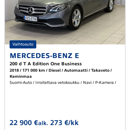
Vaihtoauto
MERCEDES-BENZ E
200 d T A Edition One Business
2018
171 000 km
Diesel
Automaatti
Takaveto
Keminmaa
Suomi-Auto / Irroitettava vetokoukku / Navi / P-Kamera /
22 900 €
273 €/kk
alk.