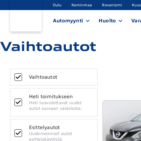
Oulu
Keminmaa
Rovaniemi
Kuu
Automyynti
Huolto
Var
Vaihtoautot
Vaihtoautot
Heti toimitukseen
Heti luovutettavat uudet
autot suoraan varastosta.
Esittelyautot
Uudenveroiset autot
esittelykäytöstä.