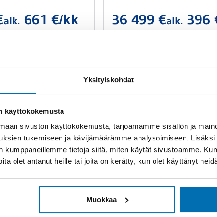
€
661 €/kk
36 499 €
396 
alk.
alk.
Yksityiskohdat
on käyttökokemusta
aan sivuston käyttökokemusta, tarjoamamme sisällön ja maino
uksien tukemiseen ja kävijämäärämme analysoimiseen. Lisäksi
lan kumppaneillemme tietoja siitä, miten käytät sivustoamme. K
joita olet antanut heille tai joita on kerätty, kun olet käyttänyt hei
Vaihtoauto
eed
VOLKSWAGEN
Beetle
G 120hv EX
Muokkaa
km
Bensiini
Manuaali
Sport 2,0 TSI 147 kW (200 