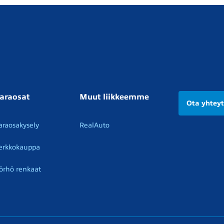
araosat
Muut liikkeemme
Ota yhtey
araosakysely
RealAuto
erkkokauppa
örhö renkaat