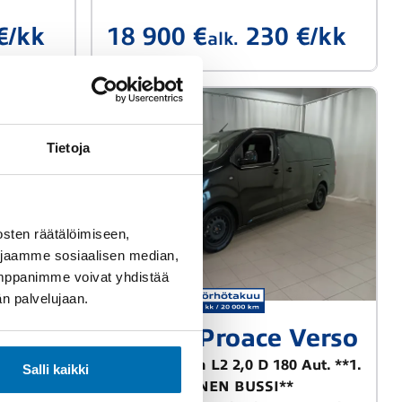
€/kk
18 900 €
230 €/kk
alk.
Tietoja
sten räätälöimiseen,
 jaamme sosiaalisen median,
umppanimme voivat yhdistää
dän palvelujaan.
Vaihtoauto
Toyota Proace Verso
Active Edition L2 2,0 D 180 Aut. **1.
Salli kaikki
OM, ALVILLINEN BUSSI**
hv) DSG-