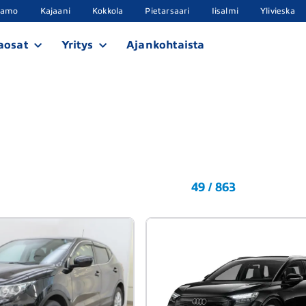
samo
Kajaani
Kokkola
Pietarsaari
Iisalmi
Ylivieska
aosat
Yritys
Ajankohtaista
49 / 863