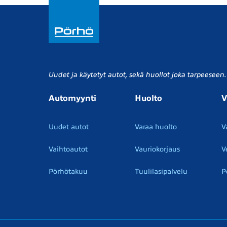
Uudet ja käytetyt autot, sekä huollot joka tarpeeseen.
Automyynti
Huolto
V
Uudet autot
Varaa huolto
V
Vaihtoautot
Vauriokorjaus
V
Pörhötakuu
Tuulilasipalvelu
P