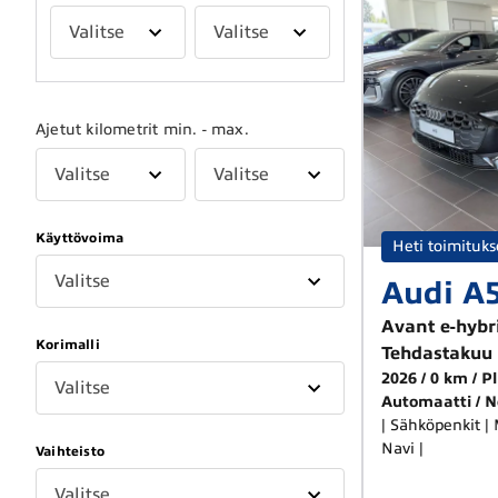
Valitse
Valitse
Ajetut kilometrit min. - max.
Valitse
Valitse
Käyttövoima
Heti toimituk
Valitse
Audi A
Avant e-hybr
Korimalli
Tehdastakuu 
2026
0 km
Pl
Valitse
Automaatti
N
| Sähköpenkit | Matrix led | Vetokoukku |
Navi |
Vaihteisto
Valitse