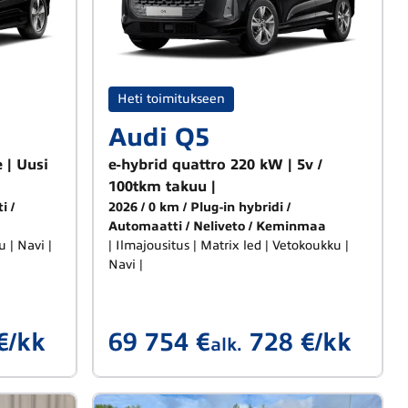
Heti toimitukseen
Audi Q5
 | Uusi
e-hybrid quattro 220 kW | 5v /
100tkm takuu |
i
2026
0 km
Plug-in hybridi
Automaatti
Neliveto
Keminmaa
ukku | Navi |
| Ilmajousitus | Matrix led | Vetokoukku |
Navi |
€/kk
69 754 €
728 €/kk
alk.