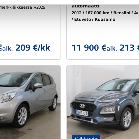
mi
automaatti
merkkiliikkeessä 7/2026
2012
167 000 km
Bensiini
A
Etuveto
Kuusamo
€
209 €/kk
11 900 €
213 
alk.
alk.
Vaihtoauto