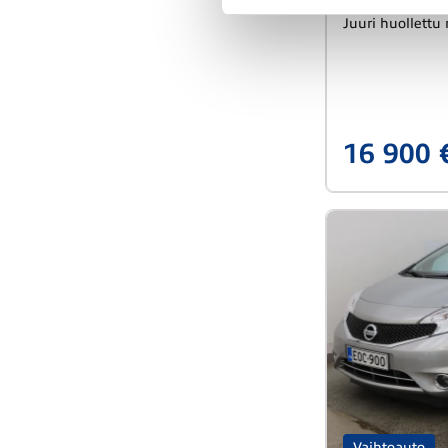
Etuveto
Iisal
Juuri huollettu 
16 900 
Vaihtoauto