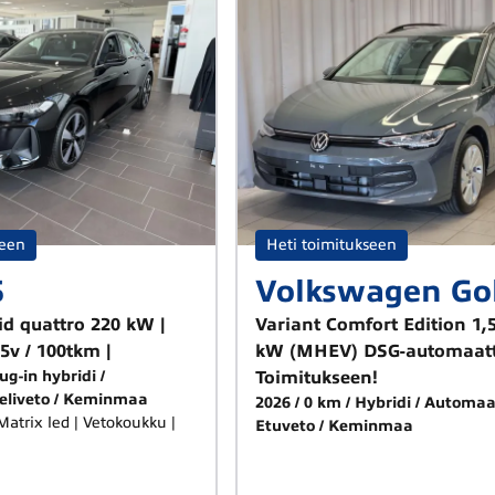
seen
Heti toimitukseen
5
Volkswagen Go
id quattro 220 kW |
Variant Comfort Edition 1,5
5v / 100tkm |
kW (MHEV) DSG-automaatti
ug-in hybridi
Toimitukseen!
eliveto
Keminmaa
2026
0 km
Hybridi
Automaa
Etuveto
Keminmaa