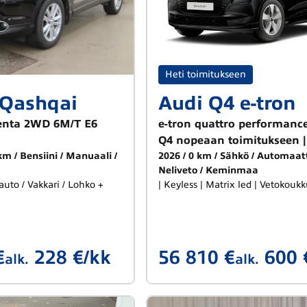
Heti toimitukseen
 Qashqai
Audi Q4 e-tron
centa 2WD 6M/T E6
e-tron quattro performance
Q4 nopeaan toimitukseen |
 km
Bensiini
Manuaali
2026
0 km
Sähkö
Automaatt
Neliveto
Keminmaa
uto / Vakkari / Lohko +
| Keyless | Matrix led | Vetoko
€
228 €/kk
56 810 €
600 
alk.
alk.