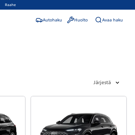
Raahe
Autohaku
Huolto
Avaa haku
Järjestä