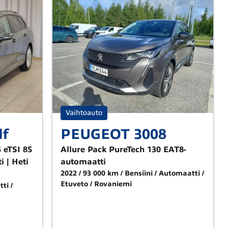
Vaihtoauto
lf
PEUGEOT 3008
 eTSI 85
Allure Pack PureTech 130 EAT8-
 | Heti
automaatti
2022
93 000 km
Bensiini
Automaatti
Etuveto
Rovaniemi
tti