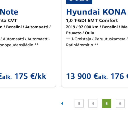
 Note
Hyundai KONA
nta CVT
1,0 T-GDI 6MT Comfort
km
Bensiini
Automaatti
2019
97 000 km
Bensiini
Ma
Etuveto
Oulu
 / Automaatti / Automaatti-
** 1-Omistaja / Peruutuskamera /
kionopeudensäädin **
Ratinlämmitin **
€
175 €/kk
13 900 €
176 
alk.
alk.
3
4
5
6