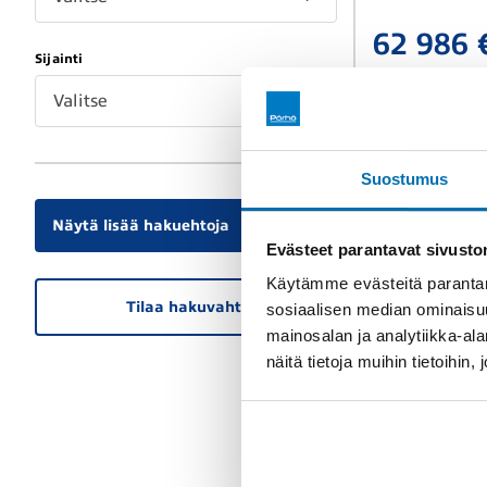
62 986 
Sijainti
Valitse
Suostumus
Näytä lisää hakuehtoja
Evästeet parantavat sivust
Käytämme evästeitä parantam
Tilaa hakuvahti
sosiaalisen median ominaisu
mainosalan ja analytiikka-a
näitä tietoja muihin tietoihin, 
Vaihtoauto
KIA XC
1,0 T-GDI IS
2020
39 000 