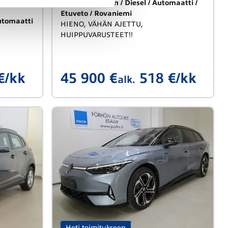
2024
72 800 km
Diesel
Automaatti
Etuveto
Rovaniemi
utomaatti
HIENO, VÄHÄN AJETTU,
HUIPPUVARUSTEET!!
€/kk
45 900 €
518 €/kk
alk.
Heti toimitukseen