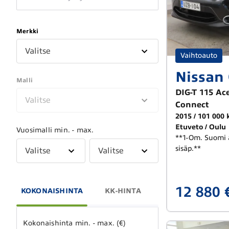
Merkki
Valitse
Vaihtoauto
Nissan
Malli
DIG-T 115 A
Valitse
Connect
2015
101 000
Etuveto
Oulu
Vuosimalli min. - max.
**1-Om. Suomi a
sisäp.**
Valitse
Valitse
12 880 
KOKONAISHINTA
KK-HINTA
Kokonaishinta min. - max. (€)