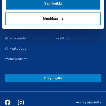
Salli kaikki
Vaihtoautot
Vauriokorjaus
Pörhötakuu
Tuulilasipalvelu
Muokkaa
Varaosat
Muut liikkeemme
Varaosakysely
RealAuto
Verkkokauppa
Pörhö renkaat
Ota yhteyttä
Anna palautetta