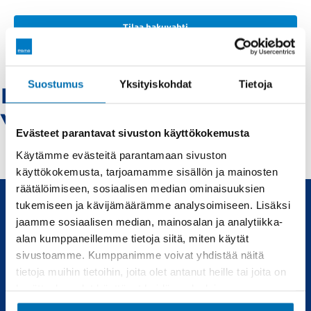
Tilaa hakuvahti
Suostumus
Yksityiskohdat
Tietoja
Bmw-pietarsaari -
Vaihtoautot
Evästeet parantavat sivuston käyttökokemusta
Käytämme evästeitä parantamaan sivuston
käyttökokemusta, tarjoamamme sisällön ja mainosten
räätälöimiseen, sosiaalisen median ominaisuuksien
tukemiseen ja kävijämäärämme analysoimiseen. Lisäksi
jaamme sosiaalisen median, mainosalan ja analytiikka-
Uudet ja käytetyt autot, sekä huollot joka tarpeeseen.
alan kumppaneillemme tietoja siitä, miten käytät
sivustoamme. Kumppanimme voivat yhdistää näitä
Automyynti
Huolto
tietoja muihin tietoihin, joita olet antanut heille tai joita on
kerätty, kun olet käyttänyt heidän palvelujaan.
Uudet autot
Varaa huolto