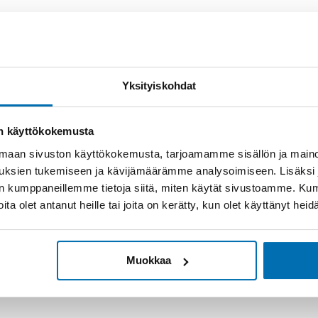
Yksityiskohdat
on käyttökokemusta
aan sivuston käyttökokemusta, tarjoamamme sisällön ja maino
uksien tukemiseen ja kävijämäärämme analysoimiseen. Lisäksi
lan kumppaneillemme tietoja siitä, miten käytät sivustoamme. K
joita olet antanut heille tai joita on kerätty, kun olet käyttänyt hei
Muokkaa