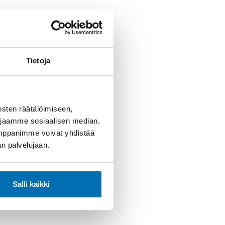
Tietoja
sten räätälöimiseen,
 jaamme sosiaalisen median,
umppanimme voivat yhdistää
dän palvelujaan.
Salli kaikki