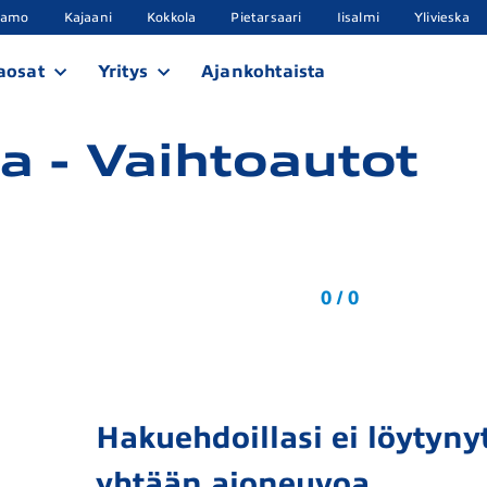
samo
Kajaani
Kokkola
Pietarsaari
Iisalmi
Ylivieska
aosat
Yritys
Ajankohtaista
 - Vaihtoautot
0 / 0
Hakuehdoillasi ei löytynyt
yhtään ajoneuvoa.