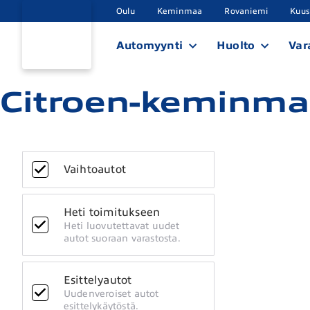
Oulu
Keminmaa
Rovaniemi
Kuu
Automyynti
Huolto
Var
Citroen-keminmaa
Vaihtoautot
Heti toimitukseen
Heti luovutettavat uudet
autot suoraan varastosta.
Esittelyautot
Uudenveroiset autot
esittelykäytöstä.