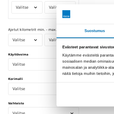
Valitse
Valitse
Ajetut kilometrit min. - max.
Suostumus
Valitse
Valitse
Evästeet parantavat sivust
Käyttövoima
Käytämme evästeitä parantam
sosiaalisen median ominaisu
Valitse
mainosalan ja analytiikka-a
näitä tietoja muihin tietoihin, 
Korimalli
Valitse
Vaihteisto
Valitse