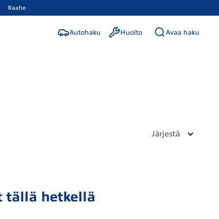
Raahe
Autohaku
Huolto
Avaa haku
Järjestä
 tällä hetkellä