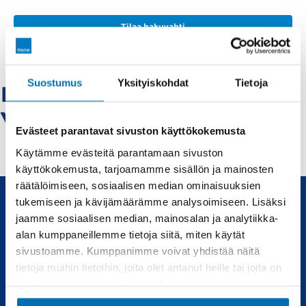
Tilaa hakuvahti
Suostumus
Yksityiskohdat
Tietoja
Fiat-rovaniemi -
Vaihtoautot
Evästeet parantavat sivuston käyttökokemusta
Käytämme evästeitä parantamaan sivuston
käyttökokemusta, tarjoamamme sisällön ja mainosten
räätälöimiseen, sosiaalisen median ominaisuuksien
tukemiseen ja kävijämäärämme analysoimiseen. Lisäksi
jaamme sosiaalisen median, mainosalan ja analytiikka-
Uudet ja käytetyt autot, sekä huollot joka tarpeeseen.
alan kumppaneillemme tietoja siitä, miten käytät
sivustoamme. Kumppanimme voivat yhdistää näitä
Automyynti
Huolto
tietoja muihin tietoihin, joita olet antanut heille tai joita on
kerätty, kun olet käyttänyt heidän palvelujaan.
Uudet autot
Varaa huolto