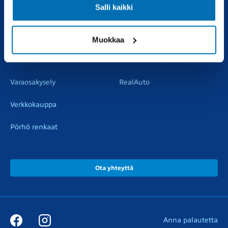
Salli kaikki
Vaihtoautot
Vauriokorjaus
Pörhötakuu
Tuulilasipalvelu
Muokkaa
Varaosat
Muut liikkeemme
Varaosakysely
RealAuto
Verkkokauppa
Pörhö renkaat
Ota yhteyttä
Anna palautetta