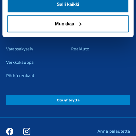
Salli kaikki
Vaihtoautot
Vauriokorjaus
Pörhötakuu
Tuulilasipalvelu
Muokkaa
Varaosat
Muut liikkeemme
Varaosakysely
RealAuto
Verkkokauppa
Pörhö renkaat
Ota yhteyttä
Anna palautetta