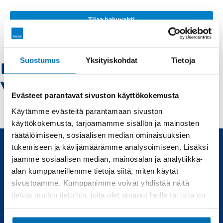
Tilaa hakuvahti
Suostumus
Yksityiskohdat
Tietoja
Ford-keminmaa -
Vaihtoautot
Evästeet parantavat sivuston käyttökokemusta
Käytämme evästeitä parantamaan sivuston
käyttökokemusta, tarjoamamme sisällön ja mainosten
räätälöimiseen, sosiaalisen median ominaisuuksien
tukemiseen ja kävijämäärämme analysoimiseen. Lisäksi
jaamme sosiaalisen median, mainosalan ja analytiikka-
Uudet ja käytetyt autot, sekä huollot joka tarpeeseen.
alan kumppaneillemme tietoja siitä, miten käytät
sivustoamme. Kumppanimme voivat yhdistää näitä
Automyynti
Huolto
tietoja muihin tietoihin, joita olet antanut heille tai joita on
kerätty, kun olet käyttänyt heidän palvelujaan.
Uudet autot
Varaa huolto