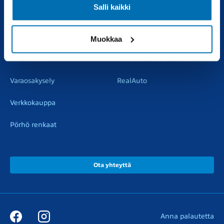
Salli kaikki
Vaihtoautot
Vauriokorjaus
Pörhötakuu
Tuulilasipalvelu
Muokkaa
Varaosat
Muut liikkeemme
Varaosakysely
RealAuto
Verkkokauppa
Pörhö renkaat
Ota yhteyttä
Anna palautetta