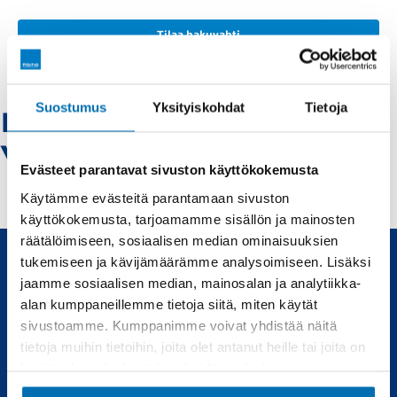
Tilaa hakuvahti
Suostumus
Yksityiskohdat
Tietoja
Ford-kuusamo -
Vaihtoautot
Evästeet parantavat sivuston käyttökokemusta
Käytämme evästeitä parantamaan sivuston
käyttökokemusta, tarjoamamme sisällön ja mainosten
räätälöimiseen, sosiaalisen median ominaisuuksien
tukemiseen ja kävijämäärämme analysoimiseen. Lisäksi
jaamme sosiaalisen median, mainosalan ja analytiikka-
Uudet ja käytetyt autot, sekä huollot joka tarpeeseen.
alan kumppaneillemme tietoja siitä, miten käytät
sivustoamme. Kumppanimme voivat yhdistää näitä
Automyynti
Huolto
tietoja muihin tietoihin, joita olet antanut heille tai joita on
kerätty, kun olet käyttänyt heidän palvelujaan.
Uudet autot
Varaa huolto