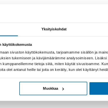
Yksityiskohdat
on käyttökokemusta
aan sivuston käyttökokemusta, tarjoamamme sisällön ja maino
uksien tukemiseen ja kävijämäärämme analysoimiseen. Lisäksi
lan kumppaneillemme tietoja siitä, miten käytät sivustoamme. K
joita olet antanut heille tai joita on kerätty, kun olet käyttänyt hei
Muokkaa