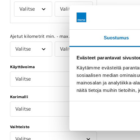
Valitse
Valitse
Ajetut kilometrit min. - max.
Suostumus
Valitse
Valitse
Evästeet parantavat sivust
Käyttövoima
Käytämme evästeitä parantam
sosiaalisen median ominaisu
Valitse
mainosalan ja analytiikka-a
näitä tietoja muihin tietoihin, 
Korimalli
Valitse
Vaihteisto
Valitse