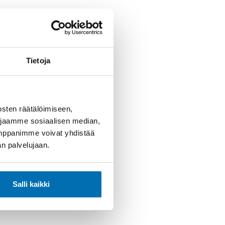
Tietoja
sten räätälöimiseen,
 jaamme sosiaalisen median,
umppanimme voivat yhdistää
dän palvelujaan.
Salli kaikki