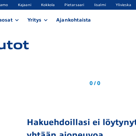
samo
Kajaani
Kokkola
Pietarsaari
Iisalmi
Ylivieska
aosat
Yritys
Ajankohtaista
utot
0 / 0
Hakuehdoillasi ei löytynyt
yhtään ajoneuvoa.