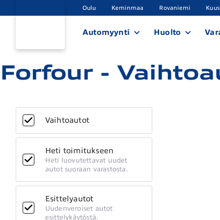
Oulu
Keminmaa
Rovaniemi
Kuu
Automyynti
Huolto
Var
Forfour - Vaihtoa
Vaihtoautot
Heti toimitukseen
Heti luovutettavat uudet
autot suoraan varastosta.
Esittelyautot
Uudenveroiset autot
esittelykäytöstä.