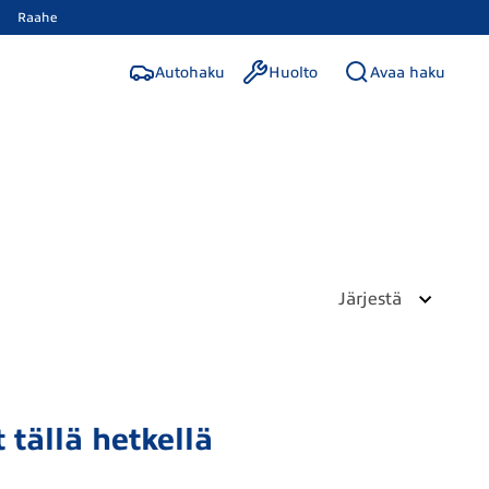
Raahe
Autohaku
Huolto
Avaa haku
Järjestä
 tällä hetkellä