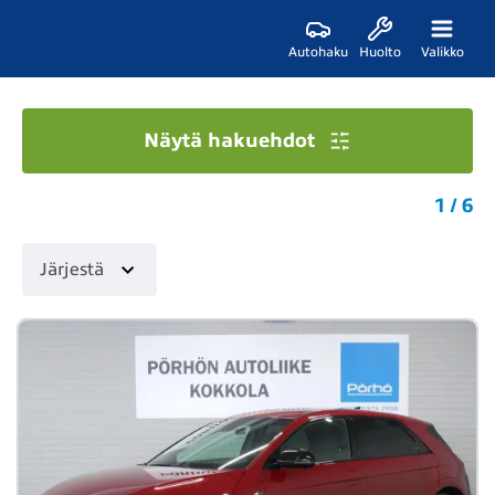
Autohaku
Huolto
Valikko
Näytä hakuehdot
1 / 6
Järjestä