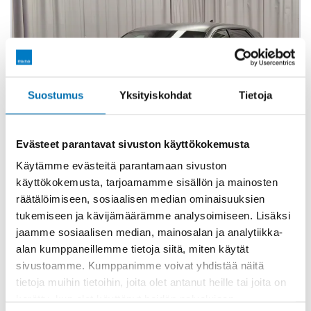
Suostumus
Yksityiskohdat
Tietoja
Evästeet parantavat sivuston käyttökokemusta
Käytämme evästeitä parantamaan sivuston
käyttökokemusta, tarjoamamme sisällön ja mainosten
Esittelyauto
räätälöimiseen, sosiaalisen median ominaisuuksien
Hyundai IONIQ 5
tukemiseen ja kävijämäärämme analysoimiseen. Lisäksi
84 kWh 325 hv AWD N Line
jaamme sosiaalisen median, mainosalan ja analytiikka-
2026
4 000 km
Sähkö
Automaatti
Neliveto
alan kumppaneillemme tietoja siitä, miten käytät
Keminmaa
sivustoamme. Kumppanimme voivat yhdistää näitä
tietoja muihin tietoihin, joita olet antanut heille tai joita on
kerätty, kun olet käyttänyt heidän palvelujaan.