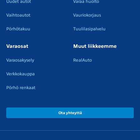
Uudet autot
Varaa huolto
Vaihtoautot
Vauriokorjaus
Pörhötakuu
Tuulilasipalvelu
Varaosat
Muut liikkeemme
Varaosakysely
RealAuto
Verkkokauppa
Pörhö renkaat
Ota yhteyttä