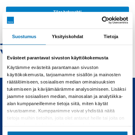
Tilaa hakuvahti
Suostumus
Yksityiskohdat
Tietoja
Jeep-kuusamo -
Vaihtoautot
Evästeet parantavat sivuston käyttökokemusta
Käytämme evästeitä parantamaan sivuston
käyttökokemusta, tarjoamamme sisällön ja mainosten
räätälöimiseen, sosiaalisen median ominaisuuksien
tukemiseen ja kävijämäärämme analysoimiseen. Lisäksi
jaamme sosiaalisen median, mainosalan ja analytiikka-
Uudet ja käytetyt autot, sekä huollot joka tarpeeseen.
alan kumppaneillemme tietoja siitä, miten käytät
sivustoamme. Kumppanimme voivat yhdistää näitä
Automyynti
Huolto
tietoja muihin tietoihin, joita olet antanut heille tai joita on
kerätty, kun olet käyttänyt heidän palvelujaan.
Uudet autot
Varaa huolto