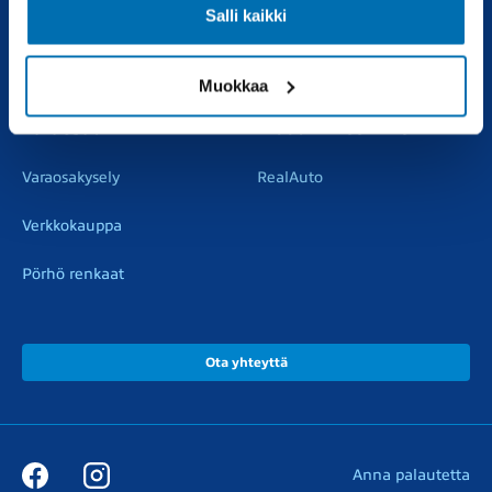
Salli kaikki
Vaihtoautot
Vauriokorjaus
Pörhötakuu
Tuulilasipalvelu
Muokkaa
Varaosat
Muut liikkeemme
Varaosakysely
RealAuto
Verkkokauppa
Pörhö renkaat
Ota yhteyttä
Anna palautetta