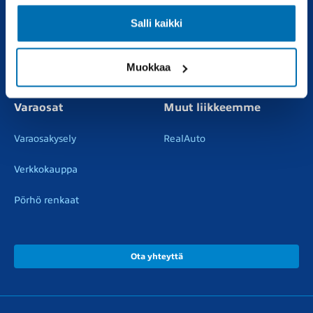
Uudet autot
Varaa huolto
Salli kaikki
Vaihtoautot
Vauriokorjaus
Muokkaa
Pörhötakuu
Tuulilasipalvelu
Varaosat
Muut liikkeemme
Varaosakysely
RealAuto
Verkkokauppa
Pörhö renkaat
Ota yhteyttä