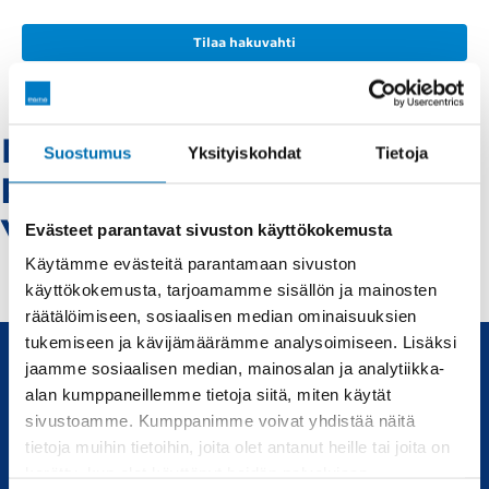
Tilaa hakuvahti
Mercedes-benz-
Suostumus
Yksityiskohdat
Tietoja
kokkola -
Vaihtoautot
Evästeet parantavat sivuston käyttökokemusta
Käytämme evästeitä parantamaan sivuston
käyttökokemusta, tarjoamamme sisällön ja mainosten
räätälöimiseen, sosiaalisen median ominaisuuksien
tukemiseen ja kävijämäärämme analysoimiseen. Lisäksi
jaamme sosiaalisen median, mainosalan ja analytiikka-
alan kumppaneillemme tietoja siitä, miten käytät
Uudet ja käytetyt autot, sekä huollot joka tarpeeseen.
sivustoamme. Kumppanimme voivat yhdistää näitä
tietoja muihin tietoihin, joita olet antanut heille tai joita on
Automyynti
Huolto
kerätty, kun olet käyttänyt heidän palvelujaan.