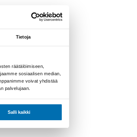
Tietoja
sten räätälöimiseen,
 jaamme sosiaalisen median,
umppanimme voivat yhdistää
dän palvelujaan.
Salli kaikki