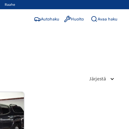
Raahe
Autohaku
Huolto
Avaa haku
Järjestä