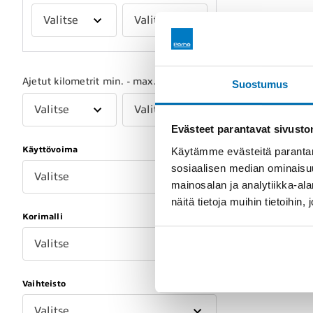
Valitse
Valitse
Ajetut kilometrit min. - max.
Suostumus
Valitse
Valitse
Evästeet parantavat sivust
Käyttövoima
Käytämme evästeitä parantam
sosiaalisen median ominaisu
Valitse
mainosalan ja analytiikka-a
näitä tietoja muihin tietoihin, 
Korimalli
Valitse
Vaihteisto
Valitse