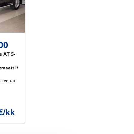
00
e AT 5-
omaatti
ä veturi
€/kk