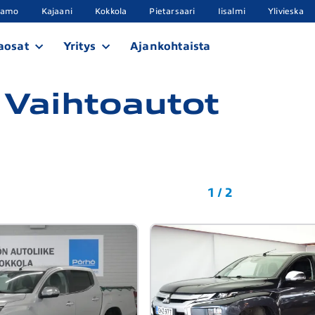
samo
Kajaani
Kokkola
Pietarsaari
Iisalmi
Ylivieska
aosat
Yritys
Ajankohtaista
 Vaihtoautot
1 / 2