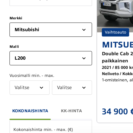
Merkki
Mitsubishi
Vaihtoauto
MITSUB
Malli
Double Cab 2
L200
paikkainen
2021
85 000 
Neliveto
Kokk
Vuosimalli min. - max.
1-omisteinen, a
Valitse
Valitse
34 900 
KOKONAISHINTA
KK-HINTA
Kokonaishinta min. - max. (€)