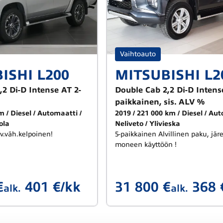
Vaihtoauto
ISHI L200
MITSUBISHI L2
,2 Di-D Intense AT 2-
Double Cab 2,2 Di-D Intens
paikkainen, sis. ALV %
km
Diesel
Automaatti
2019
221 000 km
Diesel
Aut
ola
Neliveto
Ylivieska
lv.väh.kelpoinen!
5-paikkainen Alvillinen paku, järe
moneen käyttöön !
€
401 €/kk
31 800 €
368 
alk.
alk.