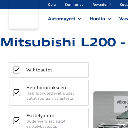
Oulu
Keminmaa
Rovaniemi
Kuu
Automyynti
Huolto
Var
Mitsubishi L200 -
Vaihtoautot
Heti toimitukseen
Heti luovutettavat uudet
autot suoraan varastosta.
Esittelyautot
Uudenveroiset autot
esittelykäytöstä.