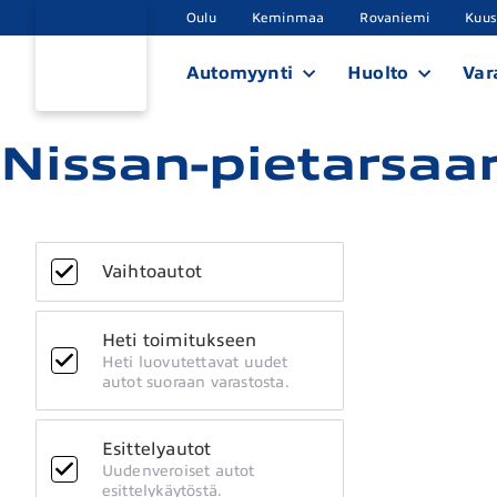
Oulu
Keminmaa
Rovaniemi
Kuu
Automyynti
Huolto
Var
Nissan-pietarsaar
Vaihtoautot
Heti toimitukseen
Heti luovutettavat uudet
autot suoraan varastosta.
Esittelyautot
Uudenveroiset autot
esittelykäytöstä.