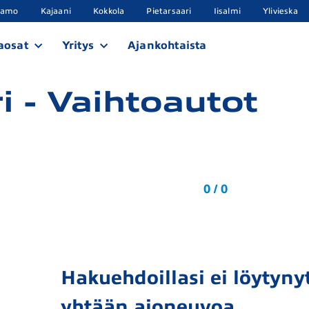
samo
Kajaani
Kokkola
Pietarsaari
Iisalmi
Ylivieska
aosat
Yritys
Ajankohtaista
i - Vaihtoautot
0 / 0
Hakuehdoillasi ei löytynyt
yhtään ajoneuvoa.