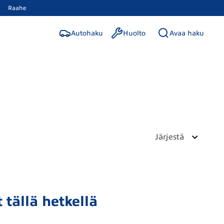
Raahe
Autohaku
Huolto
Avaa haku
Järjestä
 tällä hetkellä