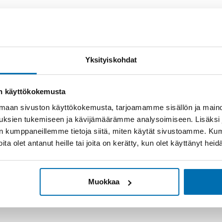
Yksityiskohdat
on käyttökokemusta
aan sivuston käyttökokemusta, tarjoamamme sisällön ja maino
uksien tukemiseen ja kävijämäärämme analysoimiseen. Lisäksi
lan kumppaneillemme tietoja siitä, miten käytät sivustoamme. K
joita olet antanut heille tai joita on kerätty, kun olet käyttänyt hei
Muokkaa