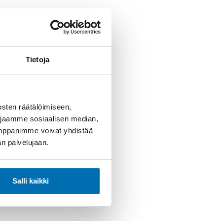
Tietoja
sten räätälöimiseen,
 jaamme sosiaalisen median,
umppanimme voivat yhdistää
dän palvelujaan.
Salli kaikki