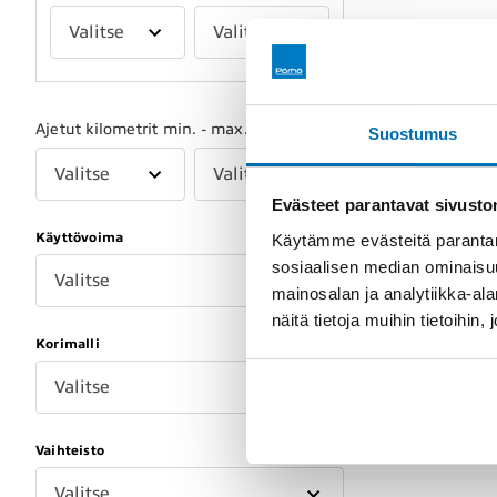
Valitse
Valitse
Ajetut kilometrit min. - max.
Suostumus
Valitse
Valitse
Evästeet parantavat sivust
Käyttövoima
Käytämme evästeitä parantam
sosiaalisen median ominaisu
Valitse
mainosalan ja analytiikka-a
näitä tietoja muihin tietoihin, 
Korimalli
Valitse
Vaihteisto
Valitse