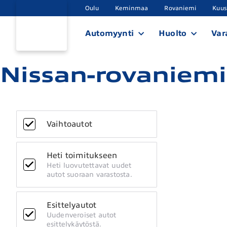
Oulu
Keminmaa
Rovaniemi
Kuu
Automyynti
Huolto
Var
Nissan-rovaniemi
Vaihtoautot
Heti toimitukseen
Heti luovutettavat uudet
autot suoraan varastosta.
Esittelyautot
Uudenveroiset autot
esittelykäytöstä.