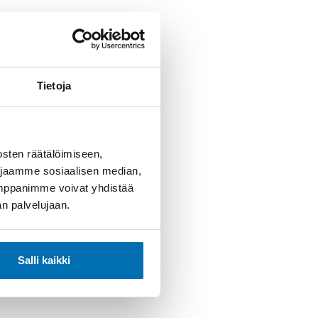
Tietoja
sten räätälöimiseen,
 jaamme sosiaalisen median,
umppanimme voivat yhdistää
dän palvelujaan.
Salli kaikki