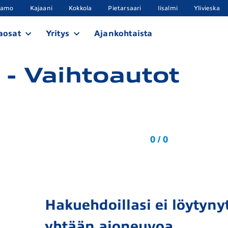
samo
Kajaani
Kokkola
Pietarsaari
Iisalmi
Ylivieska
aosat
Yritys
Ajankohtaista
 - Vaihtoautot
0 / 0
Hakuehdoillasi ei löytynyt
yhtään ajoneuvoa.