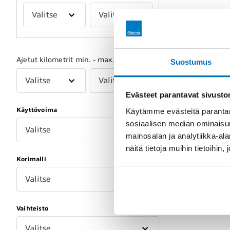
Valitse
Valitse
Ajetut kilometrit min. - max.
Suostumus
Valitse
Valitse
Evästeet parantavat sivust
Käyttövoima
Käytämme evästeitä parantam
sosiaalisen median ominaisu
Valitse
mainosalan ja analytiikka-a
näitä tietoja muihin tietoihin, 
Korimalli
Valitse
Vaihteisto
Valitse