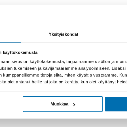
Yksityiskohdat
on käyttökokemusta
aan sivuston käyttökokemusta, tarjoamamme sisällön ja maino
uksien tukemiseen ja kävijämäärämme analysoimiseen. Lisäksi
lan kumppaneillemme tietoja siitä, miten käytät sivustoamme. K
joita olet antanut heille tai joita on kerätty, kun olet käyttänyt hei
Muokkaa