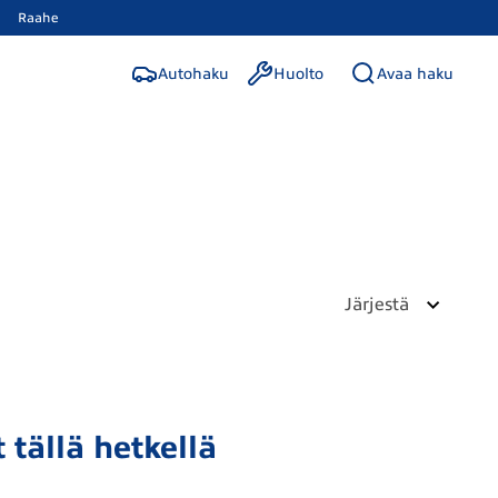
Raahe
Autohaku
Huolto
Avaa haku
Järjestä
 tällä hetkellä