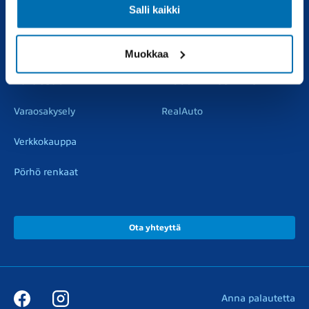
Salli kaikki
Vaihtoautot
Vauriokorjaus
Pörhötakuu
Tuulilasipalvelu
Muokkaa
Varaosat
Muut liikkeemme
Varaosakysely
RealAuto
Verkkokauppa
Pörhö renkaat
Ota yhteyttä
Anna palautetta