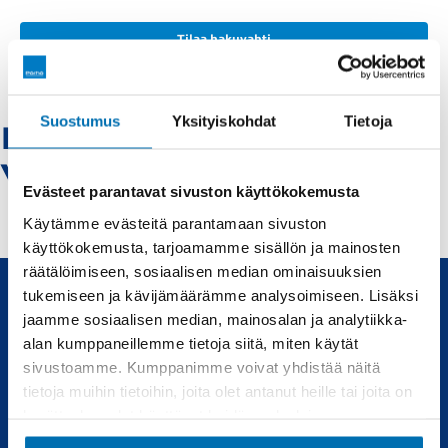
Tilaa hakuvahti
Suostumus
Yksityiskohdat
Tietoja
Peugeot-kajaani -
Vaihtoautot
Evästeet parantavat sivuston käyttökokemusta
Käytämme evästeitä parantamaan sivuston
käyttökokemusta, tarjoamamme sisällön ja mainosten
räätälöimiseen, sosiaalisen median ominaisuuksien
tukemiseen ja kävijämäärämme analysoimiseen. Lisäksi
jaamme sosiaalisen median, mainosalan ja analytiikka-
Uudet ja käytetyt autot, sekä huollot joka tarpeeseen.
alan kumppaneillemme tietoja siitä, miten käytät
sivustoamme. Kumppanimme voivat yhdistää näitä
Automyynti
Huolto
tietoja muihin tietoihin, joita olet antanut heille tai joita on
kerätty, kun olet käyttänyt heidän palvelujaan.
Uudet autot
Varaa huolto