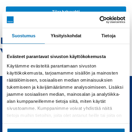
Tilaa hakuvahti
Suostumus
Yksityiskohdat
Tietoja
Peugeot-kajaani -
Vaihtoautot
Evästeet parantavat sivuston käyttökokemusta
Käytämme evästeitä parantamaan sivuston
käyttökokemusta, tarjoamamme sisällön ja mainosten
räätälöimiseen, sosiaalisen median ominaisuuksien
tukemiseen ja kävijämäärämme analysoimiseen. Lisäksi
jaamme sosiaalisen median, mainosalan ja analytiikka-
Uudet ja käytetyt autot, sekä huollot joka tarpeeseen.
alan kumppaneillemme tietoja siitä, miten käytät
sivustoamme. Kumppanimme voivat yhdistää näitä
Automyynti
Huolto
tietoja muihin tietoihin, joita olet antanut heille tai joita on
kerätty, kun olet käyttänyt heidän palvelujaan.
Uudet autot
Varaa huolto