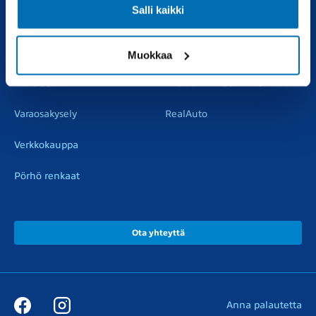
Salli kaikki
Vaihtoautot
Vauriokorjaus
Pörhötakuu
Tuulilasipalvelu
Muokkaa
Varaosat
Muut liikkeemme
Varaosakysely
RealAuto
Verkkokauppa
Pörhö renkaat
Ota yhteyttä
Anna palautetta