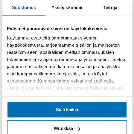
nopeasti ajoneuvovalmistuksen pariin. Polkupyörien
Suostumus
Yksityiskohdat
Tietoja
ja moottoripyörien jälkeen ensimmäinen Peugeot-
auto esiteltiin vuonna 1889. Se tekee Peugeotista
yhden maailman vanhimmista autonvalmistajista,
Evästeet parantavat sivuston käyttökokemusta
jonka perinteet nojaavat vahvaan osaamiseen ja
Käytämme evästeitä parantamaan sivuston
jatkuvaan teknologiseen kehitykseen.
käyttökokemusta, tarjoamamme sisällön ja mainosten
räätälöimiseen, sosiaalisen median ominaisuuksien
Muotoilu, ajettavuus ja
tukemiseen ja kävijämäärämme analysoimiseen. Lisäksi
monikäyttöisyys samassa
jaamme sosiaalisen median, mainosalan ja analytiikka-
alan kumppaneillemme tietoja siitä, miten käytät
paketissa
sivustoamme. Kumppanimme voivat yhdistää näitä
tietoja muihin tietoihin, joita olet antanut heille tai joita on
Peugeot edustaa ranskalaista estetiikkaa yhdistettynä
kerätty, kun olet käyttänyt heidän palvelujaan.
kekseliääseen teknologiaan ja arjen helppouteen.
Jokainen malli on suunniteltu tarjoamaan miellyttävä
Salli kaikki
ajokokemus ilman, että tyylistä tai
käytännöllisyydestä tarvitsee tinkiä. Kompakteissa
Muokkaa
malleissa kuten 208 ja 2008 korostuu ketteryys ja