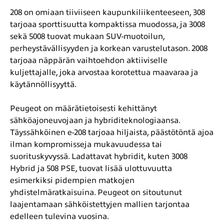
208 on omiaan tiiviiseen kaupunkiliikenteeseen, 308
tarjoaa sporttisuutta kompaktissa muodossa, ja 3008
sekä 5008 tuovat mukaan SUV-muotoilun,
perheystävällisyyden ja korkean varustelutason. 2008
tarjoaa näppärän vaihtoehdon aktiiviselle
kuljettajalle, joka arvostaa korotettua maavaraa ja
käytännöllisyyttä.
Peugeot on määrätietoisesti kehittänyt
sähköajoneuvojaan ja hybriditeknologiaansa.
Täyssähköinen e-208 tarjoaa hiljaista, päästötöntä ajoa
ilman kompromisseja mukavuudessa tai
suorituskyvyssä. Ladattavat hybridit, kuten 3008
Hybrid ja 508 PSE, tuovat lisää ulottuvuutta
esimerkiksi pidempien matkojen
yhdistelmäratkaisuina. Peugeot on sitoutunut
laajentamaan sähköistettyjen mallien tarjontaa
edelleen tulevina vuosina.