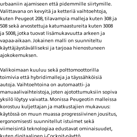
urbaaniin ajamiseen että pidemmille siirtymille.
Valittavana on kevyitä ja ketteriä vaihtoehtoja,
kuten Peugeot 208, tilavampia malleja kuten 308 ja
508 sekä arvostettuja katumaastureita kuten 3008
ja 5008, jotka tuovat lisämukavuutta arkeen ja
vapaa-aikaan. Jokainen malli on suunniteltu
käyttäjäystävälliseksi ja tarjoaa hienostuneen
ajokokemuksen.
Valikoimaan kuuluu sekä polttomoottorilla
toimivia että hybridimalleja ja täyssähköisiä
autoja. Vaihtoehtoina on automaatti- ja
manuaalivaihteistoja, joten ajotottumuksiin sopiva
yksilö löytyy vaivatta. Monissa Peugeotin malleissa
korostuu kuljettajan ja matkustajien mukavuus:
käytössä on muun muassa progressiivinen jousitus,
ergonomisesti suunnitellut istuimet sekä
viimeisintä teknologiaa edustavat ominaisuudet,
kuten digitaalinen i-Cockpit-näyttö,