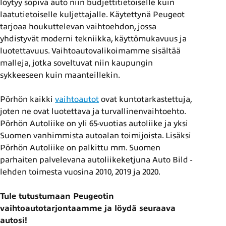
löytyy sopiva auto niin budjettitietoiselle kuin
laatutietoiselle kuljettajalle. Käytettynä Peugeot
tarjoaa houkuttelevan vaihtoehdon, jossa
yhdistyvät moderni tekniikka, käyttömukavuus ja
luotettavuus. Vaihtoautovalikoimamme sisältää
malleja, jotka soveltuvat niin kaupungin
sykkeeseen kuin maanteillekin.
Pörhön kaikki
vaihtoautot
ovat kuntotarkastettuja,
joten ne ovat luotettava ja turvallinenvaihtoehto.
Pörhön Autoliike on yli 65-vuotias autoliike ja yksi
Suomen vanhimmista autoalan toimijoista. Lisäksi
Pörhön Autoliike on palkittu mm. Suomen
parhaiten palvelevana autoliikeketjuna Auto Bild -
lehden toimesta vuosina 2010, 2019 ja 2020.
Tule tutustumaan Peugeotin
vaihtoautotarjontaamme ja löydä seuraava
autosi!