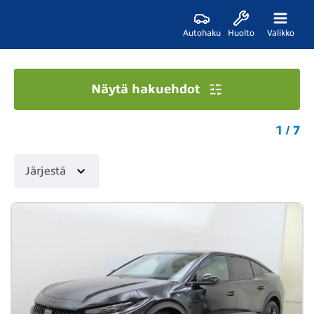
Autohaku
Huolto
Valikko
Näytä hakuehdot
1 / 7
Järjestä