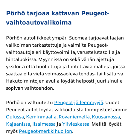
Pörhö tarjoaa kattavan Peugeot-
vaihtoautovalikoima
Pörhön autoliikkeet ympäri Suomea tarjoavat laajan
valikoiman tarkastettuja ja valmiita Peugeot-
vaihtoautoja eri käyttövoimilla, varustelutasoilla ja
hintaluokissa. Myynnissä on sekä vähän ajettuja
yksilöitä että huollettuja ja luotettavia malleja, joissa
saattaa olla vielä voimassaoleva tehdas- tai lisäturva.
Hakutoimintojen avulla löydät helposti juuri sinulle
sopivan vaihtoehdon.
Pörhö on valtuutettu
Peugeot-jälleenmyyjä
. Uudet
Peugeot-autot löydät valikoiduista toimipisteistämme
Oulussa
,
Keminmaalla
,
Rovaniemellä
,
Kuusamossa
,
Kajaanissa
,
Iisalmessa
ja
Ylivieskassa
. Meiltä löydät
myös
Peugeot-merkkihuollon
.