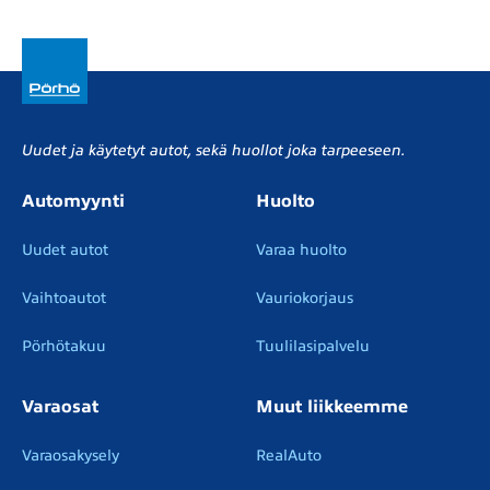
Uudet ja käytetyt autot, sekä huollot joka tarpeeseen.
Automyynti
Huolto
Uudet autot
Varaa huolto
Vaihtoautot
Vauriokorjaus
Pörhötakuu
Tuulilasipalvelu
Varaosat
Muut liikkeemme
Varaosakysely
RealAuto