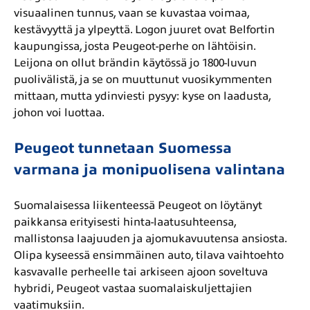
visuaalinen tunnus, vaan se kuvastaa voimaa,
kestävyyttä ja ylpeyttä. Logon juuret ovat Belfortin
kaupungissa, josta Peugeot-perhe on lähtöisin.
Leijona on ollut brändin käytössä jo 1800-luvun
puolivälistä, ja se on muuttunut vuosikymmenten
mittaan, mutta ydinviesti pysyy: kyse on laadusta,
johon voi luottaa.
Peugeot tunnetaan Suomessa
varmana ja monipuolisena valintana
Suomalaisessa liikenteessä Peugeot on löytänyt
paikkansa erityisesti hinta-laatusuhteensa,
mallistonsa laajuuden ja ajomukavuutensa ansiosta.
Olipa kyseessä ensimmäinen auto, tilava vaihtoehto
kasvavalle perheelle tai arkiseen ajoon soveltuva
hybridi, Peugeot vastaa suomalaiskuljettajien
vaatimuksiin.