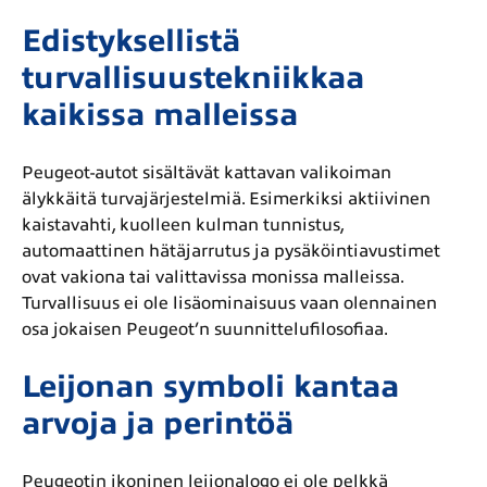
Edistyksellistä
turvallisuustekniikkaa
kaikissa malleissa
Peugeot-autot sisältävät kattavan valikoiman
älykkäitä turvajärjestelmiä. Esimerkiksi aktiivinen
kaistavahti, kuolleen kulman tunnistus,
automaattinen hätäjarrutus ja pysäköintiavustimet
ovat vakiona tai valittavissa monissa malleissa.
Turvallisuus ei ole lisäominaisuus vaan olennainen
osa jokaisen Peugeot’n suunnittelufilosofiaa.
Leijonan symboli kantaa
arvoja ja perintöä
Peugeotin ikoninen leijonalogo ei ole pelkkä