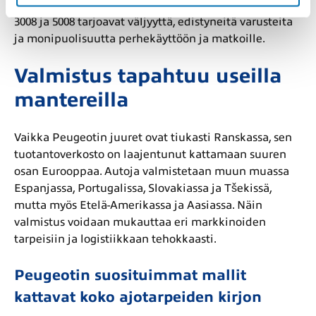
vähäinen kulutus, kun taas suuremmat autot kuten
3008 ja 5008 tarjoavat väljyyttä, edistyneitä varusteita
ja monipuolisuutta perhekäyttöön ja matkoille.
Valmistus tapahtuu useilla
mantereilla
Vaikka Peugeotin juuret ovat tiukasti Ranskassa, sen
tuotantoverkosto on laajentunut kattamaan suuren
osan Eurooppaa. Autoja valmistetaan muun muassa
Espanjassa, Portugalissa, Slovakiassa ja Tšekissä,
mutta myös Etelä-Amerikassa ja Aasiassa. Näin
valmistus voidaan mukauttaa eri markkinoiden
tarpeisiin ja logistiikkaan tehokkaasti.
Peugeotin suosituimmat mallit
kattavat koko ajotarpeiden kirjon