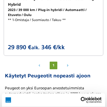
Hybrid
2023
39 000 km
Plug-in hybridi
Automaatti
Etuveto
Oulu
** 1-Omistaja / Suomiauto / Takuu **
29 890 €
346 €/kk
alk.
1
Käytetyt Peugeotit nopeasti ajoon
Peugeot on yksi Euroopan arvostetuimmista
automerkeistä, jonka tarina alkaa jo 1800-luvun alussa.
Yrityksen alkuvaiheet liittyivät metallituotteisiin,
kuten sahalaitteisiin ja kahvimyllyihin, mutta se siirtyi