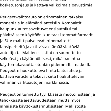
kosketusohjaus ja kattava valikoima ajoavustimia.
Peugeot-vaihtoauto on erinomainen ratkaisu
monenlaisiin elämäntilanteisiin. Kompaktit
kaupunkiautot soveltuvat ensiautoiksi tai
päivittäiseen käyttöön, kun taas isommat farmarit
ja SUV-mallit palvelevat erinomaisesti
lapsiperheitä ja aktiivista elämää viettäviä
autoilijoita. Mallien sisätilat on suunniteltu
selkeästi ja käytännöllisesti, mikä parantaa
käyttömukavuutta etenkin pidemmillä matkoilla.
Peugeotin houkutteleva hinta-laatusuhde ja
kattava varustelu tekevät siitä houkuttelevan
valinnan vaihtoautojen markkinassa.
Peugeot on tunnettu tyylikkäästä muotoilustaan ja
tehokkaasta ajettavuudestaan, mutta myös
alhaisista käyttökustannuksistaan. Mallistosta