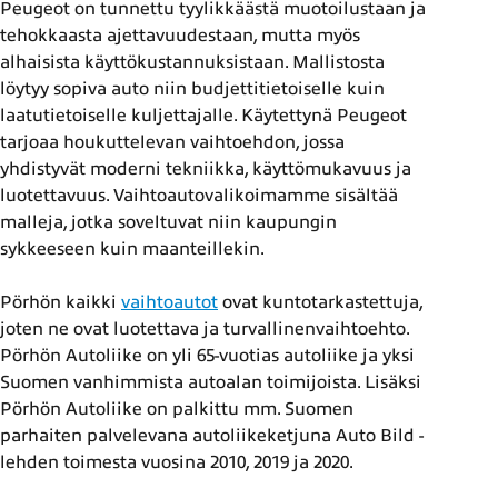
Peugeot on tunnettu tyylikkäästä muotoilustaan ja
tehokkaasta ajettavuudestaan, mutta myös
alhaisista käyttökustannuksistaan. Mallistosta
löytyy sopiva auto niin budjettitietoiselle kuin
laatutietoiselle kuljettajalle. Käytettynä Peugeot
tarjoaa houkuttelevan vaihtoehdon, jossa
yhdistyvät moderni tekniikka, käyttömukavuus ja
luotettavuus. Vaihtoautovalikoimamme sisältää
malleja, jotka soveltuvat niin kaupungin
sykkeeseen kuin maanteillekin.
Pörhön kaikki
vaihtoautot
ovat kuntotarkastettuja,
joten ne ovat luotettava ja turvallinenvaihtoehto.
Pörhön Autoliike on yli 65-vuotias autoliike ja yksi
Suomen vanhimmista autoalan toimijoista. Lisäksi
Pörhön Autoliike on palkittu mm. Suomen
parhaiten palvelevana autoliikeketjuna Auto Bild -
lehden toimesta vuosina 2010, 2019 ja 2020.