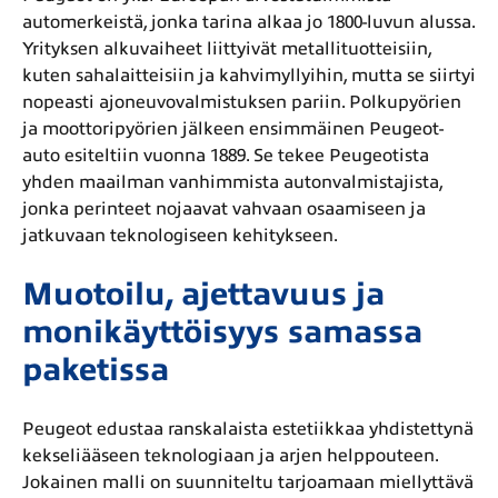
automerkeistä, jonka tarina alkaa jo 1800-luvun alussa.
Yrityksen alkuvaiheet liittyivät metallituotteisiin,
kuten sahalaitteisiin ja kahvimyllyihin, mutta se siirtyi
nopeasti ajoneuvovalmistuksen pariin. Polkupyörien
ja moottoripyörien jälkeen ensimmäinen Peugeot-
auto esiteltiin vuonna 1889. Se tekee Peugeotista
yhden maailman vanhimmista autonvalmistajista,
jonka perinteet nojaavat vahvaan osaamiseen ja
jatkuvaan teknologiseen kehitykseen.
Muotoilu, ajettavuus ja
monikäyttöisyys samassa
paketissa
Peugeot edustaa ranskalaista estetiikkaa yhdistettynä
kekseliääseen teknologiaan ja arjen helppouteen.
Jokainen malli on suunniteltu tarjoamaan miellyttävä