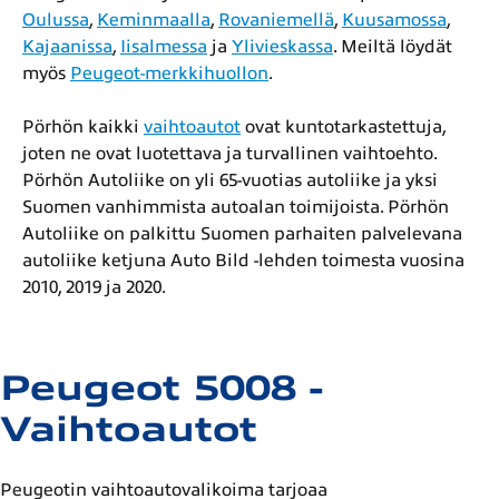
Oulussa
,
Keminmaalla
,
Rovaniemellä
,
Kuusamossa
,
Kajaanissa
,
Iisalmessa
ja
Ylivieskassa
. Meiltä löydät
myös
Peugeot-merkkihuollon
.
Pörhön kaikki
vaihtoautot
ovat kuntotarkastettuja,
joten ne ovat luotettava ja turvallinen vaihtoehto.
Pörhön Autoliike on yli 65-vuotias autoliike ja yksi
Suomen vanhimmista autoalan toimijoista. Pörhön
Autoliike on palkittu Suomen parhaiten palvelevana
autoliike ketjuna Auto Bild -lehden toimesta vuosina
2010, 2019 ja 2020.
Peugeot 5008 -
Vaihtoautot
Peugeotin vaihtoautovalikoima tarjoaa