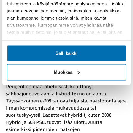
tukemiseen ja kävijämäärämme analysoimiseen. Lisäksi
Peugeotin suosituimmat mallit
jaamme sosiaalisen median, mainosalan ja analytiikka-
kattavat koko ajotarpeiden kirjon
alan kumppaneillemme tietoja siitä, miten käytät
sivustoamme. Kumppanimme voivat yhdistää näitä
208 on omiaan tiiviiseen kaupunkiliikenteeseen, 308
tietoja muihin tietoihin, joita olet antanut heille tai joita on
tarjoaa sporttisuutta kompaktissa muodossa, ja 3008
kerätty, kun olet käyttänyt heidän palvelujaan.
sekä 5008 tuovat mukaan SUV-muotoilun,
perheystävällisyyden ja korkean varustelutason. 2008
Salli kaikki
tarjoaa näppärän vaihtoehdon aktiiviselle
kuljettajalle, joka arvostaa korotettua maavaraa ja
Muokkaa
käytännöllisyyttä.
Peugeot on määrätietoisesti kehittänyt
sähköajoneuvojaan ja hybriditeknologiaansa.
Täyssähköinen e-208 tarjoaa hiljaista, päästötöntä ajoa
ilman kompromisseja mukavuudessa tai
suorituskyvyssä. Ladattavat hybridit, kuten 3008
Hybrid ja 508 PSE, tuovat lisää ulottuvuutta
esimerkiksi pidempien matkojen