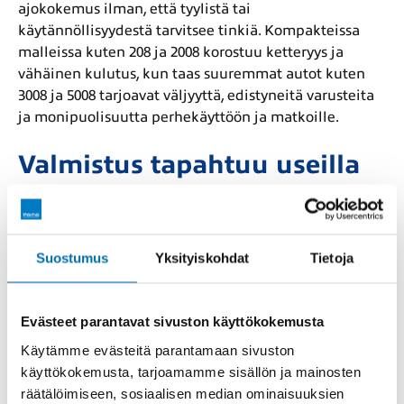
ajokokemus ilman, että tyylistä tai
käytännöllisyydestä tarvitsee tinkiä. Kompakteissa
malleissa kuten 208 ja 2008 korostuu ketteryys ja
vähäinen kulutus, kun taas suuremmat autot kuten
3008 ja 5008 tarjoavat väljyyttä, edistyneitä varusteita
ja monipuolisuutta perhekäyttöön ja matkoille.
Valmistus tapahtuu useilla
mantereilla
Vaikka Peugeotin juuret ovat tiukasti Ranskassa, sen
Suostumus
Yksityiskohdat
Tietoja
tuotantoverkosto on laajentunut kattamaan suuren
osan Eurooppaa. Autoja valmistetaan muun muassa
Espanjassa, Portugalissa, Slovakiassa ja Tšekissä,
Evästeet parantavat sivuston käyttökokemusta
mutta myös Etelä-Amerikassa ja Aasiassa. Näin
Käytämme evästeitä parantamaan sivuston
valmistus voidaan mukauttaa eri markkinoiden
käyttökokemusta, tarjoamamme sisällön ja mainosten
tarpeisiin ja logistiikkaan tehokkaasti.
räätälöimiseen, sosiaalisen median ominaisuuksien