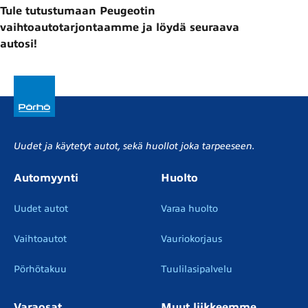
Tule tutustumaan Peugeotin
vaihtoautotarjontaamme ja löydä seuraava
autosi!
Uudet ja käytetyt autot, sekä huollot joka tarpeeseen.
Automyynti
Huolto
Uudet autot
Varaa huolto
Vaihtoautot
Vauriokorjaus
Pörhötakuu
Tuulilasipalvelu
Varaosat
Muut liikkeemme