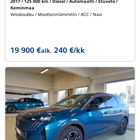
2017
125 000 km
Diesel
Automaatti
Etuveto
Keminmaa
Vetokoukku / Moottorinlämmitin / ACC / Navi
19 900 €
240 €/kk
alk.