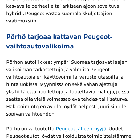
kasvavalle perheelle tai arkiseen ajoon soveltuva
hybridi, Peugeot vastaa suomalaiskuljettajien
vaatimuksiin.
Pörhö tarjoaa kattavan Peugeot-
vaihtoautovalikoima
Pörhön autoliikkeet ympäri Suomea tarjoavat laajan
valikoiman tarkastettuja ja valmiita Peugeot-
vaihtoautoja eri käyttövoimilla, varustelutasoilla ja
hintaluokissa. Myynnissä on sekä vähän ajettuja
yksilöitä että huollettuja ja luotettavia malleja, joissa
saattaa olla vielä voimassaoleva tehdas- tai lisäturva.
Hakutoimintojen avulla löydät helposti juuri sinulle
sopivan vaihtoehdon.
Pörhö on valtuutettu
Peugeot-jälleenmyyjä
. Uudet
Peugeot-autot löydät valikoiduista toimipisteistämme