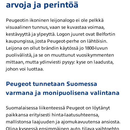
arvoja ja perintöä
Peugeotin ikoninen leijonalogo ei ole pelkkä
visuaalinen tunnus, vaan se kuvastaa voimaa,
kestävyyttä ja ylpeyttä. Logon juuret ovat Belfortin
kaupungissa, josta Peugeot-perhe on lähtöisin.
Leijona on ollut brändin käytössä jo 1800-luvun
puolivälistä, ja se on muuttunut vuosikymmenten
mittaan, mutta ydinviesti pysyy: kyse on laadusta,
johon voi luottaa.
Peugeot tunnetaan Suomessa
varmana ja monipuolisena valintana
Suomalaisessa liikenteessä Peugeot on löytänyt
paikkansa erityisesti hinta-laatusuhteensa,
mallistonsa laajuuden ja ajomukavuutensa ansiosta.
Olipa kyseessä ensimmäinen auto, tilava vaihtoehto