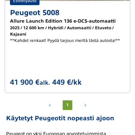
Esittelyauto
Peugeot 5008
Allure Launch Edition 136 e-DCS-automaatti
2025
12 600 km
Hybridi
Automaatti
Etuveto
Kajaani
**Kahdet renkaat! Pyydä tarjous meiltä tästä autosta!**
41 900 €
449 €/kk
alk.
1
Käytetyt Peugeotit nopeasti ajoon
Peugeot on yksi Euroopan arvostetuimmista