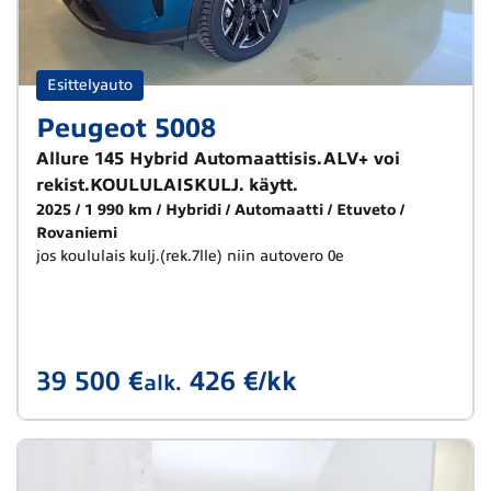
Esittelyauto
Peugeot 5008
Allure 145 Hybrid Automaattisis.ALV+ voi
rekist.KOULULAISKULJ. käytt.
2025
1 990 km
Hybridi
Automaatti
Etuveto
Rovaniemi
jos koululais kulj.(rek.7lle) niin autovero 0e
39 500 €
426 €/kk
alk.