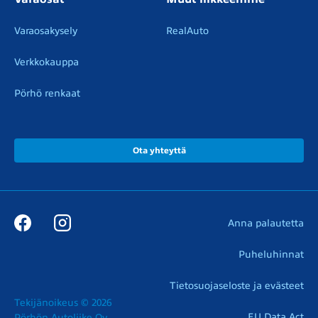
Varaosakysely
RealAuto
Verkkokauppa
Pörhö renkaat
Ota yhteyttä
Anna palautetta
Puheluhinnat
Tietosuojaseloste ja evästeet
Tekijänoikeus © 2026

EU Data Act
Pörhön Autoliike Oy