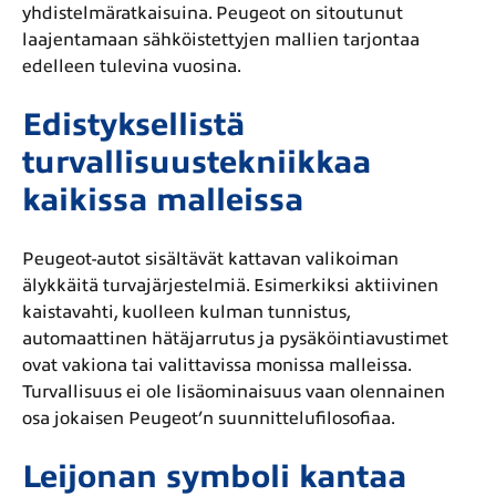
yhdistelmäratkaisuina. Peugeot on sitoutunut
laajentamaan sähköistettyjen mallien tarjontaa
edelleen tulevina vuosina.
Edistyksellistä
turvallisuustekniikkaa
kaikissa malleissa
Peugeot-autot sisältävät kattavan valikoiman
älykkäitä turvajärjestelmiä. Esimerkiksi aktiivinen
kaistavahti, kuolleen kulman tunnistus,
automaattinen hätäjarrutus ja pysäköintiavustimet
ovat vakiona tai valittavissa monissa malleissa.
Turvallisuus ei ole lisäominaisuus vaan olennainen
osa jokaisen Peugeot’n suunnittelufilosofiaa.
Leijonan symboli kantaa