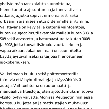
yhdistelmän ranskalaista suunnittelua,
hienostunutta ajotuntumaa ja innovatiivisia
ratkaisuja, jotka sopivat erinomaisesti sekä
urbaaniin ajamiseen että pidemmille siirtymille.
Valittavana on kevyitä ja ketteriä vaihtoehtoja,
kuten Peugeot 208, tilavampia malleja kuten 308 ja
508 sekä arvostettuja katumaastureita kuten 3008
ja 5008, jotka tuovat lisämukavuutta arkeen ja
vapaa-aikaan. Jokainen malli on suunniteltu
käyttäjäystävälliseksi ja tarjoaa hienostuneen
ajokokemuksen.
Valikoimaan kuuluu sekä polttomoottorilla
toimivia että hybridimalleja ja täyssähköisiä
autoja. Vaihtoehtoina on automaatti- ja
manuaalivaihteistoja, joten ajotottumuksiin sopiva
yksilö löytyy vaivatta. Monissa Peugeotin malleissa
korostuu kuljettajan ja matkustajien mukavuus:
käytössä on muun muassa progressiivinen jousitus,