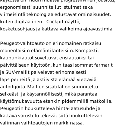
ergonomisesti suunnitellut istuimet sekä
viimeisintä teknologiaa edustavat ominaisuudet,
kuten digitaalinen i-Cockpit-näyttö,
kosketusohjaus ja kattava valikoima ajoavustimia.
Peugeot-vaihtoauto on erinomainen ratkaisu
monenlaisiin elämäntilanteisiin. Kompaktit
kaupunkiautot soveltuvat ensiautoiksi tai
päivittäiseen käyttöön, kun taas isommat farmarit
ja SUV-mallit palvelevat erinomaisesti
lapsiperheitä ja aktiivista elämää viettäviä
autoilijoita. Mallien sisätilat on suunniteltu
selkeästi ja käytännöllisesti, mikä parantaa
käyttömukavuutta etenkin pidemmillä matkoilla.
Peugeotin houkutteleva hinta-laatusuhde ja
kattava varustelu tekevät siitä houkuttelevan
valinnan vaihtoautojen markkinassa.