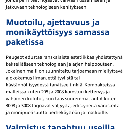
jonka perinteet nojaavat vahvaan osaamiseen ja
jatkuvaan teknologiseen kehitykseen.
Muotoilu, ajettavuus ja
monikäyttöisyys samassa
paketissa
Peugeot edustaa ranskalaista estetiikkaa yhdistettynä
kekseliääseen teknologiaan ja arjen helppouteen.
Jokainen malli on suunniteltu tarjoamaan miellyttävä
ajokokemus ilman, että tyylistä tai
käytännöllisyydestä tarvitsee tinkiä. Kompakteissa
malleissa kuten 208 ja 2008 korostuu ketteryys ja
vähäinen kulutus, kun taas suuremmat autot kuten
3008 ja 5008 tarjoavat väljyyttä, edistyneitä varusteita
ja monipuolisuutta perhekäyttöön ja matkoille.
Valmistus tapahtuu useilla