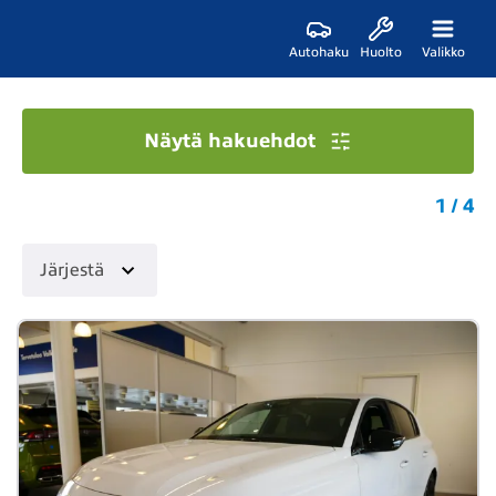
Autohaku
Huolto
Valikko
Näytä hakuehdot
1 / 4
Järjestä