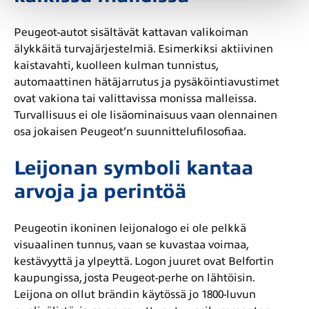
Peugeot-autot sisältävät kattavan valikoiman
älykkäitä turvajärjestelmiä. Esimerkiksi aktiivinen
kaistavahti, kuolleen kulman tunnistus,
automaattinen hätäjarrutus ja pysäköintiavustimet
ovat vakiona tai valittavissa monissa malleissa.
Turvallisuus ei ole lisäominaisuus vaan olennainen
osa jokaisen Peugeot’n suunnittelufilosofiaa.
Leijonan symboli kantaa
arvoja ja perintöä
Peugeotin ikoninen leijonalogo ei ole pelkkä
visuaalinen tunnus, vaan se kuvastaa voimaa,
kestävyyttä ja ylpeyttä. Logon juuret ovat Belfortin
kaupungissa, josta Peugeot-perhe on lähtöisin.
Leijona on ollut brändin käytössä jo 1800-luvun