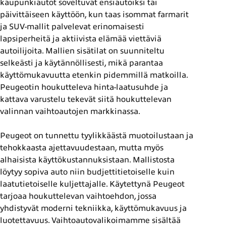
kaupunkiautot soveltuvat ensiautoiksi tai
päivittäiseen käyttöön, kun taas isommat farmarit
ja SUV-mallit palvelevat erinomaisesti
lapsiperheitä ja aktiivista elämää viettäviä
autoilijoita. Mallien sisätilat on suunniteltu
selkeästi ja käytännöllisesti, mikä parantaa
käyttömukavuutta etenkin pidemmillä matkoilla.
Peugeotin houkutteleva hinta-laatusuhde ja
kattava varustelu tekevät siitä houkuttelevan
valinnan vaihtoautojen markkinassa.
Peugeot on tunnettu tyylikkäästä muotoilustaan ja
tehokkaasta ajettavuudestaan, mutta myös
alhaisista käyttökustannuksistaan. Mallistosta
löytyy sopiva auto niin budjettitietoiselle kuin
laatutietoiselle kuljettajalle. Käytettynä Peugeot
tarjoaa houkuttelevan vaihtoehdon, jossa
yhdistyvät moderni tekniikka, käyttömukavuus ja
luotettavuus. Vaihtoautovalikoimamme sisältää