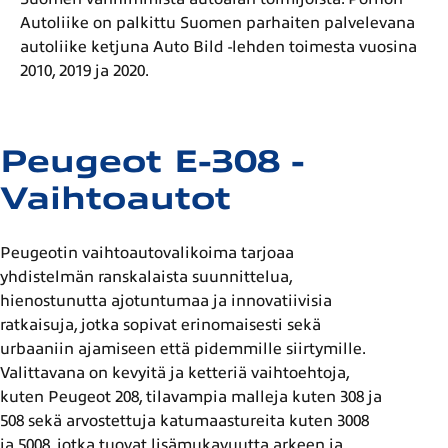
Autoliike on palkittu Suomen parhaiten palvelevana
autoliike ketjuna Auto Bild -lehden toimesta vuosina
2010, 2019 ja 2020.
Peugeot E-308 -
Vaihtoautot
Peugeotin vaihtoautovalikoima tarjoaa
yhdistelmän ranskalaista suunnittelua,
hienostunutta ajotuntumaa ja innovatiivisia
ratkaisuja, jotka sopivat erinomaisesti sekä
urbaaniin ajamiseen että pidemmille siirtymille.
Valittavana on kevyitä ja ketteriä vaihtoehtoja,
kuten Peugeot 208, tilavampia malleja kuten 308 ja
508 sekä arvostettuja katumaastureita kuten 3008
ja 5008, jotka tuovat lisämukavuutta arkeen ja