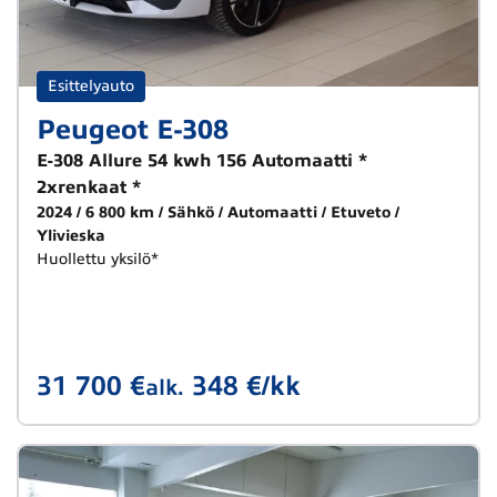
Esittelyauto
Peugeot E-308
E-308 Allure 54 kwh 156 Automaatti *
2xrenkaat *
2024
6 800 km
Sähkö
Automaatti
Etuveto
Ylivieska
Huollettu yksilö*
31 700 €
348 €/kk
alk.