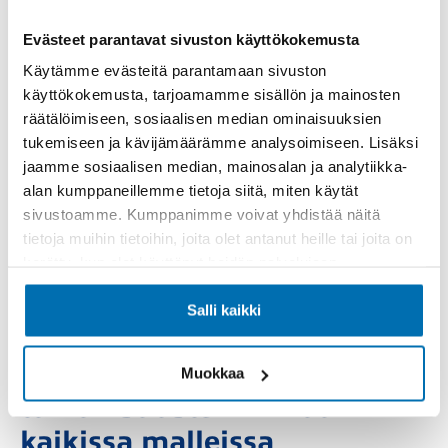
tarjoaa näppärän vaihtoehdon aktiiviselle
kuljettajalle, joka arvostaa korotettua maavaraa ja
Evästeet parantavat sivuston käyttökokemusta
käytännöllisyyttä.
Käytämme evästeitä parantamaan sivuston
käyttökokemusta, tarjoamamme sisällön ja mainosten
Peugeot on määrätietoisesti kehittänyt
räätälöimiseen, sosiaalisen median ominaisuuksien
sähköajoneuvojaan ja hybriditeknologiaansa.
tukemiseen ja kävijämäärämme analysoimiseen. Lisäksi
Täyssähköinen e-208 tarjoaa hiljaista, päästötöntä ajoa
jaamme sosiaalisen median, mainosalan ja analytiikka-
ilman kompromisseja mukavuudessa tai
alan kumppaneillemme tietoja siitä, miten käytät
suorituskyvyssä. Ladattavat hybridit, kuten 3008
sivustoamme. Kumppanimme voivat yhdistää näitä
Hybrid ja 508 PSE, tuovat lisää ulottuvuutta
tietoja muihin tietoihin, joita olet antanut heille tai joita on
esimerkiksi pidempien matkojen
kerätty, kun olet käyttänyt heidän palvelujaan.
yhdistelmäratkaisuina. Peugeot on sitoutunut
laajentamaan sähköistettyjen mallien tarjontaa
Salli kaikki
edelleen tulevina vuosina.
Edistyksellistä
Muokkaa
turvallisuustekniikkaa
kaikissa malleissa