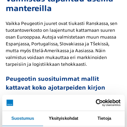
mantereilla
Vaikka Peugeotin juuret ovat tiukasti Ranskassa, sen
tuotantoverkosto on laajentunut kattamaan suuren
osan Eurooppaa. Autoja valmistetaan muun muassa
Espanjassa, Portugalissa, Slovakiassa ja Tšekissä,
mutta myös Etelä-Amerikassa ja Aasiassa. Näin
valmistus voidaan mukauttaa eri markkinoiden
tarpeisiin ja logistiikkaan tehokkaasti.
Peugeotin suosituimmat mallit
kattavat koko ajotarpeiden kirjon
208 on omiaan tiiviiseen kaupunkiliikenteeseen, 308
tarjoaa sporttisuutta kompaktissa muodossa, ja 3008
sekä 5008 tuovat mukaan SUV-muotoilun,
Suostumus
Yksityiskohdat
Tietoja
perheystävällisyyden ja korkean varustelutason. 2008