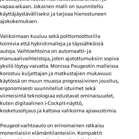
vapaa-aikaan. Jokainen malli on suunniteltu
käyttäjäystävälliseksi ja tarjoaa hienostuneen
ajokokemuksen.
Valikoimaan kuuluu sekä polttomoottorilla
toimivia että hybridimalleja ja täyssähköisiä
autoja. Vaihtoehtoina on automaatti- ja
manuaalivaihteistoja, joten ajotottumuksiin sopiva
yksilö löytyy vaivatta. Monissa Peugeotin malleissa
korostuu kuljettajan ja matkustajien mukavuus:
käytössä on muun muassa progressiivinen jousitus,
ergonomisesti suunnitellut istuimet sekä
viimeisintä teknologiaa edustavat ominaisuudet,
kuten digitaalinen i-Cockpit-näyttö,
kosketusohjaus ja kattava valikoima ajoavustimia.
Peugeot-vaihtoauto on erinomainen ratkaisu
monenlaisiin elämäntilanteisiin. Kompaktit