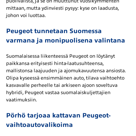
puolivälistä, ja se on muuttunut vuosikymmenten
mittaan, mutta ydinviesti pysyy: kyse on laadusta,
johon voi luottaa.
Peugeot tunnetaan Suomessa
varmana ja monipuolisena valintana
Suomalaisessa liikenteessä Peugeot on löytänyt
paikkansa erityisesti hinta-laatusuhteensa,
mallistonsa laajuuden ja ajomukavuutensa ansiosta.
Olipa kyseessä ensimmäinen auto, tilava vaihtoehto
kasvavalle perheelle tai arkiseen ajoon soveltuva
hybridi, Peugeot vastaa suomalaiskuljettajien
vaatimuksiin.
Pörhö tarjoaa kattavan Peugeot-
vaihtoautovalikoima