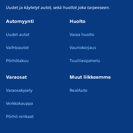
Uudet ja käytetyt autot, sekä huollot joka tarpeeseen.
Automyynti
Huolto
Uudet autot
Varaa huolto
Vaihtoautot
Vauriokorjaus
Pörhötakuu
Tuulilasipalvelu
Varaosat
Muut liikkeemme
Varaosakysely
RealAuto
Verkkokauppa
Pörhö renkaat