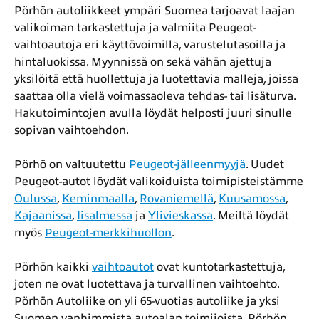
Pörhön autoliikkeet ympäri Suomea tarjoavat laajan
valikoiman tarkastettuja ja valmiita Peugeot-
vaihtoautoja eri käyttövoimilla, varustelutasoilla ja
hintaluokissa. Myynnissä on sekä vähän ajettuja
yksilöitä että huollettuja ja luotettavia malleja, joissa
saattaa olla vielä voimassaoleva tehdas- tai lisäturva.
Hakutoimintojen avulla löydät helposti juuri sinulle
sopivan vaihtoehdon.
Pörhö on valtuutettu
Peugeot-jälleenmyyjä
. Uudet
Peugeot-autot löydät valikoiduista toimipisteistämme
Oulussa
,
Keminmaalla
,
Rovaniemellä
,
Kuusamossa
,
Kajaanissa
,
Iisalmessa
ja
Ylivieskassa
. Meiltä löydät
myös
Peugeot-merkkihuollon
.
Pörhön kaikki
vaihtoautot
ovat kuntotarkastettuja,
joten ne ovat luotettava ja turvallinen vaihtoehto.
Pörhön Autoliike on yli 65-vuotias autoliike ja yksi
Suomen vanhimmista autoalan toimijoista. Pörhön