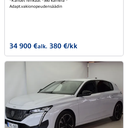
*Kahdet renkaat *360 kamera *
Adapt.vakionopeudensäädin
34 900 €
380 €/kk
alk.