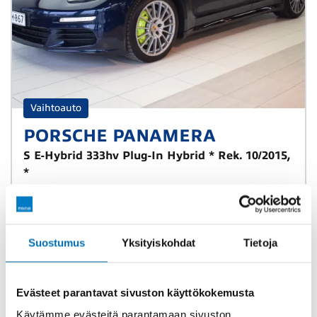
Vaihtoauto
PORSCHE PANAMERA
S E-Hybrid 333hv Plug-In Hybrid * Rek. 10/2015,
*
2016
159 000 km
Plug-in hybridi
Automaatti
Takaveto
Ylivieska
* Ladattava hybridi* Akkutesti tehty*
Suostumus
Yksityiskohdat
Tietoja
Evästeet parantavat sivuston käyttökokemusta
29 900 €
347 €/kk
alk.
Käytämme evästeitä parantamaan sivuston