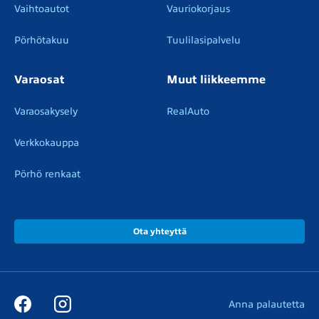
Vaihtoautot
Vauriokorjaus
Pörhötakuu
Tuulilasipalvelu
Varaosat
Muut liikkeemme
Varaosakysely
RealAuto
Verkkokauppa
Pörhö renkaat
Ota yhteyttä
Anna palautetta