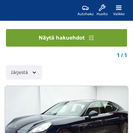
Autohaku
Huolto
Valikko
Näytä hakuehdot
1 / 1
Järjestä