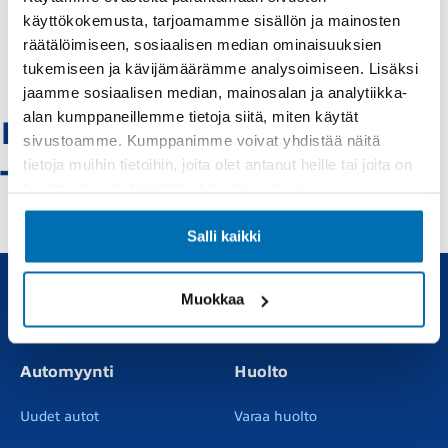
käyttökokemusta, tarjoamamme sisällön ja mainosten
räätälöimiseen, sosiaalisen median ominaisuuksien
1
tukemiseen ja kävijämäärämme analysoimiseen. Lisäksi
jaamme sosiaalisen median, mainosalan ja analytiikka-
alan kumppaneillemme tietoja siitä, miten käytät
Porsche Panamera
sivustoamme. Kumppanimme voivat yhdistää näitä
- Vaihtoautot
tietoja muihin tietoihin, joita olet antanut heille tai joita on
kerätty, kun olet käyttänyt heidän palvelujaan.
Salli kaikki
Muokkaa
Uudet ja käytetyt autot, sekä huollot joka tarpeeseen.
Automyynti
Huolto
Uudet autot
Varaa huolto