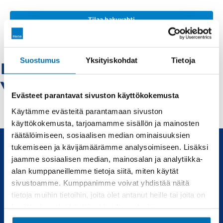
Tilaa hakuvahti
Suostumus
Yksityiskohdat
Tietoja
Renault-kajaani -
Vaihtoautot
Evästeet parantavat sivuston käyttökokemusta
Käytämme evästeitä parantamaan sivuston
käyttökokemusta, tarjoamamme sisällön ja mainosten
räätälöimiseen, sosiaalisen median ominaisuuksien
tukemiseen ja kävijämäärämme analysoimiseen. Lisäksi
jaamme sosiaalisen median, mainosalan ja analytiikka-
Uudet ja käytetyt autot, sekä huollot joka tarpeeseen.
alan kumppaneillemme tietoja siitä, miten käytät
sivustoamme. Kumppanimme voivat yhdistää näitä
Automyynti
Huolto
tietoja muihin tietoihin, joita olet antanut heille tai joita on
kerätty, kun olet käyttänyt heidän palvelujaan.
Uudet autot
Varaa huolto