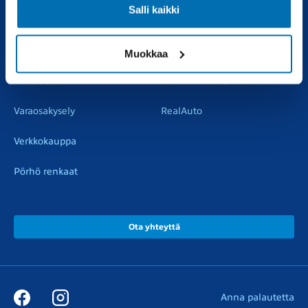
Salli kaikki
Vaihtoautot
Vauriokorjaus
Pörhötakuu
Tuulilasipalvelu
Muokkaa
Varaosat
Muut liikkeemme
Varaosakysely
RealAuto
Verkkokauppa
Pörhö renkaat
Ota yhteyttä
Anna palautetta