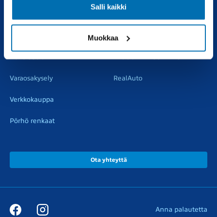
Salli kaikki
Vaihtoautot
Vauriokorjaus
Pörhötakuu
Tuulilasipalvelu
Muokkaa
Varaosat
Muut liikkeemme
Varaosakysely
RealAuto
Verkkokauppa
Pörhö renkaat
Ota yhteyttä
Anna palautetta