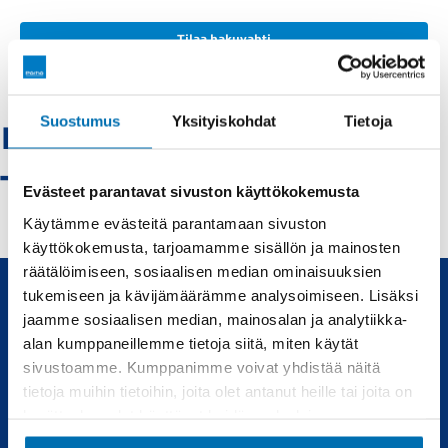
Tilaa hakuvahti
Suostumus
Yksityiskohdat
Tietoja
Renault-pietarsaari
- Vaihtoautot
Evästeet parantavat sivuston käyttökokemusta
Käytämme evästeitä parantamaan sivuston
käyttökokemusta, tarjoamamme sisällön ja mainosten
räätälöimiseen, sosiaalisen median ominaisuuksien
tukemiseen ja kävijämäärämme analysoimiseen. Lisäksi
jaamme sosiaalisen median, mainosalan ja analytiikka-
Uudet ja käytetyt autot, sekä huollot joka tarpeeseen.
alan kumppaneillemme tietoja siitä, miten käytät
sivustoamme. Kumppanimme voivat yhdistää näitä
Automyynti
Huolto
tietoja muihin tietoihin, joita olet antanut heille tai joita on
kerätty, kun olet käyttänyt heidän palvelujaan.
Uudet autot
Varaa huolto