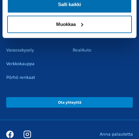
Salli kaikki
Vaihtoautot
Vauriokorjaus
Pörhötakuu
Tuulilasipalvelu
Muokkaa
Varaosat
Muut liikkeemme
Varaosakysely
RealAuto
Verkkokauppa
Pörhö renkaat
Ota yhteyttä
Anna palautetta