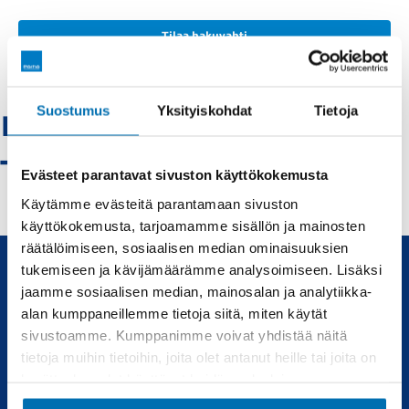
Tilaa hakuvahti
Suostumus
Yksityiskohdat
Tietoja
Renault-rovaniemi
- Vaihtoautot
Evästeet parantavat sivuston käyttökokemusta
Käytämme evästeitä parantamaan sivuston
käyttökokemusta, tarjoamamme sisällön ja mainosten
räätälöimiseen, sosiaalisen median ominaisuuksien
tukemiseen ja kävijämäärämme analysoimiseen. Lisäksi
jaamme sosiaalisen median, mainosalan ja analytiikka-
Uudet ja käytetyt autot, sekä huollot joka tarpeeseen.
alan kumppaneillemme tietoja siitä, miten käytät
sivustoamme. Kumppanimme voivat yhdistää näitä
Automyynti
Huolto
tietoja muihin tietoihin, joita olet antanut heille tai joita on
kerätty, kun olet käyttänyt heidän palvelujaan.
Uudet autot
Varaa huolto