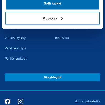
Salli kaikki
Vaihtoautot
Vauriokorjaus
Pörhötakuu
Tuulilasipalvelu
Muokkaa
Varaosat
Muut liikkeemme
Varaosakysely
RealAuto
Verkkokauppa
Pörhö renkaat
Ota yhteyttä
Anna palautetta