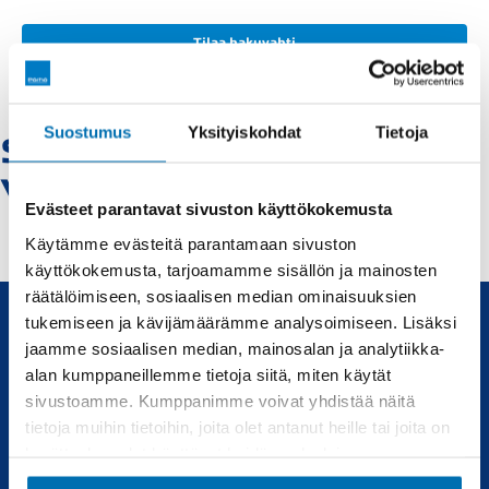
Tilaa hakuvahti
Suostumus
Yksityiskohdat
Tietoja
Seat-kajaani -
Vaihtoautot
Evästeet parantavat sivuston käyttökokemusta
Käytämme evästeitä parantamaan sivuston
käyttökokemusta, tarjoamamme sisällön ja mainosten
räätälöimiseen, sosiaalisen median ominaisuuksien
tukemiseen ja kävijämäärämme analysoimiseen. Lisäksi
jaamme sosiaalisen median, mainosalan ja analytiikka-
Uudet ja käytetyt autot, sekä huollot joka tarpeeseen.
alan kumppaneillemme tietoja siitä, miten käytät
sivustoamme. Kumppanimme voivat yhdistää näitä
Automyynti
Huolto
tietoja muihin tietoihin, joita olet antanut heille tai joita on
kerätty, kun olet käyttänyt heidän palvelujaan.
Uudet autot
Varaa huolto