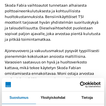
Skoda Fabia vaihtoautot tunnetaan alhaisesta
polttoaineenkulutuksesta ja kohtuullisista
huoltokustannuksista. Bensiinikäyttöiset TSI
moottorit tarjoavat hyvän yhdistelmän suorituskykyä
ja taloudellisuutta. Dieselvaihtoehdot puolestaan
sopivat paljon ajavalle, joka arvostaa pientä kulutusta
ja pitkää toimintamatkaa.
Ajoneuvovero ja vakuutusmaksut pysyvät tyypillisesti
pienemmän kokoluokan ansiosta maltillisina.
Varaosien saatavuus on hyvä ja huoltoverkosto
kattava, mikä tekee käytetyn Skoda Fabian
omistamisesta ennakoitavaa. Moni ostaja arvostaa
myös sitä, että jälleenmyyntiarvo säilyy vakaana
suhteessa hankintahintaan.
Varustetasot ja teknologia
Suostumus
Yksityiskohdat
Tietoja
tekevät arjesta sujuvaa