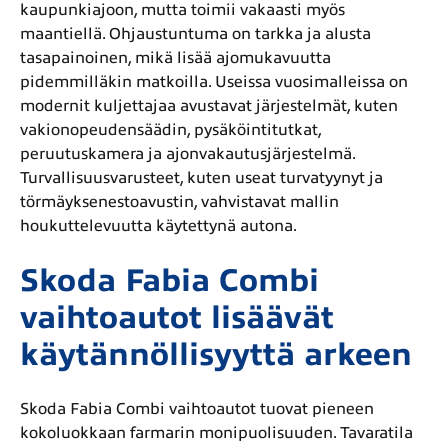
kaupunkiajoon, mutta toimii vakaasti myös
maantiellä. Ohjaustuntuma on tarkka ja alusta
tasapainoinen, mikä lisää ajomukavuutta
pidemmilläkin matkoilla. Useissa vuosimalleissa on
modernit kuljettajaa avustavat järjestelmät, kuten
vakionopeudensäädin, pysäköintitutkat,
peruutuskamera ja ajonvakautusjärjestelmä.
Turvallisuusvarusteet, kuten useat turvatyynyt ja
törmäyksenestoavustin, vahvistavat mallin
houkuttelevuutta käytettynä autona.
Skoda Fabia Combi
vaihtoautot lisäävät
käytännöllisyyttä arkeen
Skoda Fabia Combi vaihtoautot tuovat pieneen
kokoluokkaan farmarin monipuolisuuden. Tavaratila