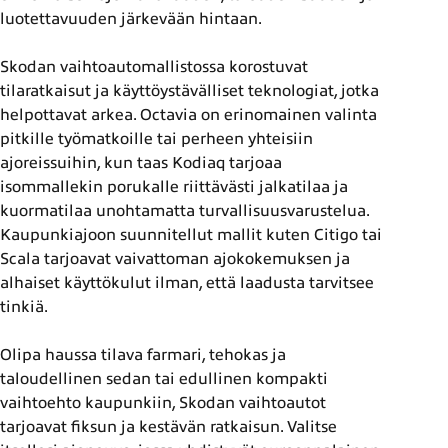
luotettavuuden järkevään hintaan.
Skodan vaihtoautomallistossa korostuvat
tilaratkaisut ja käyttöystävälliset teknologiat, jotka
helpottavat arkea. Octavia on erinomainen valinta
pitkille työmatkoille tai perheen yhteisiin
ajoreissuihin, kun taas Kodiaq tarjoaa
isommallekin porukalle riittävästi jalkatilaa ja
kuormatilaa unohtamatta turvallisuusvarustelua.
Kaupunkiajoon suunnitellut mallit kuten Citigo tai
Scala tarjoavat vaivattoman ajokokemuksen ja
alhaiset käyttökulut ilman, että laadusta tarvitsee
tinkiä.
Olipa haussa tilava farmari, tehokas ja
taloudellinen sedan tai edullinen kompakti
vaihtoehto kaupunkiin, Skodan vaihtoautot
tarjoavat fiksun ja kestävän ratkaisun. Valitse