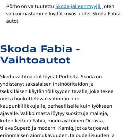
Pörhö on valtuutettu
Skoda-jälleenmyyjä
, joten
valikoimastamme löydät myös uudet Skoda Fabia
autot.
Skoda Fabia -
Vaihtoautot
Skoda-vaihtoautot löydät Pörhöltä. Skoda on
yhdistänyt saksalaisen insinööritaidon ja
tsekkiläisen käytännöllisyyden tavalla, joka tekee
niistä houkuttelevan valinnan niin
kaupunkiliikkujalle, perheelliselle kuin työkseen
ajavalle. Valikoimasta löytyy suosittuja malleja,
kuten ketterä Fabia, monikäyttöinen Octavia,
tilava Superb ja moderni Kamiq, jotka tarjoavat
erinomaisen ajomukavuuden, taloudellisuuden ja