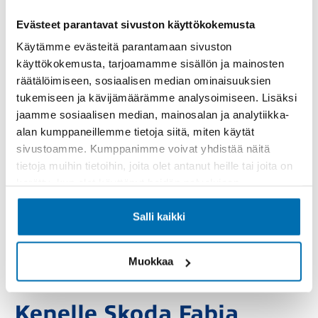
Evästeet parantavat sivuston käyttökokemusta
Skoda Fabia vaihtoautot löytyvät useilla eri
Käytämme evästeitä parantamaan sivuston
varustetasoilla, kuten Active, Ambition ja Style.
käyttökokemusta, tarjoamamme sisällön ja mainosten
Korkeammissa varusteluissa korostuvat mukavuus ja
räätälöimiseen, sosiaalisen median ominaisuuksien
käytännöllisyys. Kosketusnäyttöinen infotainment
tukemiseen ja kävijämäärämme analysoimiseen. Lisäksi
järjestelmä, Bluetooth yhteys, Apple CarPlay ja
jaamme sosiaalisen median, mainosalan ja analytiikka-
Android Auto parantavat arjen ajokokemusta.
alan kumppaneillemme tietoja siitä, miten käytät
Lämmitettävät istuimet, ilmastointi ja
sivustoamme. Kumppanimme voivat yhdistää näitä
monitoimiohjauspyörä lisäävät ajomukavuutta
tietoja muihin tietoihin, joita olet antanut heille tai joita on
erityisesti talviolosuhteissa.
kerätty, kun olet käyttänyt heidän palvelujaan.
LED ajovalot, kevytmetallivanteet ja tyylikkäät
Salli kaikki
sisustusratkaisut nostavat kokonaisuuden ilmettä.
Käytetty Skoda Fabia ei ole pelkkä perusauto, vaan
moderni ja varusteltu kokonaisuus, joka vastaa tämän
Muokkaa
päivän vaatimuksiin.
Kenelle Skoda Fabia