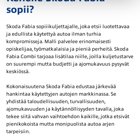
sopii?
Skoda Fabia sopiiikuljettajalle, joka etsii luotettavaa
ja edullista käytettyä autoa ilman turhia
kompromisseja. Malli palvelee erinomaisesti
opiskelijaa, työmatkalaisia ja pieniä perheitä. Skoda
Fabia Combi tarjoaa lisätilaa niille, joilla kuljetustarve
on suurempi mutta budjetti ja ajomukavuus pysyvät
keskiössä.
Kokonaisuutena Skoda Fabia edustaa järkevää
hankintaa käytettyjen autojen markkinassa. Se
yhdistää taloudellisuuden, turvallisuuden,
ajomukavuuden ja käytännöllisyyden tavalla, joka
tekee siitä vahvan vaihtoehdon kaikille, jotka etsivät
pienikokoista mutta monipuolista autoa arjen
tarpeisiin.