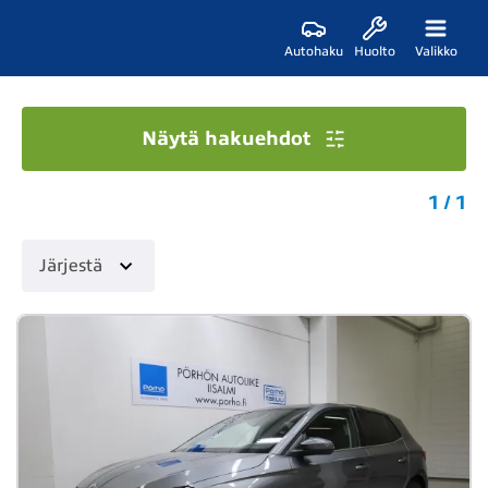
Autohaku
Huolto
Valikko
Näytä hakuehdot
1 / 1
Järjestä