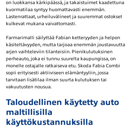
on luokkansa kärkipäässä, ja takaistuimet kaadettuna
kuormatilaa syntyy huomattavasti enemmän.
Lastenrattaat, urheiluvälineet ja suuremmat ostokset
kulkevat mukana vaivattomasti.
Farmarimalli säilyttää Fabian ketteryyden ja helpon
käsiteltävyyden, mutta tarjoaa enemmän joustavuutta
arjen vaihteleviin tilanteisiin. Pienikulutuksinen
perheauto, joka ei tunnu suurelta kaupungissa, on
monelle ostajalle ratkaiseva etu. Skoda Fabia Combi
sopii erityisesti aktiiviseen elämäntyyliin, jossa
tarvitaan lisätilaa ilman suurta kulutuksen tai
vakuutusten nousua.
Taloudellinen käytetty auto
maltillisilla
käyttökustannuksilla