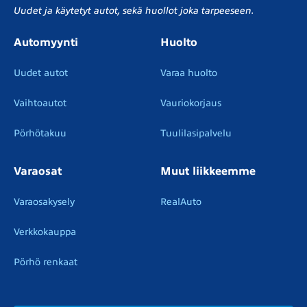
Uudet ja käytetyt autot, sekä huollot joka tarpeeseen.
Automyynti
Huolto
Uudet autot
Varaa huolto
Vaihtoautot
Vauriokorjaus
Pörhötakuu
Tuulilasipalvelu
Varaosat
Muut liikkeemme
Varaosakysely
RealAuto
Verkkokauppa
Pörhö renkaat