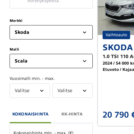
esittelykäytöstä.
Merkki
Skoda
Vaihtoauto
SKODA 
Malli
1.0 TSI 110 
Scala
2024
54 000 
Etuveto
Kajaa
Vuosimalli min. - max.
Valitse
Valitse
20 790 
KOKONAISHINTA
KK-HINTA
Kokonaishinta min. - max. (€)