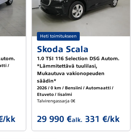
Heti toimitukseen
Skoda Scala
Autom.
1.0 TSI 116 Selection DSG Autom.
tti
*Lämmitettävä tuulilasi,
Mukautuva vakionopeuden
säädin*
2026
0 km
Bensiini
Automaatti
Etuveto
Iisalmi
Talvirengassarja 0€
€/kk
29 990 €
331 €/kk
alk.