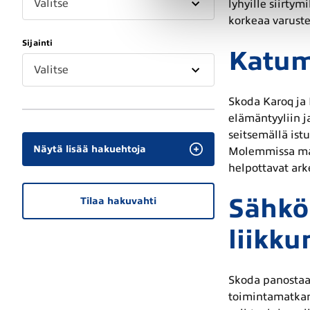
Valitse
lyhyille siirtym
korkeaa varuste
Sijainti
Katuma
Valitse
Skoda Karoq ja 
elämäntyyliin j
seitsemällä istu
Näytä lisää hakuehtoja
Molemmissa mall
helpottavat ark
Sähkö
Tilaa hakuvahti
liikk
Skoda panostaa 
toimintamatkan,