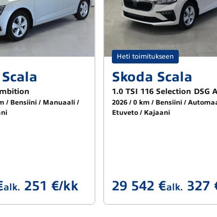
Heti toimitukseen
Scala
Skoda Scala
Ambition
1.0 TSI 116 Selection DSG 
km
Bensiini
Manuaali
2026
0 km
Bensiini
Automaa
ni
Etuveto
Kajaani
€
251 €/kk
29 542 €
327 
alk.
alk.