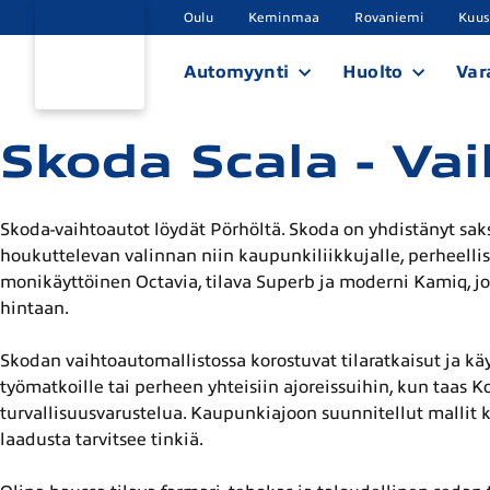
Oulu
Keminmaa
Rovaniemi
Kuu
Automyynti
Huolto
Var
Skoda Scala - Va
Skoda-vaihtoautot löydät Pörhöltä. Skoda on yhdistänyt saksa
houkuttelevan valinnan niin kaupunkiliikkujalle, perheellise
monikäyttöinen Octavia, tilava Superb ja moderni Kamiq, j
hintaan.
Skodan vaihtoautomallistossa korostuvat tilaratkaisut ja käy
työmatkoille tai perheen yhteisiin ajoreissuihin, kun taas 
turvallisuusvarustelua. Kaupunkiajoon suunnitellut mallit k
laadusta tarvitsee tinkiä.