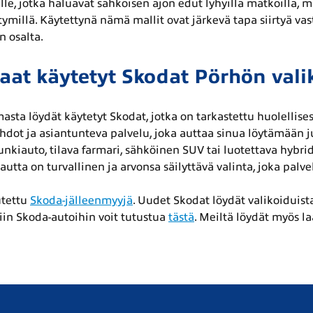
lle, jotka haluavat sähköisen ajon edut lyhyillä matkoilla,
tymillä. Käytettynä nämä mallit ovat järkevä tapa siirtyä 
n osalta.
aat käytetyt Skodat Pörhön vali
asta löydät käytetyt Skodat, jotka on tarkastettu huolellise
hdot ja asiantunteva palvelu, joka auttaa sinua löytämään ju
kiauto, tilava farmari, sähköinen SUV tai luotettava hybrid
tta on turvallinen ja arvonsa säilyttävä valinta, joka palve
utettu
Skoda-jälleenmyyjä
. Uudet Skodat löydät valikoiduis
in Skoda-autoihin voit tutustua
tästä
. Meiltä löydät myös 