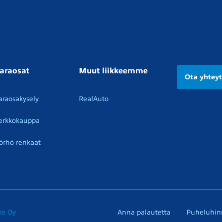
araosat
Muut liikkeemme
Ota yhtey
araosakysely
RealAuto
erkkokauppa
örhö renkaat
ke Oy
Anna palautetta
Puheluhin