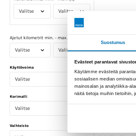
Valitse
Valitse
Käytetty
Ajetut kilometrit min. - max.
Suostumus
Skoda on yksi E
Valitse
Valitse
oleva Skoda val
mallisto on tun
Evästeet parantavat sivust
perheautoihin j
Käyttövoima
Käytämme evästeitä parantam
saatavilla eri m
sosiaalisen median ominaisu
Valitse
kohtuullisia kä
mainosalan ja analytiikka-a
näitä tietoja muihin tietoihin, 
Suosik
Korimalli
Valitse
Skoda Octavia o
monipuolisia va
Vaihteisto
ajoihin. Kompak