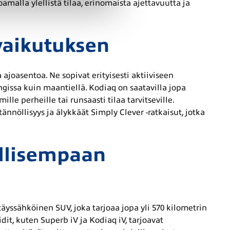
amalla ylellistä tilaa, erinomaista ajettavuutta ja
vaikutuksen
joasentoa. Ne sopivat erityisesti aktiiviseen
gissa kuin maantiellä. Kodiaq on saatavilla jopa
le perheille tai runsaasti tilaa tarvitseville.
nöllisyys ja älykkäät Simply Clever -ratkaisut, jotka
ullisempaan
ssähköinen SUV, joka tarjoaa jopa yli 570 kilometrin
it, kuten Superb iV ja Kodiaq iV, tarjoavat