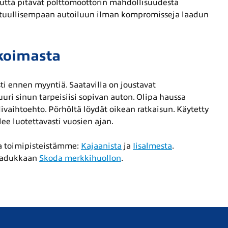
 mutta pitävät polttomoottorin mahdollisuudesta
vastuullisempaan autoiluun ilman kompromisseja laadun
koimasta
sti ennen myyntiä. Saatavilla on joustavat
uri sinun tarpeisiisi sopivan auton. Olipa haussa
ivaihtoehto. Pörhöltä löydät oikean ratkaisun. Käytetty
lee luotettavasti vuosien ajan.
ta toimipisteistämme:
Kajaanista
ja
Iisalmesta
.
laadukkaan
Skoda merkkihuollon
.