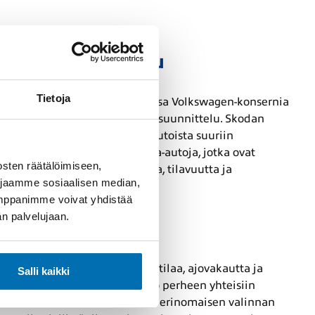
 modernin autoilu
Tietoja
ttuvat vuoteen 1895. Nykyään osa Volkswagen-konsernia
luotettavuus ja tilaa säästävä suunnittelu. Skodan
nalle, kompakteista kaupunkiautoista suuriin
tarkastettuja käytettyjä Skoda-autoja, jotka ovat
sten räätälöimiseen,
ksu valinta, kun arvostat laatua, tilavuutta ja
 jaamme sosiaalisen median,
umppanimme voivat yhdistää
dän palvelujaan.
hekäyttöön
ä. Se tarjoaa runsaasti tavaratilaa, ajovakautta ja
Salli kaikki
nan niin työmatkoille kuin koko perheen yhteisiin
oudellinen kulutus tekee siitä erinomaisen valinnan