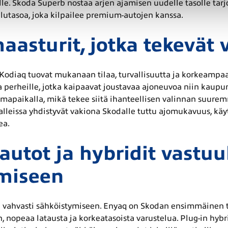
ille. Skoda Superb nostaa arjen ajamisen uudelle tasolle tarjo
lutasoa, joka kilpailee premium-autojen kanssa.
asturit, jotka tekevät 
Kodiaq tuovat mukanaan tilaa, turvallisuutta ja korkeampaa a
a perheille, jotka kaipaavat joustavaa ajoneuvoa niin kaupun
mapaikalla, mikä tekee siitä ihanteellisen valinnan suuremmil
eissa yhdistyvät vakiona Skodalle tuttu ajomukavuus, käytän
ea.
autot ja hybridit vastu
umiseen
vahvasti sähköistymiseen. Enyaq on Skodan ensimmäinen täy
 nopeaa latausta ja korkeatasoista varustelua. Plug-in hybrid