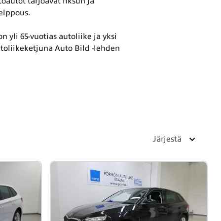
oautot tarjoavat fiksun ja
helppous.
 yli 65-vuotias autoliike ja yksi
oliikeketjuna Auto Bild -lehden
Järjestä