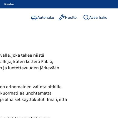
Raahe
Autohaku
Huolto
Avaa haku
alla, joka tekee niistä
alleja, kuten ketterä Fabia,
n ja luotettavuuden järkevään
 on erinomainen valinta pitkille
 ja kuormatilaa unohtamatta
a alhaiset käyttökulut ilman, että