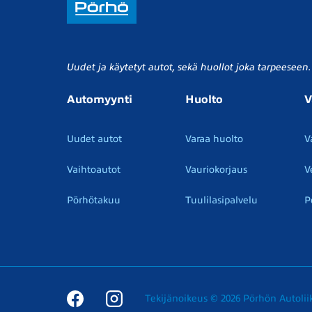
Uudet ja käytetyt autot, sekä huollot joka tarpeeseen.
Automyynti
Huolto
V
Uudet autot
Varaa huolto
V
Vaihtoautot
Vauriokorjaus
V
Pörhötakuu
Tuulilasipalvelu
P
Tekijänoikeus © 2026 Pörhön Autolii