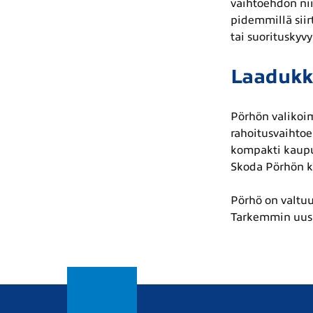
vaihtoehdon nii
pidemmillä siir
tai suorituskyvy
Laadukk
Pörhön valikoim
rahoitusvaihtoe
kompakti kaupun
Skoda Pörhön kau
Pörhö on valtu
Tarkemmin uusi