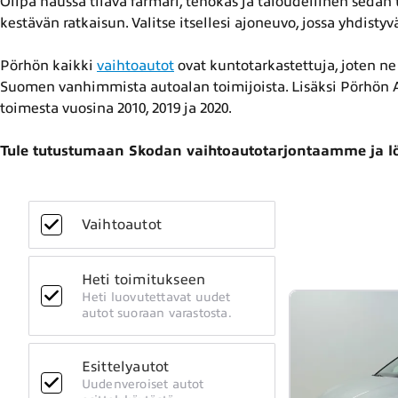
Olipa haussa tilava farmari, tehokas ja taloudellinen sedan
kestävän ratkaisun. Valitse itsellesi ajoneuvo, jossa yhdist
Pörhön kaikki
vaihtoautot
ovat kuntotarkastettuja, joten ne 
Suomen vanhimmista autoalan toimijoista. Lisäksi Pörhön A
toimesta vuosina 2010, 2019 ja 2020.
Tule tutustumaan Skodan vaihtoautotarjontaamme ja lö
Vaihtoautot
Heti toimitukseen
Heti luovutettavat uudet
autot suoraan varastosta.
Esittelyautot
Uudenveroiset autot