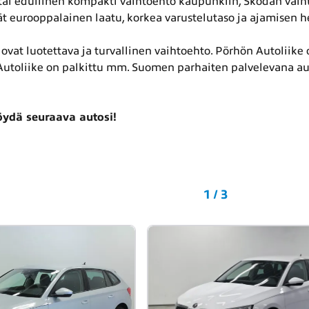
 tai edullinen kompakti vaihtoehto kaupunkiin, Skodan vaiht
yvät eurooppalainen laatu, korkea varustelutaso ja ajamisen 
ovat luotettava ja turvallinen vaihtoehto. Pörhön Autoliike on
utoliike on palkittu mm. Suomen parhaiten palvelevana aut
ydä seuraava autosi!
1 / 3