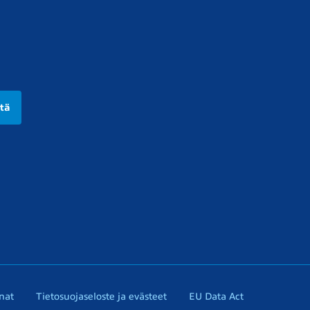
ttä
nat
Tietosuojaseloste ja evästeet
EU Data Act