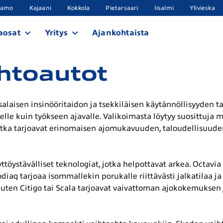
samo
Kajaani
Kokkola
Pietarsaari
Iisalmi
Ylivieska
aosat
Yritys
Ajankohtaista
ihtoautot
laisen insinööritaidon ja tsekkiläisen käytännöllisyyden tav
lle kuin työkseen ajavalle. Valikoimasta löytyy suosittuja m
otka tarjoavat erinomaisen ajomukavuuden, taloudellisuude
ttöystävälliset teknologiat, jotka helpottavat arkea. Octavia
Kodiaq tarjoaa isommallekin porukalle riittävästi jalkatilaa
uten Citigo tai Scala tarjoavat vaivattoman ajokokemuksen j