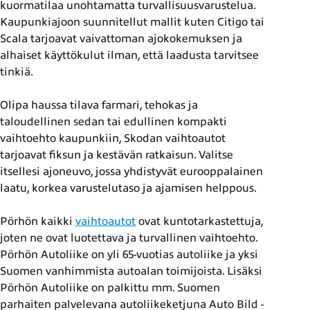
kuormatilaa unohtamatta turvallisuusvarustelua.
Kaupunkiajoon suunnitellut mallit kuten Citigo tai
Scala tarjoavat vaivattoman ajokokemuksen ja
alhaiset käyttökulut ilman, että laadusta tarvitsee
tinkiä.
Olipa haussa tilava farmari, tehokas ja
taloudellinen sedan tai edullinen kompakti
vaihtoehto kaupunkiin, Skodan vaihtoautot
tarjoavat fiksun ja kestävän ratkaisun. Valitse
itsellesi ajoneuvo, jossa yhdistyvät eurooppalainen
laatu, korkea varustelutaso ja ajamisen helppous.
Pörhön kaikki
vaihtoautot
ovat kuntotarkastettuja,
joten ne ovat luotettava ja turvallinen vaihtoehto.
Pörhön Autoliike on yli 65-vuotias autoliike ja yksi
Suomen vanhimmista autoalan toimijoista. Lisäksi
Pörhön Autoliike on palkittu mm. Suomen
parhaiten palvelevana autoliikeketjuna Auto Bild -