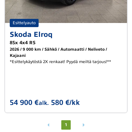
Esittelyauto
Skoda Elroq
85x 4x4 RS
2026
9 000 km
Sähkö
Automaatti
Neliveto
Kajaani
*Esittelykäytöstä 2X renkaat! Pyydä meiltä tarjous!**
54 900 €
580 €/kk
alk.
1