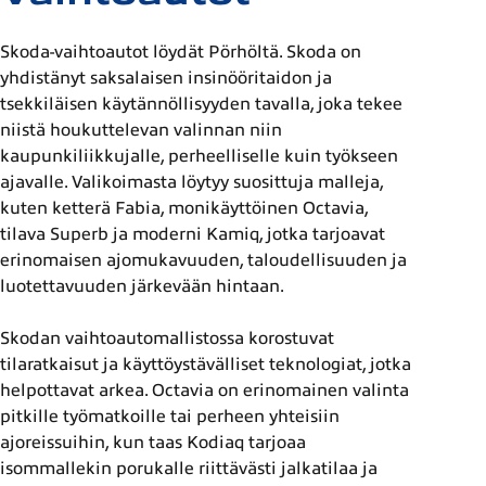
Skoda-vaihtoautot löydät Pörhöltä. Skoda on
yhdistänyt saksalaisen insinööritaidon ja
tsekkiläisen käytännöllisyyden tavalla, joka tekee
niistä houkuttelevan valinnan niin
kaupunkiliikkujalle, perheelliselle kuin työkseen
ajavalle. Valikoimasta löytyy suosittuja malleja,
kuten ketterä Fabia, monikäyttöinen Octavia,
tilava Superb ja moderni Kamiq, jotka tarjoavat
erinomaisen ajomukavuuden, taloudellisuuden ja
luotettavuuden järkevään hintaan.
Skodan vaihtoautomallistossa korostuvat
tilaratkaisut ja käyttöystävälliset teknologiat, jotka
helpottavat arkea. Octavia on erinomainen valinta
pitkille työmatkoille tai perheen yhteisiin
ajoreissuihin, kun taas Kodiaq tarjoaa
isommallekin porukalle riittävästi jalkatilaa ja