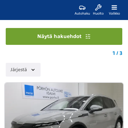
Autohaku
Huolto
Valikko
Näytä hakuehdot
1 / 3
Järjestä