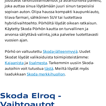
joustavat rahoitusvaihtoehdot ja asiantunteva palvelu,
joka auttaa sinua löytämään juuri sinun tarpeisiisi
sopivan auton. Olipa haussa kompakti kaupunkiauto,
tilava farmari, sähköinen SUV tai luotettava
hybridivaihtoehto. Pörhöltä löydät oikean ratkaisun.
Käytetty Skoda Pörhön kautta on turvallinen ja
arvonsa säilyttävä valinta, joka palvelee luotettavasti
vuosien ajan.
Pörhö on valtuutettu
Skoda-jälleenmyyjä
. Uudet
Skodat löydät valikoiduista toimipisteistämme:
Kajaanista
ja
Iisalmesta
. Tarkemmin uusiin Skoda-
autoihin voit tutustua
tästä
. Meiltä löydät myös
laadukkaan
Skoda merkkihuollon
.
Skoda Elroq -
Vaihtoautot