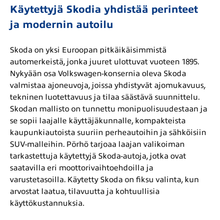
Käytettyjä Skodia yhdistää perinteet
ja modernin autoilu
Skoda on yksi Euroopan pitkäikäisimmistä
automerkeistä, jonka juuret ulottuvat vuoteen 1895.
Nykyään osa Volkswagen-konsernia oleva Skoda
valmistaa ajoneuvoja, joissa yhdistyvät ajomukavuus,
tekninen luotettavuus ja tilaa säästävä suunnittelu.
Skodan mallisto on tunnettu monipuolisuudestaan ja
se sopii laajalle käyttäjäkunnalle, kompakteista
kaupunkiautoista suuriin perheautoihin ja sähköisiin
SUV-malleihin. Pörhö tarjoaa laajan valikoiman
tarkastettuja käytettyjä Skoda-autoja, jotka ovat
saatavilla eri moottorivaihtoehdoilla ja
varustetasoilla. Käytetty Skoda on fiksu valinta, kun
arvostat laatua, tilavuutta ja kohtuullisia
käyttökustannuksia.