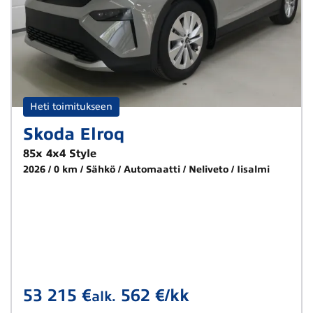
Heti toimitukseen
Skoda Elroq
85x 4x4 Style
2026
0 km
Sähkö
Automaatti
Neliveto
Iisalmi
53 215 €
562 €/kk
alk.