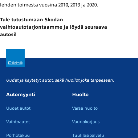
lehden toimesta vuosina 2010, 2019 ja 2020.
Tule tutustumaan Skodan
vaihtoautotarjontaamme ja löydä seuraava
autosi!
Uudet ja käytetyt autot, sekä huollot joka tarpeeseen.
Automyynti
Huolto
Uudet autot
Varaa huolto
Vaihtoautot
Vauriokorjaus
Pörhötakuu
Tuulilasipalvelu