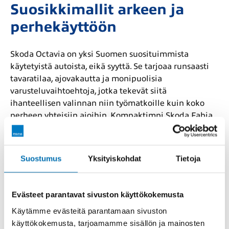
Suosikkimallit arkeen ja
perhekäyttöön
Skoda Octavia on yksi Suomen suosituimmista
käytetyistä autoista, eikä syyttä. Se tarjoaa runsaasti
tavaratilaa, ajovakautta ja monipuolisia
varusteluvaihtoehtoja, jotka tekevät siitä
ihanteellisen valinnan niin työmatkoille kuin koko
perheen yhteisiin ajoihin. Kompaktimpi Skoda Fabia
on helppo hallita kaupungissa ja sen taloudellinen
kulutus tekee siitä erinomaisen valinnan lyhyille
siirtymille. Skoda Superb nostaa arjen ajamisen
Suostumus
Yksityiskohdat
Tietoja
uudelle tasolle tarjoamalla ylellistä tilaa, erinomaista
ajettavuutta ja korkeaa varustelutasoa, joka kilpailee
premium-autojen kanssa.
Evästeet parantavat sivuston käyttökokemusta
Käytämme evästeitä parantamaan sivuston
Katumaasturit, jotka tekevät
käyttökokemusta, tarjoamamme sisällön ja mainosten