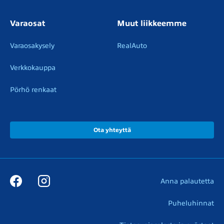
Varaosat
Muut liikkeemme
Varaosakysely
RealAuto
Verkkokauppa
Pörhö renkaat
Ota yhteyttä
Anna palautetta
Puheluhinnat