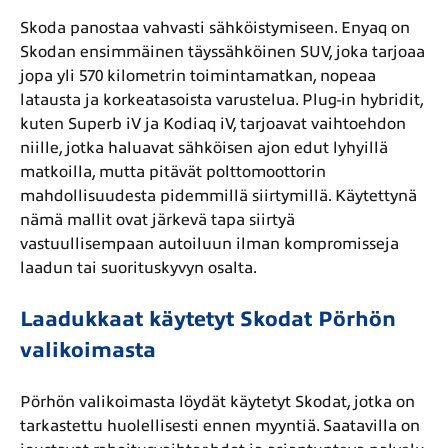
Skoda panostaa vahvasti sähköistymiseen. Enyaq on
Skodan ensimmäinen täyssähköinen SUV, joka tarjoaa
jopa yli 570 kilometrin toimintamatkan, nopeaa
latausta ja korkeatasoista varustelua. Plug-in hybridit,
kuten Superb iV ja Kodiaq iV, tarjoavat vaihtoehdon
niille, jotka haluavat sähköisen ajon edut lyhyillä
matkoilla, mutta pitävät polttomoottorin
mahdollisuudesta pidemmillä siirtymillä. Käytettynä
nämä mallit ovat järkevä tapa siirtyä
vastuullisempaan autoiluun ilman kompromisseja
laadun tai suorituskyvyn osalta.
Laadukkaat käytetyt Skodat Pörhön
valikoimasta
Pörhön valikoimasta löydät käytetyt Skodat, jotka on
tarkastettu huolellisesti ennen myyntiä. Saatavilla on