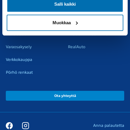
Salli kaikki
Vaihtoautot
Vauriokorjaus
Pörhötakuu
Tuulilasipalvelu
Muokkaa
Varaosat
Muut liikkeemme
Varaosakysely
RealAuto
Verkkokauppa
Pörhö renkaat
Ota yhteyttä
Anna palautetta