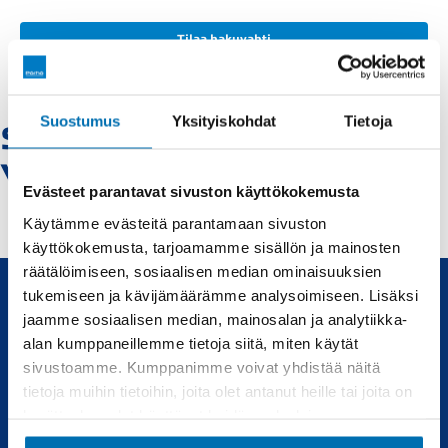
Tilaa hakuvahti
Suostumus
Yksityiskohdat
Tietoja
Subaru-kokkola -
Vaihtoautot
Evästeet parantavat sivuston käyttökokemusta
Käytämme evästeitä parantamaan sivuston
käyttökokemusta, tarjoamamme sisällön ja mainosten
räätälöimiseen, sosiaalisen median ominaisuuksien
tukemiseen ja kävijämäärämme analysoimiseen. Lisäksi
jaamme sosiaalisen median, mainosalan ja analytiikka-
Uudet ja käytetyt autot, sekä huollot joka tarpeeseen.
alan kumppaneillemme tietoja siitä, miten käytät
sivustoamme. Kumppanimme voivat yhdistää näitä
Automyynti
Huolto
tietoja muihin tietoihin, joita olet antanut heille tai joita on
kerätty, kun olet käyttänyt heidän palvelujaan.
Uudet autot
Varaa huolto