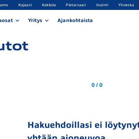
samo
Kajaani
Kokkola
Pietarsaari
Iisalmi
Ylivieska
aosat
Yritys
Ajankohtaista
utot
0 / 0
Hakuehdoillasi ei löytynyt
yhtään ajoneuvoa.