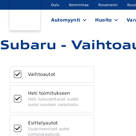
Oulu
Keminmaa
Rovaniemi
Kuu
Automyynti
Huolto
Var
Subaru - Vaihtoa
Vaihtoautot
Heti toimitukseen
Heti luovutettavat uudet
autot suoraan varastosta.
Esittelyautot
Uudenveroiset autot
esittelykäytöstä.