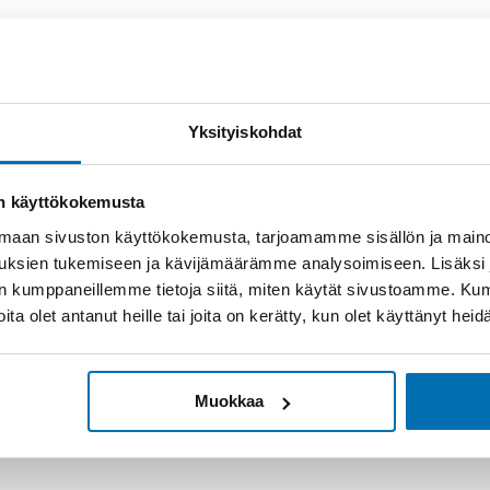
Yksityiskohdat
on käyttökokemusta
aan sivuston käyttökokemusta, tarjoamamme sisällön ja maino
uksien tukemiseen ja kävijämäärämme analysoimiseen. Lisäksi
lan kumppaneillemme tietoja siitä, miten käytät sivustoamme. K
joita olet antanut heille tai joita on kerätty, kun olet käyttänyt hei
Muokkaa