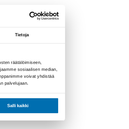
Tietoja
sten räätälöimiseen,
 jaamme sosiaalisen median,
umppanimme voivat yhdistää
dän palvelujaan.
Salli kaikki