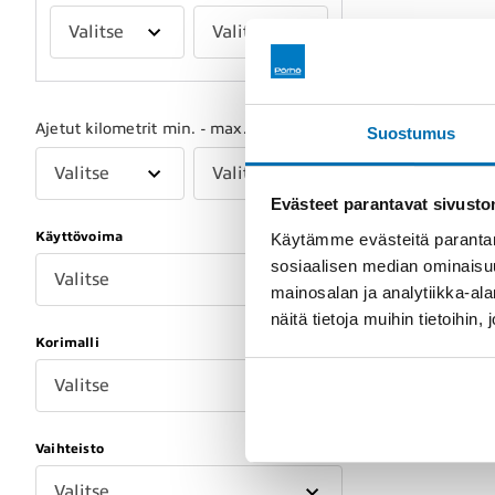
Valitse
Valitse
Ajetut kilometrit min. - max.
Suostumus
Valitse
Valitse
Evästeet parantavat sivust
Käyttövoima
Käytämme evästeitä parantam
sosiaalisen median ominaisu
Valitse
mainosalan ja analytiikka-a
näitä tietoja muihin tietoihin, 
Korimalli
Valitse
Vaihteisto
Valitse