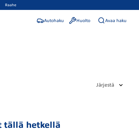
Raahe
Autohaku
Huolto
Avaa haku
Järjestä
 tällä hetkellä