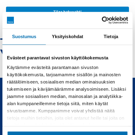
Tilaa hakuvahti
Suostumus
Yksityiskohdat
Tietoja
Tesla-oulu -
Vaihtoautot
Evästeet parantavat sivuston käyttökokemusta
Käytämme evästeitä parantamaan sivuston
käyttökokemusta, tarjoamamme sisällön ja mainosten
räätälöimiseen, sosiaalisen median ominaisuuksien
tukemiseen ja kävijämäärämme analysoimiseen. Lisäksi
jaamme sosiaalisen median, mainosalan ja analytiikka-
Uudet ja käytetyt autot, sekä huollot joka tarpeeseen.
alan kumppaneillemme tietoja siitä, miten käytät
sivustoamme. Kumppanimme voivat yhdistää näitä
Automyynti
Huolto
tietoja muihin tietoihin, joita olet antanut heille tai joita on
kerätty, kun olet käyttänyt heidän palvelujaan.
Uudet autot
Varaa huolto