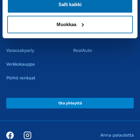
Salli kaikki
Vaihtoautot
Vauriokorjaus
Pörhötakuu
Tuulilasipalvelu
Muokkaa
Varaosat
Muut liikkeemme
Varaosakysely
RealAuto
Verkkokauppa
Pörhö renkaat
Ota yhteyttä
Anna palautetta