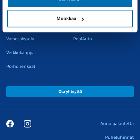
Pörhötakuu
Tuulilasipalvelu
Muokkaa
Varaosat
Muut liikkeemme
Varaosakysely
RealAuto
Verkkokauppa
Pörhö renkaat
Ota yhteyttä
Anna palautetta
Puheluhinnat