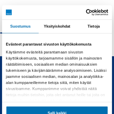
Tilaa hakuvahti
Suostumus
Yksityiskohdat
Tietoja
Tesla - Vaihtoautot
Evästeet parantavat sivuston käyttökokemusta
Käytämme evästeitä parantamaan sivuston
käyttökokemusta, tarjoamamme sisällön ja mainosten
räätälöimiseen, sosiaalisen median ominaisuuksien
tukemiseen ja kävijämäärämme analysoimiseen. Lisäksi
Uudet ja käytetyt autot, sekä huollot joka tarpeeseen.
jaamme sosiaalisen median, mainosalan ja analytiikka-
alan kumppaneillemme tietoja siitä, miten käytät
Automyynti
Huolto
sivustoamme. Kumppanimme voivat yhdistää näitä
tietoja muihin tietoihin, joita olet antanut heille tai joita on
Uudet autot
Varaa huolto
kerätty, kun olet käyttänyt heidän palvelujaan.
Vaihtoautot
Vauriokorjaus
Salli kaikki