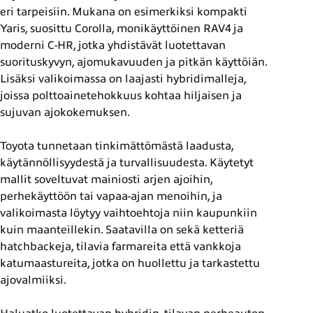
eri tarpeisiin. Mukana on esimerkiksi kompakti
Yaris, suosittu Corolla, monikäyttöinen RAV4 ja
moderni C-HR, jotka yhdistävät luotettavan
suorituskyvyn, ajomukavuuden ja pitkän käyttöiän.
Lisäksi valikoimassa on laajasti hybridimalleja,
joissa polttoainetehokkuus kohtaa hiljaisen ja
sujuvan ajokokemuksen.
Toyota tunnetaan tinkimättömästä laadusta,
käytännöllisyydestä ja turvallisuudesta. Käytetyt
mallit soveltuvat mainiosti arjen ajoihin,
perhekäyttöön tai vapaa-ajan menoihin, ja
valikoimasta löytyy vaihtoehtoja niin kaupunkiin
kuin maanteillekin. Saatavilla on sekä ketteriä
hatchbackeja, tilavia farmareita että vankkoja
katumaastureita, jotka on huollettu ja tarkastettu
ajovalmiiksi.