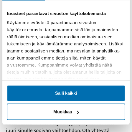
myydyimpien henkilöautomerkkien joukossa. Jo
vuodesta 1973 lähtien se on toistuvasti noussut
Evästeet parantavat sivuston käyttökokemusta
kotimaan rekisteröintitilastojen kärkeen. Corolla,
Käytämme evästeitä parantamaan sivuston
Avensis, Camry ja monet muut mallit ovat tuttuja
käyttökokemusta, tarjoamamme sisällön ja mainosten
näkyjä suomalaisilla teillä – eikä syyttä. Näiden
räätälöimiseen, sosiaalisen median ominaisuuksien
autojen suosio perustuu ennen kaikkea
tukemiseen ja kävijämäärämme analysoimiseen. Lisäksi
luotettavuuteen, turvallisuuteen ja edullisiin
jaamme sosiaalisen median, mainosalan ja analytiikka-
käyttökustannuksiin.
alan kumppaneillemme tietoja siitä, miten käytät
sivustoamme. Kumppanimme voivat yhdistää näitä
Löydä oma Toyota Pörhön kattavasta
tietoja muihin tietoihin, joita olet antanut heille tai joita on
valikoimasta
kerätty, kun olet käyttänyt heidän palvelujaan.
Salli kaikki
Pörhön Toyota-vaihtoautovalikoima päivittyy
jatkuvasti ja tarjoaa laajan kattauksen eri
vuosimalleja, varustetasoja ja korimalleja. Olitpa
Muokkaa
etsimässä kompaktiutta, perheauton tilavuutta tai
katumaasturin monikäyttöisyyttä, löydät varmasti
juuri sinulle sopivan vaihtoehdon. Ota yhteyttä