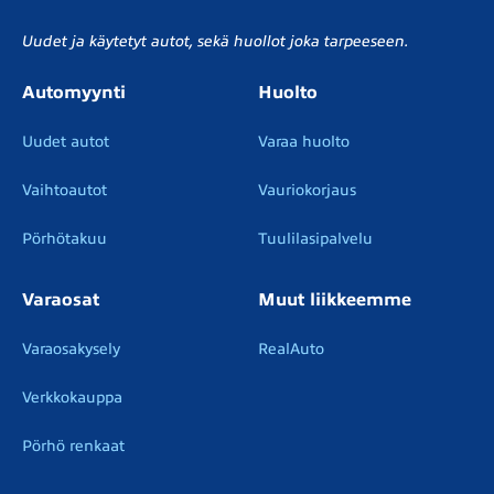
Uudet ja käytetyt autot, sekä huollot joka tarpeeseen.
Automyynti
Huolto
Uudet autot
Varaa huolto
Vaihtoautot
Vauriokorjaus
Pörhötakuu
Tuulilasipalvelu
Varaosat
Muut liikkeemme
Varaosakysely
RealAuto
Verkkokauppa
Pörhö renkaat