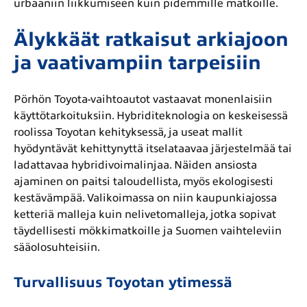
urbaaniin liikkumiseen kuin pidemmille matkoille.
Älykkäät ratkaisut arkiajoon
ja vaativampiin tarpeisiin
Pörhön Toyota-vaihtoautot vastaavat monenlaisiin
käyttötarkoituksiin. Hybriditeknologia on keskeisessä
roolissa Toyotan kehityksessä, ja useat mallit
hyödyntävät kehittynyttä itselataavaa järjestelmää tai
ladattavaa hybridivoimalinjaa. Näiden ansiosta
ajaminen on paitsi taloudellista, myös ekologisesti
kestävämpää. Valikoimassa on niin kaupunkiajossa
ketteriä malleja kuin nelivetomalleja, jotka sopivat
täydellisesti mökkimatkoille ja Suomen vaihteleviin
sääolosuhteisiin.
Turvallisuus Toyotan ytimessä