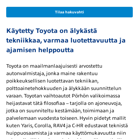
Tilaa hakuvahti
Käytetty Toyota on älykästä
tekniikkaa, varmaa luotettavuutta ja
ajamisen helppoutta
Toyota on maailmanlaajuisesti arvostettu
autonvalmistaja, jonka maine rakentuu
poikkeuksellisen luotettavan tekniikan,
polttoainetehokkuuden ja älykkään suunnittelun
varaan. Toyotan vaihtoautot Pörhön valikoimassa
heijastavat tätä filosofiaa – tarjolla on ajoneuvoja,
jotka on suunniteltu kestämään, toimimaan ja
palvelemaan vuodesta toiseen. Hyvin pidetyt mallit
kuten Yaris, Corolla, RAV4 ja C-HR edustavat teknistä
huippuosaamista ja varmaa käyttömukavuutta niin