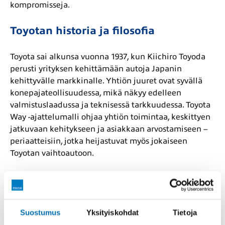
kompromisseja.
Toyotan historia ja filosofia
Toyota sai alkunsa vuonna 1937, kun Kiichiro Toyoda
perusti yrityksen kehittämään autoja Japanin
kehittyvälle markkinalle. Yhtiön juuret ovat syvällä
konepajateollisuudessa, mikä näkyy edelleen
valmistuslaadussa ja teknisessä tarkkuudessa. Toyota
Way -ajattelumalli ohjaa yhtiön toimintaa, keskittyen
jatkuvaan kehitykseen ja asiakkaan arvostamiseen –
periaatteisiin, jotka heijastuvat myös jokaiseen
Toyotan vaihtoautoon.
Suomalaisten luottovalinta
jo vuosikymmeniä
Suostumus
Yksityiskohdat
Tietoja
Toyota on vakiinnuttanut asemansa Suomen