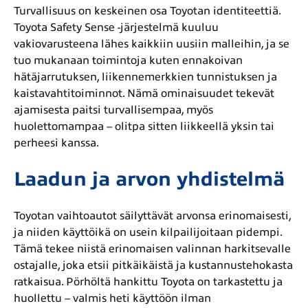
Turvallisuus on keskeinen osa Toyotan identiteettiä.
Toyota Safety Sense -järjestelmä kuuluu
vakiovarusteena lähes kaikkiin uusiin malleihin, ja se
tuo mukanaan toimintoja kuten ennakoivan
hätäjarrutuksen, liikennemerkkien tunnistuksen ja
kaistavahtitoiminnot. Nämä ominaisuudet tekevät
ajamisesta paitsi turvallisempaa, myös
huolettomampaa – olitpa sitten liikkeellä yksin tai
perheesi kanssa.
Laadun ja arvon yhdistelmä
Toyotan vaihtoautot säilyttävät arvonsa erinomaisesti,
ja niiden käyttöikä on usein kilpailijoitaan pidempi.
Tämä tekee niistä erinomaisen valinnan harkitsevalle
ostajalle, joka etsii pitkäikäistä ja kustannustehokasta
ratkaisua. Pörhöltä hankittu Toyota on tarkastettu ja
huollettu – valmis heti käyttöön ilman