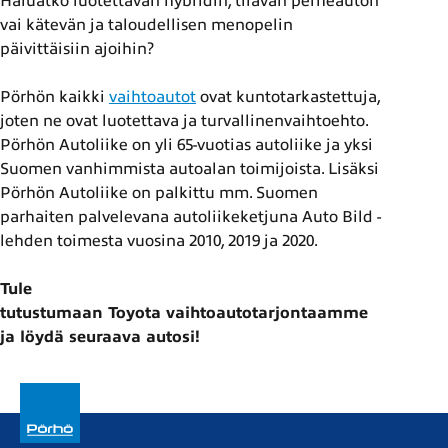
Haluatko luotettavan hybridin, tilavan perheauton
vai kätevän ja taloudellisen menopelin
päivittäisiin ajoihin?
Pörhön kaikki
vaihtoautot
ovat kuntotarkastettuja,
joten ne ovat luotettava ja turvallinenvaihtoehto.
Pörhön Autoliike on yli 65-vuotias autoliike ja yksi
Suomen vanhimmista autoalan toimijoista. Lisäksi
Pörhön Autoliike on palkittu mm. Suomen
parhaiten palvelevana autoliikeketjuna Auto Bild -
lehden toimesta vuosina 2010, 2019 ja 2020.
Tule
tutustumaan Toyota vaihtoautotarjontaamme
ja löydä seuraava autosi!