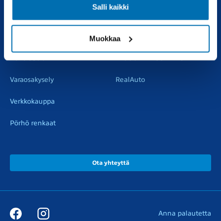
Salli kaikki
Vaihtoautot
Vauriokorjaus
Pörhötakuu
Tuulilasipalvelu
Muokkaa
Varaosat
Muut liikkeemme
Varaosakysely
RealAuto
Verkkokauppa
Pörhö renkaat
Ota yhteyttä
Anna palautetta