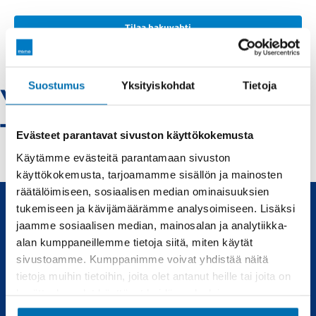
Tilaa hakuvahti
Suostumus
Yksityiskohdat
Tietoja
Volkswagen-iisalmi
- Vaihtoautot
Evästeet parantavat sivuston käyttökokemusta
Käytämme evästeitä parantamaan sivuston
käyttökokemusta, tarjoamamme sisällön ja mainosten
räätälöimiseen, sosiaalisen median ominaisuuksien
tukemiseen ja kävijämäärämme analysoimiseen. Lisäksi
jaamme sosiaalisen median, mainosalan ja analytiikka-
Uudet ja käytetyt autot, sekä huollot joka tarpeeseen.
alan kumppaneillemme tietoja siitä, miten käytät
sivustoamme. Kumppanimme voivat yhdistää näitä
Automyynti
Huolto
tietoja muihin tietoihin, joita olet antanut heille tai joita on
kerätty, kun olet käyttänyt heidän palvelujaan.
Uudet autot
Varaa huolto