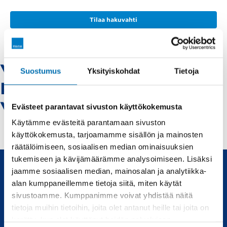
Tilaa hakuvahti
Volkswagen-
Suostumus
Yksityiskohdat
Tietoja
kajaani -
Vaihtoautot
Evästeet parantavat sivuston käyttökokemusta
Käytämme evästeitä parantamaan sivuston
käyttökokemusta, tarjoamamme sisällön ja mainosten
räätälöimiseen, sosiaalisen median ominaisuuksien
tukemiseen ja kävijämäärämme analysoimiseen. Lisäksi
jaamme sosiaalisen median, mainosalan ja analytiikka-
alan kumppaneillemme tietoja siitä, miten käytät
Uudet ja käytetyt autot, sekä huollot joka tarpeeseen.
sivustoamme. Kumppanimme voivat yhdistää näitä
tietoja muihin tietoihin, joita olet antanut heille tai joita on
Automyynti
Huolto
kerätty, kun olet käyttänyt heidän palvelujaan.