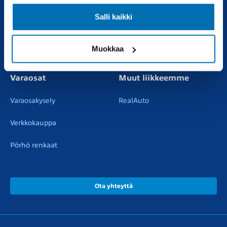
Uudet autot
Varaa huolto
Salli kaikki
Vaihtoautot
Vauriokorjaus
Muokkaa
Pörhötakuu
Tuulilasipalvelu
Varaosat
Muut liikkeemme
Varaosakysely
RealAuto
Verkkokauppa
Pörhö renkaat
Ota yhteyttä