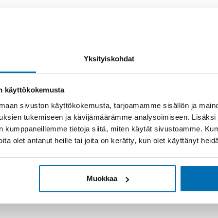
Yksityiskohdat
on käyttökokemusta
aan sivuston käyttökokemusta, tarjoamamme sisällön ja maino
uksien tukemiseen ja kävijämäärämme analysoimiseen. Lisäksi
lan kumppaneillemme tietoja siitä, miten käytät sivustoamme. K
joita olet antanut heille tai joita on kerätty, kun olet käyttänyt hei
Muokkaa