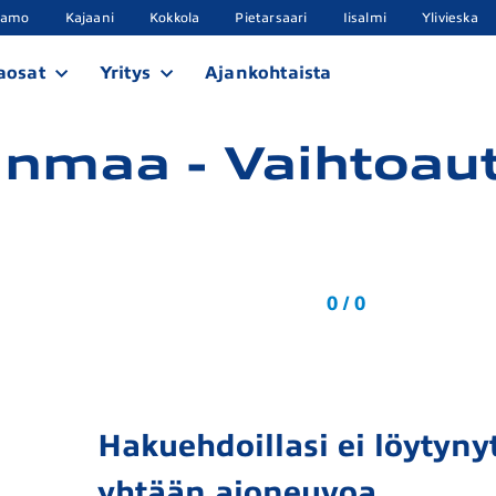
samo
Kajaani
Kokkola
Pietarsaari
Iisalmi
Ylivieska
aosat
Yritys
Ajankohtaista
nmaa - Vaihtoau
0 / 0
Hakuehdoillasi ei löytynyt
yhtään ajoneuvoa.