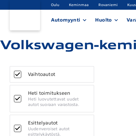
Oulu
Keminmaa
Rovaniemi
Kuu
Automyynti
Huolto
Var
Volkswagen-kemi
Vaihtoautot
Heti toimitukseen
Heti luovutettavat uudet
autot suoraan varastosta.
Esittelyautot
Uudenveroiset autot
esittelykäytöstä.