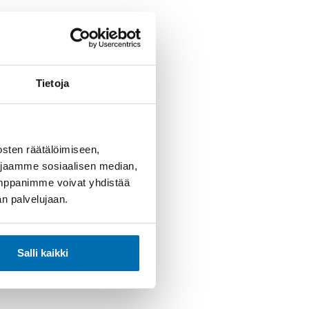
Tietoja
sten räätälöimiseen,
 jaamme sosiaalisen median,
umppanimme voivat yhdistää
dän palvelujaan.
Salli kaikki