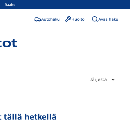
Raahe
Autohaku
Huolto
Avaa haku
tot
Järjestä
 tällä hetkellä