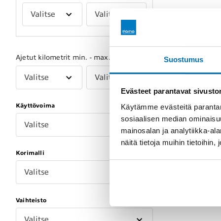
Valitse
Valitse
Ajetut kilometrit min. - max.
Suostumus
Valitse
Valitse
Evästeet parantavat sivust
Käyttövoima
Käytämme evästeitä parantam
sosiaalisen median ominaisu
Valitse
mainosalan ja analytiikka-a
näitä tietoja muihin tietoihin, 
Korimalli
Valitse
Vaihteisto
Valitse