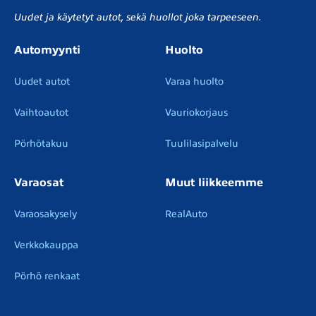
Uudet ja käytetyt autot, sekä huollot joka tarpeeseen.
Automyynti
Huolto
Uudet autot
Varaa huolto
Vaihtoautot
Vauriokorjaus
Pörhötakuu
Tuulilasipalvelu
Varaosat
Muut liikkeemme
Varaosakysely
RealAuto
Verkkokauppa
Pörhö renkaat