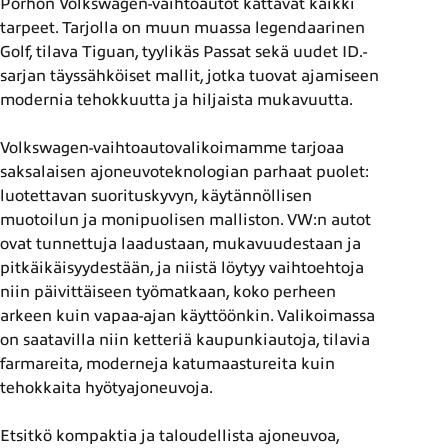
Pörhön Volkswagen-vaihtoautot kattavat kaikki
tarpeet. Tarjolla on muun muassa legendaarinen
Golf, tilava Tiguan, tyylikäs Passat sekä uudet ID.-
sarjan täyssähköiset mallit, jotka tuovat ajamiseen
modernia tehokkuutta ja hiljaista mukavuutta.
Volkswagen-vaihtoautovalikoimamme tarjoaa
saksalaisen ajoneuvoteknologian parhaat puolet:
luotettavan suorituskyvyn, käytännöllisen
muotoilun ja monipuolisen malliston. VW:n autot
ovat tunnettuja laadustaan, mukavuudestaan ja
pitkäikäisyydestään, ja niistä löytyy vaihtoehtoja
niin päivittäiseen työmatkaan, koko perheen
arkeen kuin vapaa-ajan käyttöönkin. Valikoimassa
on saatavilla niin ketteriä kaupunkiautoja, tilavia
farmareita, moderneja katumaastureita kuin
tehokkaita hyötyajoneuvoja.
Etsitkö kompaktia ja taloudellista ajoneuvoa,