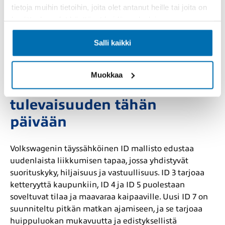
niin pienyritysten tarpeisiin kuin aktiiviseen vapaa-
tietoja muihin tietoihin, joita olet antanut heille tai joita on
aikaan. Amarok on järeä lava-auto, joka tarjoaa
kerätty, kun olet käyttänyt heidän palvelujaan.
tehokkaan nelivedon ja suuret
kuormausominaisuudet. Käytetty Volkswagen
Salli kaikki
hyötyajoneuvona on turvallinen ja kustannustehokas
valinta, joka toimii pitkään myös kovassa ajossa.
Muokkaa
Sähköiset ID mallit tuovat
tulevaisuuden tähän
päivään
Volkswagenin täyssähköinen ID mallisto edustaa
uudenlaista liikkumisen tapaa, jossa yhdistyvät
suorituskyky, hiljaisuus ja vastuullisuus. ID 3 tarjoaa
ketteryyttä kaupunkiin, ID 4 ja ID 5 puolestaan
soveltuvat tilaa ja maavaraa kaipaaville. Uusi ID 7 on
suunniteltu pitkän matkan ajamiseen, ja se tarjoaa
huippuluokan mukavuutta ja edistyksellistä