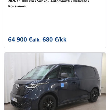
2026
1 000 km
Sähkö
Automaatti
Neliveto
Rovaniemi
64 900 €
680 €/kk
alk.