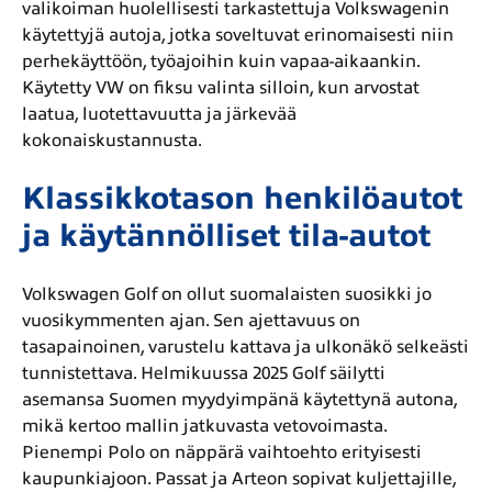
valikoiman huolellisesti tarkastettuja Volkswagenin
käytettyjä autoja, jotka soveltuvat erinomaisesti niin
perhekäyttöön, työajoihin kuin vapaa-aikaankin.
Käytetty VW on fiksu valinta silloin, kun arvostat
laatua, luotettavuutta ja järkevää
kokonaiskustannusta.
Klassikkotason henkilöautot
ja käytännölliset tila-autot
Volkswagen Golf on ollut suomalaisten suosikki jo
vuosikymmenten ajan. Sen ajettavuus on
tasapainoinen, varustelu kattava ja ulkonäkö selkeästi
tunnistettava. Helmikuussa 2025 Golf säilytti
asemansa Suomen myydyimpänä käytettynä autona,
mikä kertoo mallin jatkuvasta vetovoimasta.
Pienempi Polo on näppärä vaihtoehto erityisesti
kaupunkiajoon. Passat ja Arteon sopivat kuljettajille,