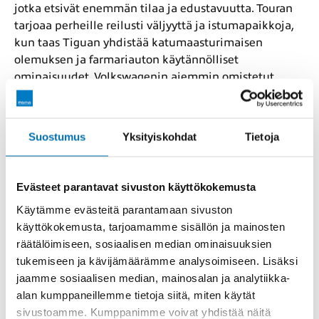
jotka etsivät enemmän tilaa ja edustavuutta. Touran
tarjoaa perheille reilusti väljyyttä ja istumapaikkoja,
kun taas Tiguan yhdistää katumaasturimaisen
olemuksen ja farmariauton käytännölliset
ominaisuudet. Volkswagenin aiemmin omistetut
autot tunnetaan siitä, että ne säilyttävät arvonsa ja
tarjoavat luotettavaa ajoa myös vuosien jälkeen.
Suostumus
Yksityiskohdat
Tietoja
Pakettiautot ja
hyötyajoneuvot vaativaan
Evästeet parantavat sivuston käyttökokemusta
käyttöön
Käytämme evästeitä parantamaan sivuston
käyttökokemusta, tarjoamamme sisällön ja mainosten
Volkswagenin hyötyajoneuvot ovat tunnettuja
räätälöimiseen, sosiaalisen median ominaisuuksien
kestävyydestään ja muunneltavuudestaan.
tukemiseen ja kävijämäärämme analysoimiseen. Lisäksi
Transporter ja Crafter ovat monen ammattilaisen
jaamme sosiaalisen median, mainosalan ja analytiikka-
valinta työtehtäviin, joissa tarvitaan tilaa ja voimaa.
alan kumppaneillemme tietoja siitä, miten käytät
Caddy ja Caddy Maxi taas soveltuvat erinomaisesti
sivustoamme. Kumppanimme voivat yhdistää näitä