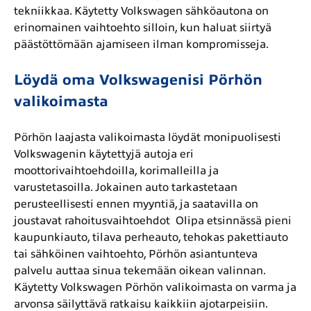
tekniikkaa. Käytetty Volkswagen sähköautona on
erinomainen vaihtoehto silloin, kun haluat siirtyä
päästöttömään ajamiseen ilman kompromisseja.
Löydä oma Volkswagenisi Pörhön
valikoimasta
Pörhön laajasta valikoimasta löydät monipuolisesti
Volkswagenin käytettyjä autoja eri
moottorivaihtoehdoilla, korimalleilla ja
varustetasoilla. Jokainen auto tarkastetaan
perusteellisesti ennen myyntiä, ja saatavilla on
joustavat rahoitusvaihtoehdot Olipa etsinnässä pieni
kaupunkiauto, tilava perheauto, tehokas pakettiauto
tai sähköinen vaihtoehto, Pörhön asiantunteva
palvelu auttaa sinua tekemään oikean valinnan.
Käytetty Volkswagen Pörhön valikoimasta on varma ja
arvonsa säilyttävä ratkaisu kaikkiin ajotarpeisiin.