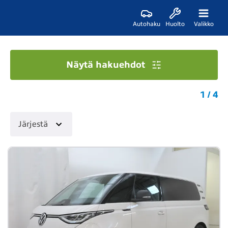
Autohaku
Huolto
Valikko
Näytä hakuehdot
1 / 4
Järjestä