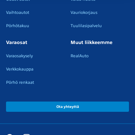
Vaihtoautot
Vauriokorjaus
Pörhötakuu
Tuulilasipalvelu
Varaosat
Muut liikkeemme
Varaosakysely
RealAuto
Verkkokauppa
Pörhö renkaat
Ota yhteyttä