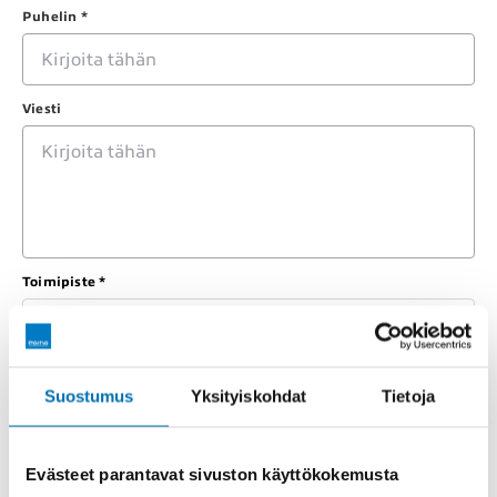
Puhelin *
Viesti
Toimipiste *
Valitse
Merkki *
Suostumus
Yksityiskohdat
Tietoja
Malli *
Evästeet parantavat sivuston käyttökokemusta