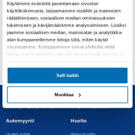
Käytämme evästeitä parantamaan sivuston
käyttökokemusta, tarjoamamme sisällön ja mainosten
räätälöimiseen, sosiaalisen median ominaisuuksien
Rekisterinumero
tukemiseen ja kävijämäärämme analysoimiseen. Lisäksi
jaamme sosiaalisen median, mainosalan ja analytiikka-
alan kumppaneillemme tietoja siitä, miten käytät
Hyväksyn
ehdot
*
sivustoamme. Kumppanimme voivat yhdistää näitä
tietoja muihin tietoihin, joita olet antanut heille tai joita on
Lähetä
kerätty, kun olet käyttänyt heidän palvelujaan.
Salli kaikki
Muokkaa
Uudet ja käytetyt autot, sekä huollot joka tarpeeseen.
Automyynti
Huolto
Uudet autot
Varaa huolto