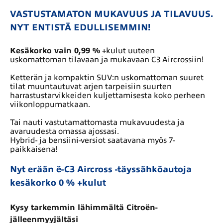
VASTUSTAMATON MUKAVUUS JA TILAVUUS.
NYT ENTISTÄ EDULLISEMMIN!
Kesäkorko vain 0,99 %
+kulut uuteen
uskomattoman tilavaan ja mukavaan C3 Aircrossiin!
Ketterän ja kompaktin SUV:n uskomattoman suuret
tilat muuntautuvat arjen tarpeisiin suurten
harrastustarvikkeiden kuljettamisesta koko perheen
viikonloppumatkaan.
Tai nauti vastutamattomasta mukavuudesta ja
avaruudesta omassa ajossasi.
Hybrid- ja bensiini-versiot saatavana myös 7-
paikkaisena!
Nyt erään ë-C3 Aircross -täyssähköautoja
k
esäkorko 0 %
+kulut
Kysy tarkemmin lähimmältä Citroën-
jälleenmyyjältäsi