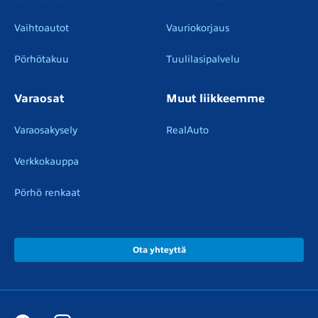
Vaihtoautot
Vauriokorjaus
Pörhötakuu
Tuulilasipalvelu
Varaosat
Muut liikkeemme
Varaosakysely
RealAuto
Verkkokauppa
Pörhö renkaat
Ota yhteyttä