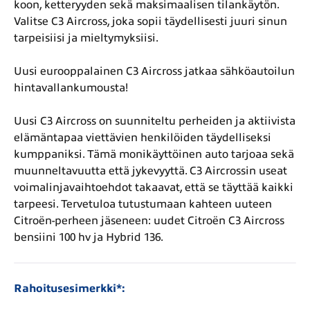
koon, ketteryyden sekä maksimaalisen tilankäytön.
Valitse C3 Aircross, joka sopii täydellisesti juuri sinun
tarpeisiisi ja mieltymyksiisi.
Uusi eurooppalainen C3 Aircross jatkaa sähköautoilun
hintavallankumousta!
Uusi C3 Aircross on suunniteltu perheiden ja aktiivista
elämäntapaa viettävien henkilöiden täydelliseksi
kumppaniksi. Tämä monikäyttöinen auto tarjoaa sekä
muunneltavuutta että jykevyyttä. C3 Aircrossin useat
voimalinjavaihtoehdot takaavat, että se täyttää kaikki
tarpeesi. Tervetuloa tutustumaan kahteen uuteen
Citroën-perheen jäseneen: uudet Citroën C3 Aircross
bensiini 100 hv ja Hybrid 136.
Rahoitusesimerkki*: