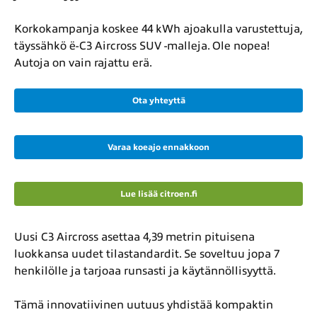
Korkokampanja koskee 44 kWh ajoakulla varustettuja,
täyssähkö ë-C3 Aircross SUV -malleja. Ole nopea!
Autoja on vain rajattu erä.
Ota yhteyttä
Varaa koeajo ennakkoon
Lue lisää citroen.fi
Uusi C3 Aircross asettaa 4,39 metrin pituisena
luokkansa uudet tilastandardit. Se soveltuu jopa 7
henkilölle ja tarjoaa runsasti ja käytännöllisyyttä.
Tämä innovatiivinen uutuus yhdistää kompaktin