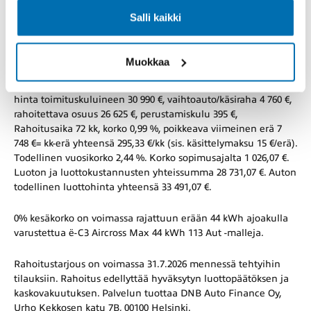
Rahoitusaika 72 kk, korko 0 %, poikkeava viimeinen erä 7 248
Salli kaikki
€= kk-erä yhteensä 264,12 €/kk (sis. käsittelymaksu 15 €/erä).
Todellinen vuosikorko 1,54 %. Korko sopimusajalta 0,00 €.
Luoton ja luottokustannusten yhteissumma 26 015,00 €.
Muokkaa
ë-C3 Aircross Max Limited Full Electric 54 kWh 113 Aut.
hinta toimituskuluineen 30 990 €, vaihtoauto/käsiraha 4 760 €,
rahoitettava osuus 26 625 €, perustamiskulu 395 €,
Rahoitusaika 72 kk, korko 0,99 %, poikkeava viimeinen erä 7
748 €= kk-erä yhteensä 295,33 €/kk (sis. käsittelymaksu 15 €/erä).
Todellinen vuosikorko 2,44 %. Korko sopimusajalta 1 026,07 €.
Luoton ja luottokustannusten yhteissumma 28 731,07 €. Auton
todellinen luottohinta yhteensä 33 491,07 €.
0% kesäkorko on voimassa rajattuun erään 44 kWh ajoakulla
varustettua ë-C3 Aircross Max 44 kWh 113 Aut -malleja.
Rahoitustarjous on voimassa 31.7.2026 mennessä tehtyihin
tilauksiin. Rahoitus edellyttää hyväksytyn luottopäätöksen ja
kaskovakuutuksen. Palvelun tuottaa DNB Auto Finance Oy,
Urho Kekkosen katu 7B, 00100 Helsinki.