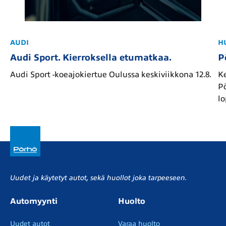
AUDI
H
Audi Sport. Kierroksella etumatkaa.
P
Audi Sport -koeajokiertue Oulussa keskiviikkona 12.8.
Ke
Pö
l
Uudet ja käytetyt autot, sekä huollot joka tarpeeseen.
Automyynti
Huolto
Uudet autot
Varaa huolto